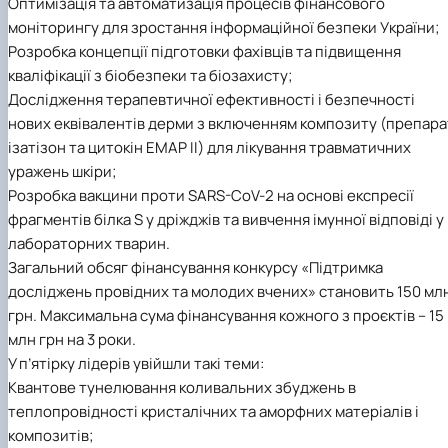
Оптимізація та автоматизація процесів фінансового
моніторингу для зростання інформаційної безпеки України;
Розробка концепції підготовки фахівців та підвищення
кваліфікації з біобезпеки та біозахисту;
Дослідження терапевтичної ефективності і безпечності
нових еквівалентів дерми з включенням композиту (препара
ізатізон та цитокін EMAP II) для лікування травматичних
уражень шкіри;
Розробка вакцини проти SARS-CoV-2 на основі експресії
фрагментів білка S у дріжджів та вивчення імунної відповіді у
лабораторних тварин.
Загальний обсяг фінансування конкурсу «Підтримка
досліджень провідних та молодих вчених» становить 150 мл
грн. Максимальна сума фінансування кожного з проєктів – 15
млн грн на 3 роки.
У п’ятірку лідерів увійшли такі теми:
Квантове тунелювання коливальних збуджень в
теплопровідності кристалічних та аморфних матеріалів і
композитів;