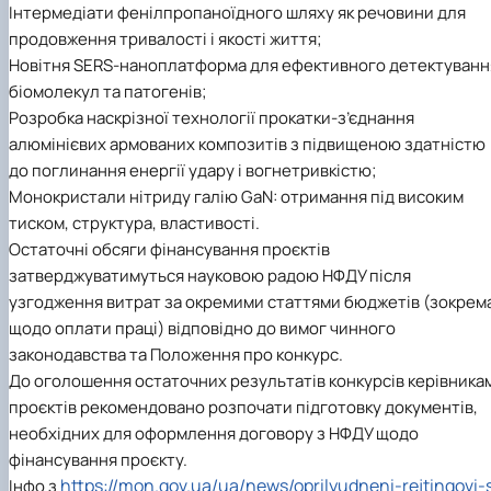
Інтермедіати фенілпропаноїдного шляху як речовини для
продовження тривалості і якості життя;
Новітня SERS-наноплатформа для ефективного детектуванн
біомолекул та патогенів;
Розробка наскрізної технології прокатки-з’єднання
алюмінієвих армованих композитів з підвищеною здатністю
до поглинання енергії удару і вогнетривкістю;
Монокристали нітриду галію GaN: отримання під високим
тиском, структура, властивості.
Остаточні обсяги фінансування проєктів
затверджуватимуться науковою радою НФДУ після
узгодження витрат за окремими статтями бюджетів (зокрем
щодо оплати праці) відповідно до вимог чинного
законодавства та Положення про конкурс.
До оголошення остаточних результатів конкурсів керівника
проєктів рекомендовано розпочати підготовку документів,
необхідних для оформлення договору з НФДУ щодо
фінансування проєкту.
https://mon.gov.ua/ua/news/oprilyudneni-rejtingovi-
Інфо з