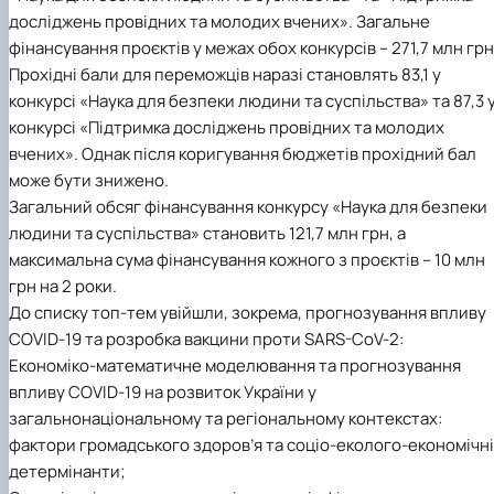
Сторінка аспіранта
досліджень провідних та молодих вчених». Загальне
фінансування проєктів у межах обох конкурсів – 271,7 млн грн
Прохідні бали для переможців наразі становлять 83,1 у
конкурсі «Наука для безпеки людини та суспільства» та 87,3 
конкурсі «Підтримка досліджень провідних та молодих
вчених». Однак після коригування бюджетів прохідний бал
може бути знижено.
Загальний обсяг фінансування конкурсу «Наука для безпеки
людини та суспільства» становить 121,7 млн грн, а
максимальна сума фінансування кожного з проєктів – 10 млн
грн на 2 роки.
До списку топ-тем увійшли, зокрема, прогнозування впливу
COVID-19 та розробка вакцини проти SARS-CoV-2:
Економіко-математичне моделювання та прогнозування
впливу COVID-19 на розвиток України у
загальнонаціональному та регіональному контекстах:
фактори громадського здоров’я та соціо-еколого-економічні
детермінанти;