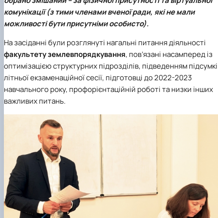
обрано змішаний – за фізичної присутності та віртуальної
комунікації (з тими членами вченої ради, які не мали
можливості бути присутніми особисто).
На засіданні були розглянуті нагальні питання діяльності
факультету землевпорядкування
, пов’язані насамперед із
оптимізацією структурних підрозділів, підведенням підсумкі
літньої екзаменаційної сесії, підготовці до 2022-2023
навчального року, профорієнтаційній роботі та низки інших
важливих питань.