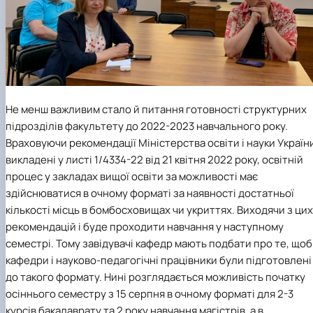
Не менш важливим стало й питання готовності структурних
підрозділів факультету до 2022-2023 навчального року.
Враховуючи рекомендації Міністерства освіти і науки Україн
викладені у листі 1/4334-22 від 21 квітня 2022 року, освітній
процес у закладах вищої освіти за можливості має
здійснюватися в очному форматі за наявності достатньої
кількості місць в бомбосховищах чи укриттях. Виходячи з цих
рекомендацій і буде проходити навчання у наступному
семестрі. Тому завідувачі кафедр мають подбати про те, щоб
кафедри і науково-педагогічні працівники були підготовлені
до такого формату. Нині розглядається можливість початку
осіннього семестру з 15 серпня в очному форматі для 2-3
курсів бакалаврату та 2 року навчання магістрів, а в