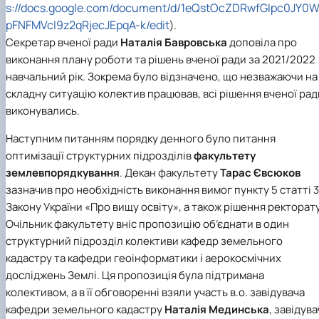
s://docs.google.com/document/d/1eQstOcZDRwfGIpc0JY0
pFNFMVcI9z2qRjecJEpqA-k/edit
).
Секретар вченої ради
Наталія Бавровська
доповіла про
виконання плану роботи та рішень вченої ради за 2021/2022
навчальний рік. Зокрема було відзначено, що незважаючи на
складну ситуацію колектив працював, всі рішення вченої рад
виконувались.
Наступним питанням порядку денного було питання
оптимізації структурних підрозділів
факультету
землевпорядкування
. Декан факультету
Тарас Євсюков
зазначив про необхідність виконання вимог пункту 5 статті 
Закону України «Про вищу освіту», а також рішення ректорату
Очільник факультету вніс пропозицію об’єднати в один
структурний підрозділ колективи кафедр земельного
кадастру та кафедри геоінформатики і аерокосмічних
досліджень Землі. Ця пропозиція була підтримана
колективом, а в її обговоренні взяли участь в.о. завідувача
кафедри земельного кадастру
Наталія Мединська
, завідува