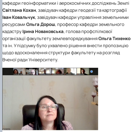
кафедри геоінформатики і аерокосмічних досліджень Землі
Світлана Кохан
, завідувач кафедри геодезії та картографії
Іван Ковальчук
, завідувач кафедри управління земельними
ресурсами
Ольга Дорош
, професор кафедри земельного
кадастру
Ірина Новаковська
, голова профспілкової
організації факультету землевпорядкування
Ольга Тихенко
та ін. У підсумку було ухвалено рішення внести пропозицію
щодо вдосконалення структури факультету на розгляд
Вченої ради Університету.