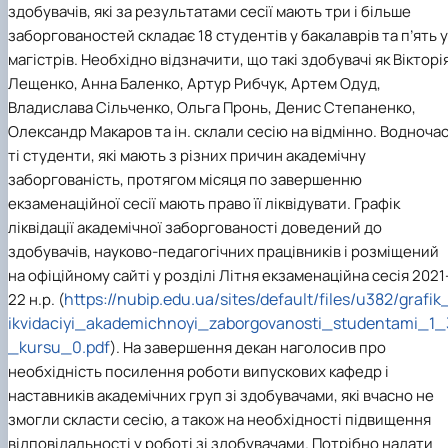
здобувачів, які за результатами сесії мають три і більше
заборгованостей складає 18 студентів у бакалаврів та п’ять у
магістрів. Необхідно відзначити, що такі здобувачі як Вікторі
Лещенко, Анна Баленко, Артур Рибчук, Артем Одуд,
Владислава Сільченко, Ольга Пронь, Денис Степаненко,
Олександр Макаров та ін. склали сесію на відмінно. Водноча
ті студенти, які мають з різних причин академічну
заборгованість, протягом місяця по завершенню
екзаменаційної сесії мають право її ліквідувати. Графік
ліквідації академічної заборгованості доведений до
здобувачів, науково-педагогічних працівників і розміщений
на офіційному сайті у розділі Літня екзаменаційна сесія 2021
https://nubip.edu.ua/sites/default/files/u382/grafik
22 н.р. (
ikvidaciyi_akademichnoyi_zaborgovanosti_studentami_1_
_kursu_0.pdf
). На завершення декан наголосив про
необхідність посилення роботи випускових кафедр і
наставників академічних груп зі здобувачами, які вчасно не
змогли скласти сесію, а також на необхідності підвищення
відповідальності у роботі зі здобувачами. Потрібно надати