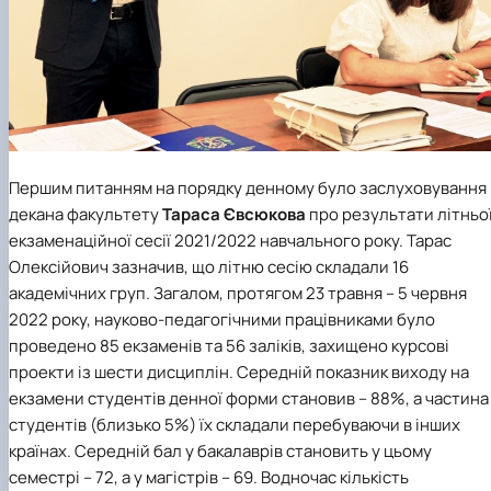
Першим питанням на порядку денному було заслуховування
декана факультету
Тараса Євсюкова
про результати літньо
екзаменаційної сесії 2021/2022 навчального року. Тарас
Олексійович зазначив, що літню сесію складали 16
академічних груп. Загалом, протягом 23 травня – 5 червня
2022 року, науково-педагогічними працівниками було
проведено 85 екзаменів та 56 заліків, захищено курсові
проекти із шести дисциплін. Середній показник виходу на
екзамени студентів денної форми становив – 88%, а частина
студентів (близько 5%) їх складали перебуваючи в інших
країнах. Середній бал у бакалаврів становить у цьому
семестрі – 72, а у магістрів – 69. Водночас кількість