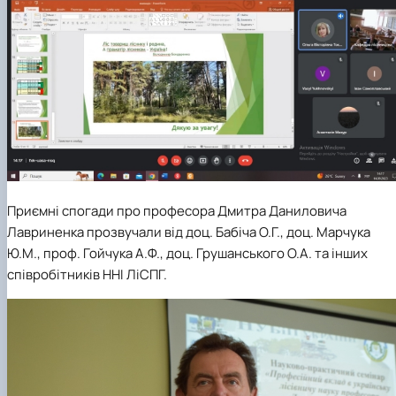
Приємні спогади про професора Дмитра Даниловича
Лавриненка прозвучали від доц. Бабіча О.Г., доц. Марчука
Ю.М., проф. Гойчука А.Ф., доц. Грушанського О.А. та інших
співробітників ННІ ЛіСПГ.