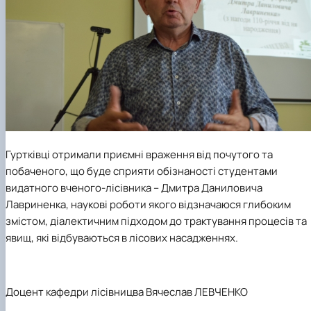
Гуртківці отримали приємні враження від почутого та
побаченого, що буде сприяти обізнаності студентами
видатного вченого-лісівника – Дмитра Даниловича
Лавриненка, наукові роботи якого відзначаюся глибоким
змістом, діалектичним підходом до трактування процесів та
явищ, які відбуваються в лісових насадженнях.
Доцент кафедри лісівницва Вячеслав ЛЕВЧЕНКО