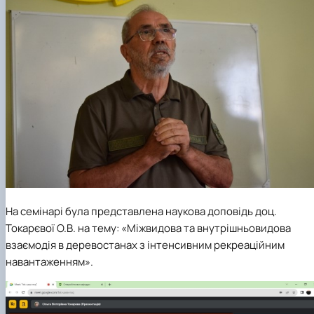
На семінарі була представлена наукова доповідь доц.
Токарєвої О.В. на тему: «Міжвидова та внутрішньовидова
взаємодія в деревостанах з інтенсивним рекреаційним
навантаженням».