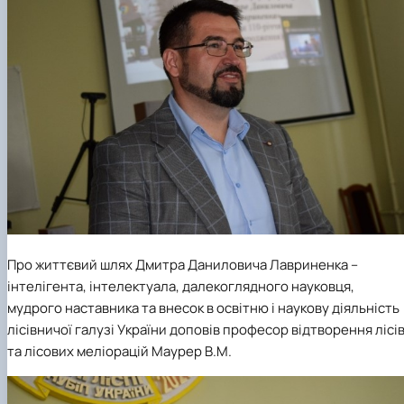
Про життєвий шлях Дмитра Даниловича Лавриненка –
інтелігента, інтелектуала, далекоглядного науковця,
мудрого наставника та внесок в освітню і наукову діяльність
лісівничої галузі України доповів професор відтворення лісі
та лісових меліорацій Маурер В.М.