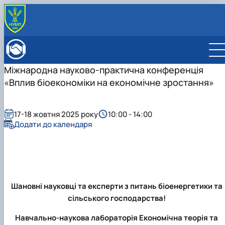
ПРО ФАКУЛЬТЕТ
Історія факультету
КАФЕДРИ
Міжнародна науково-практична конференція
Адміністрація факультету
ОСВІТНЯ ДІЯЛЬНІСТЬ
«Вплив біоекономіки на економічне зростання»
Бакалаврат
ВСТУПНИКУ
Магістратура
Загальна інформація
МІЖНАРОДНА ДІЯЛЬНІСТЬ
Розклад
Бакалавр
Міжнародні партнери
ВЧЕНА РАДА
Підготовка аспірантів
17-18 жовтня 2025 року
10:00 - 14:00
Магістр
Міжнародні програми з можливістю отримання
РАДА РОБОТОДАВЦІВ
Додати до календаря
Науково-дослідна робота
Доктор філософії (PhD)
подвійних дипломів (Double Degree Pr…
Практичне навчання
Англомовна магістратура/ English speaking MSc
Виховна та спортивна робота
Program in Management
Сенат студентської організації факультету
Стипендія
Шановні науковці та експерти з питань біоенергетики та
сільського господарства!
Навчально-наукова лабораторія Економічна теорія та