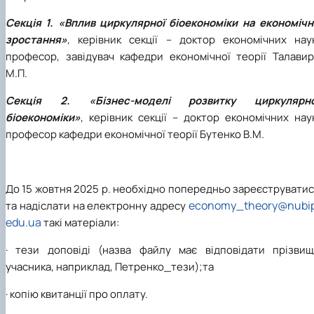
Секція 1. «Вплив циркулярної біоекономіки на економічн
зростання»
,
керівник секції – доктор економічних наук
професор, завідувач кафедри економічної теорії Талавир
М.П.
Секція 2. «Бізнес-моделі розвитку циркулярно
біоекономіки»
, керівник секції – доктор економічних нау
професор кафедри економічної теорії Бутенко В.М.
До 15 жовтня 2025 р. необхідно попередньо зареєструвати
economy_theory@nubip
та надіслати на електронну адресу
edu.ua
такі матеріали:
· тези доповіді (назва файлу має відповідати прізвищ
учасника, наприклад, Петренко_тези);та
· копію квитанції про оплату.