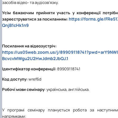
засобів відео- та аудіозв’язку.
Усім бажаючим прийняти участь у конференції потрібн
https://forms.gle/FRe51
зареєструватися за посиланням:
QnjB1cHk1n9
Посилання на відеозустріч:
https://us05web.zoom.us/j/89909118741?pwd=arY9NWl
BcvcvMWgu2U2HwJdmb2JbQJ.1
Ідентифікатор конференції:
89909118741
Код доступу:
wref6d
Робочі мови семінару
: українська, англійська.
У програмі семінару планується робота за наступним
напрямками: