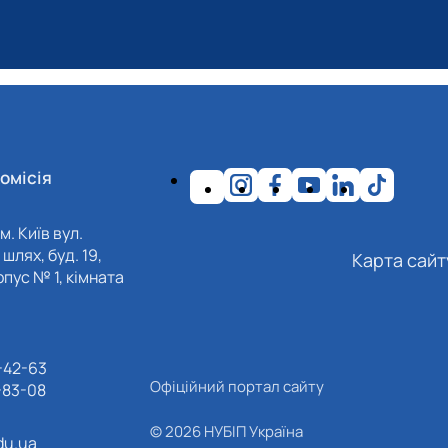
омісія
м. Київ вул.
шлях, буд. 19,
Карта сайт
пус № 1, кімната
-42-63
Офіційний портал сайту
-83-08
© 2026 НУБІП Україна
du.ua