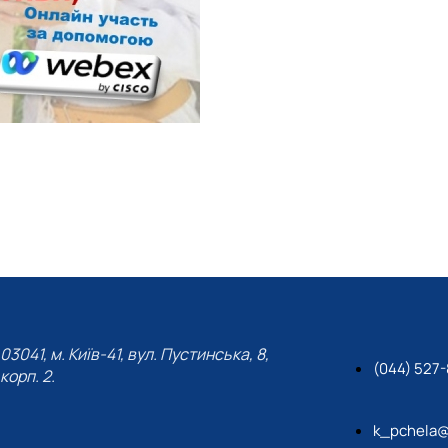
03041, м. Київ-41, вул. Пустинська, 8,
(044) 527
корп. 2.
k_pchela@