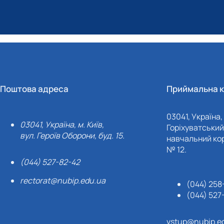
Поштова адреса
Приймальна к
03041, Україна, 
03041, Україна, м. Київ,
Горіхуватський 
вул. Героїв Оборони, буд. 15.
навчальний кор
№ 12.
(044) 527-82-42
rectorat@nubip.edu.ua
(044) 258
(044) 527
vstup@nubip.e