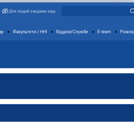
Для людей з вадами зору
ments
ар
Факультети / ННІ
Відділи/Служби
E-learn
Розкл