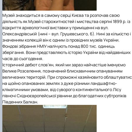
Музей знаходиться в самому серці Києва та розпочав свою
діяльність як Музей старожитностей і мистецтва серпні 1899 р. із
відкриття археологічної виставки у приміщенні на вул.
Олександрівській (нині – вул. Грушевського, 6). Нині за кількістю і
значенням колекцій він є одним із провідних музеїв України.
Фондові зібрання НМІУ налічують понад 800 тис. одиниць
зберігання. Вони представляють історію України від найдавніших
часів до сьогодення.
Історичний дебют слов’ян, який ми зараз найчастіше іменуємо
Велике Розселення, позначений блискавичним опануванням
величезних територій. При спроможні хазяйновито облаштувати
на щойно опанованих землях з дуже різними ландшафтно-
кліматичними умовами, від суворого континентального Лісу
півночі Східноєвропейської рівнини до благодатних субтропіків
Південних Балкан.