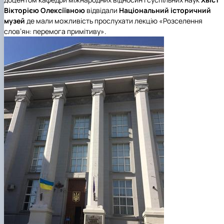
Підготовка до вступу в аспірантуру
Інформація і політика
Вікторією Олексіївною
відвідали
Національний історичний
Правила прийому 2026
HistoryEU
музей
де мали можливість прослухати лекцію «Розселення
Контактні дані
слов’ян: перемога примітиву».
Профорієнтаційна діяльність
Профорієнтаційна робота
Дні відкритих дверей