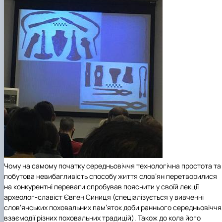
Чому на самому початку середньовіччя технологічна простота та
побутова невибагливість способу життя слов’ян перетворилися
на конкурентні переваги спробував пояснити у своїй лекції
археолог-славіст Євген Синиця (спеціалізується у вивченні
слов’янських поховальних пам’яток доби раннього середньовіччя
взаємодії різних поховальних традицій). Також до кола його