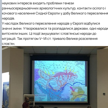
наукових інтересів входять проблеми генези
ранньосередньовічних археологічних культур, контакти осілого і
кочового населення Східної Європи у добу Великого переселенн
народів.
У наслідок Великого переселення народів у Європі відбулися
значні зміни. Утворювалися та розпадалися держави, одні народ
витісняли інших. Ці події змушували і слов’янські народи до
міграцій. Так протягом V–VІІ ст. тривало Велике розселення
слов’ян.