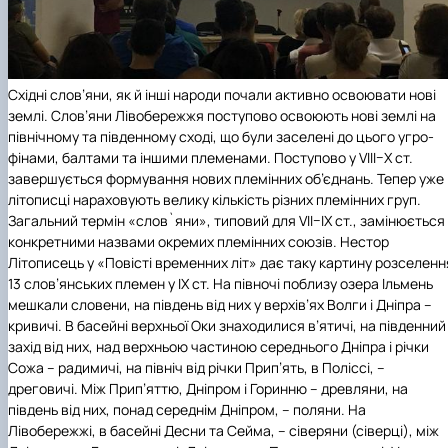
Східні слов’яни, як й інші народи почали активно освоювати нові
землі. Слов’яни Лівобережжя поступово освоюють нові землі на
північному та південному сході, що були заселені до цього угро-
фінами, балтами та іншими племенами. Поступово у VIII–X ст.
завершується формування нових племінних об’єднань. Тепер уже
літописці нараховують велику кількість різних племінних груп.
Загальний термін «слов`яни», типовий для VII–IX ст., замінюється
конкретними назвами окремих племінних союзів. Нестор
Літописець у «Повісті временних літ» дає таку картину розселенн
13 слов’янських племен у IX ст. На півночі поблизу озера Ільмень
мешкали словени, на південь від них у верхів’ях Волги і Дніпра –
кривичі. В басейні верхньої Оки знаходилися в’ятичі, на південний
захід від них, над верхньою частиною середнього Дніпра і річки
Сожа – радимичі, на північ від річки Прип’ять, в Поліссі, –
дреговичі. Між Прип’яттю, Дніпром і Горинню – древляни, на
південь від них, понад середнім Дніпром, – поляни. На
Лівобережжі, в басейні Десни та Сейма, – сіверяни (сіверці), між