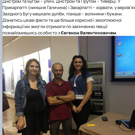
Дністром та Бугом – уличі, Дністром та Прутом – тиверці. У
Прикарпатті (нинішня Галичина) і Закарпатті – хорвати, у верхів’я
Західного Бугу мешкали дуліби, пізніше – волиняни і бужани.
Дізнатись цікаві факти та ще більше корисної і захоплюючої
інформації ми змогли отримати по закінченню лекції
познайомившись особисто з
Євгеном Валентиновичем
.