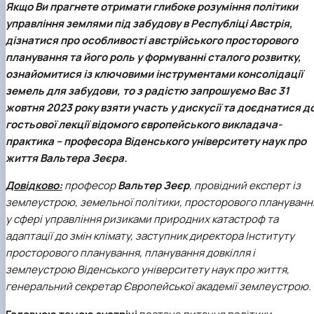
Якщо Ви прагнете отримати глибоке розуміння політики
управління землями під забудову в Республіці Австрія,
дізнатися про особливості австрійського просторового
планування та його роль у формуванні сталого розвитку,
ознайомитися із ключовими інструментами консолідації
земель для забудови, то з радістю запрошуємо Вас
31
жовтня 2023 року
взяти участь у дискусії та доєднатися д
гостьової лекції відомого європейського викладача-
практика – професора Віденського університету наук про
життя
Вальтера Зеєра
.
Довідково:
професор
Вальтер Зеєр
, провідний експерт із
землеустрою, земельної політики, просторового плануванн
у сфері управління ризиками природних катастроф та
адаптації до змін клімату, заступник директора Інституту
просторового планування, планування довкілля і
землеустрою Віденського університету наук про життя,
генеральний секретар Європейської академії землеустрою.