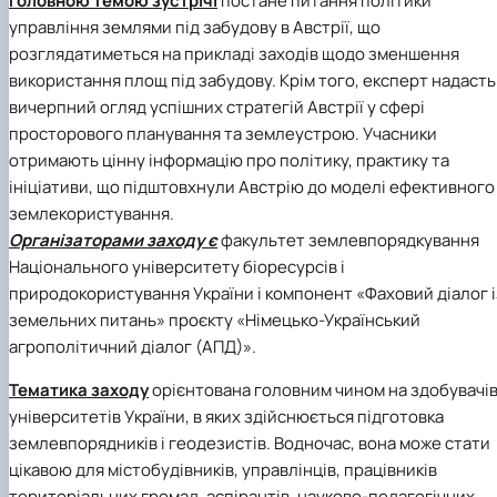
Головною темою
зустрічі
постане питання політики
управління землями під забудову в Австрії, що
розглядатиметься на прикладі заходів щодо зменшення
використання площ під забудову. Крім того, експерт надасть
вичерпний огляд успішних стратегій Австрії у сфері
просторового планування та землеустрою. Учасники
отримають цінну інформацію про політику, практику та
ініціативи, що підштовхнули Австрію до моделі ефективного
землекористування.
Організаторами заходу є
факультет землевпорядкування
Національного університету біоресурсів і
природокористування України і компонент «Фаховий діалог і
земельних питань» проєкту «Німецько-Український
aгрополітичний діалог (АПД)».
Тематика заходу
орієнтована головним чином на здобувачі
університетів України, в яких здійснюється підготовка
землевпорядників і геодезистів. Водночас, вона може стати
цікавою для містобудівників, управлінців, працівників
територіальних громад, аспірантів, науково-педагогічних