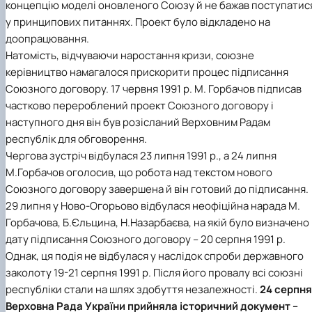
концепцію моделі оновленого Союзу й не бажав поступатис
у принципових питаннях. Проект було відкладено на
доопрацювання.
Натомість, відчуваючи наростання кризи, союзне
керівництво намагалося прискорити процес підписання
Союзного договору. 17 червня 1991 р. М. Горбачов підписав
частково перероблений проект Союзного договору і
наступного дня він був розісланий Верховним Радам
республік для обговорення.
Чергова зустріч відбулася 23 липня 1991 р., а 24 липня
М.Горбачов оголосив, що робота над текстом нового
Союзного договору завершена й він готовий до підписання.
29 липня у Ново-Огорьово відбулася неофіційна нарада М.
Горбачова, Б.Єльцина, Н.Назарбаєва, на якій було визначено
дату підписання Союзного договору – 20 серпня 1991 р.
Однак, ця подія не відбулася у наслідок спроби державного
заколоту 19-21 серпня 1991 р. Після його провалу всі союзні
республіки стали на шлях здобуття незалежності.
24 серпня
Верховна Рада України прийняла історичний документ –