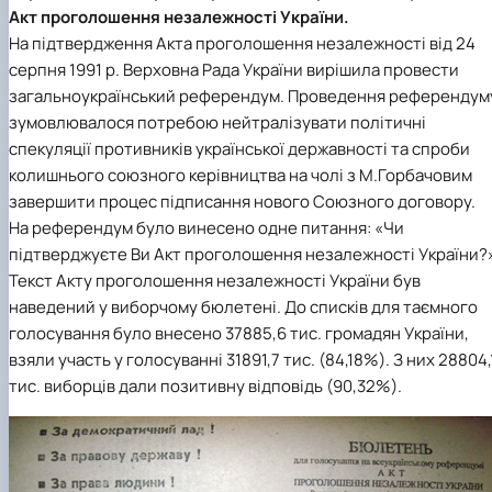
Акт проголошення незалежності України.
На підтвердження Акта проголошення незалежності від 24
серпня 1991 р. Верховна Рада України вирішила провести
загальноукраїнський референдум. Проведення референдум
зумовлювалося потребою нейтралізувати політичні
спекуляції противників української державності та спроби
колишнього союзного керівництва на чолі з М.Горбачовим
завершити процес підписання нового Союзного договору.
На референдум було винесено одне питання: «Чи
підтверджуєте Ви Акт проголошення незалежності України?
Текст Акту проголошення незалежності України був
наведений у виборчому бюлетені. До списків для таємного
голосування було внесено 37885,6 тис. громадян України,
взяли участь у голосуванні 31891,7 тис. (84,18%). З них 28804,
тис. виборців дали позитивну відповідь (90,32%).