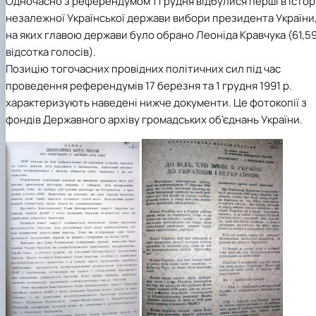
Одночасно з референдумом 1 грудня відбулися перші в історі
незалежної Української держави вибори президента України
на яких главою держави було обрано Леоніда Кравчука (61,5
відсотка голосів).
Позицію тогочасних провідних політичних сил під час
проведення референдумів 17 березня та 1 грудня 1991 р.
характеризують наведені нижче документи. Це фотокопії з
фондів Державного архіву громадських об’єднань України.