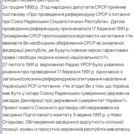
24 грудня 1990 р. З’їзд народних депутатів СРСР прийняв
постанову «Про проведення референдуму СРСР з питання
про Союз Радянських Соціалістичних Республік». Датою
проведення референдуму призначалося 17 березня 1991 р.
Громадянам СРСР пропонувалося відповісти на питання «Чи
вважаєте Ви необхідним збереження СРСР як оновленої
федерації республік, де будуть повною мірою гарантовані
права і свободи людини кожної національності?».
27 лютого 1991 р. верховною Радою УРСР було ухвалено
рішення про проведення 17 березня 1991 р. одночасно з
загальносоюзним референдумом опитування населення
Української РСР із питання: «Чи згодні Ви з тим, що Україна
має бути у складі Союзу Радянських суверенних держав на
засадах Декларації про державний суверенітет України?».
Проект нового Союзного договору обговорювався на
засіданні Підготовчого комітету 3 червня 1991 р. у Ново-
Огорьово. Обговорення засвідчило відсутність спільної
позиції, кожен із присутніх керівників республік мав власну