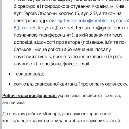
біоресурсів і природокористування України, м. Київ,
вул. Героїв Оборони, корпус 15, ауд.237, а також на
електронні адреси
lilijatereshenko
@
rambler
.
ru
,
s
acra
8@
u
k
r
.
net
,
lucynka
@
ukr
.
net
, tereska.rp@gmail.
com
(з
позначкою «конференція»)
, в якій зазначити тему
доповіді, відомості про автора (прізвище, ім'я та по-
батькові, місце роботи або навчання, посаду,
науковий ступінь, вчене та почесне звання (в разі
наявності), телефони, факс, е-mаіl;
тези доповіді;
копію від сканованої квитанції про оплату оргвнеску.
Робочі мови конференції:
українська, російська, грецька,
англійська.
До початку роботи Міжнародної науково-практичної
конференції планується видання збірки наукових статей.