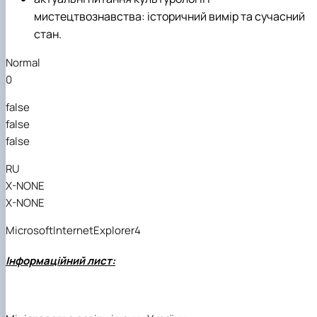
мистецтвознавства: історичний вимір та сучасний
стан.
Normal
0
false
false
false
RU
X-NONE
X-NONE
MicrosoftInternetExplorer4
Інформаційний лист: