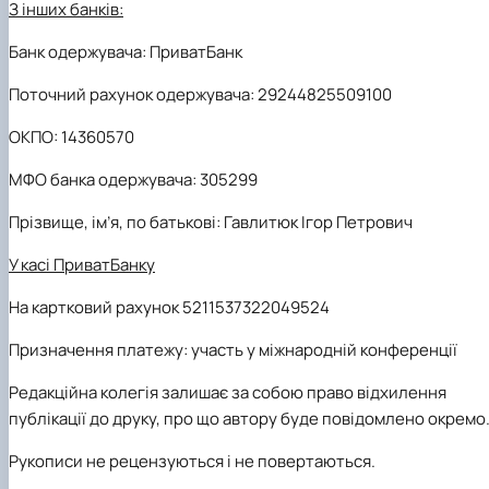
З інших банків:
Банк одержувача: ПриватБанк
Поточний рахунок одержувача: 29244825509100
ОКПО: 14360570
МФО банка одержувача: 305299
Прізвище, ім’я, по батькові: Гавлитюк Ігор Петрович
У касі ПриватБанку
На к
артков
ий
рахун
о
к 5211537322049524
Призначення платежу: участь у міжнародній конференції
Редакційна колегія залишає за собою право відхилення
публікації до друку, про що автору буде повідомлено окремо
Рукописи не рецензуються і не повертаються.