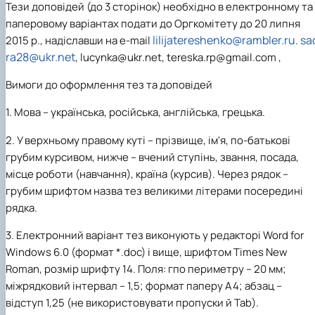
Тези доповідей (до 3 сторінок) необхідно в електронному та
паперовому варіантах подати до Оргкомітету до 20 липня
lili
j
atereshenk
o
@
rambler.ru
sa
2015 р., надіславши на е
-
mail
.
ra28@ukr.net
,
lucynka
@
ukr
.
net
, tereska.rp@gmail.
com
,
Вимоги до оформлення тез та доповідей
1.
Мова – українська, російська, англійська, грецька.
2.
У верхньому правому куті – прізвище, ім'я, по-батькові
грубим курсивом, нижче – вчений ступінь, звання, посада,
місце роботи (навчання), країна (курсив). Через рядок –
грубим шрифтом назва тез великими літерами посередині
рядка.
3.
Електронний варіант тез виконують у редакторі Word for
Windows 6.0 (формат *.doc) і вище, шрифтом Times New
Roman, розмір шрифту 14. Поля: гпо периметру – 20 мм;
міжрядковий інтервал – 1,5; формат паперу А4
;
абзац –
відступ 1,25 (не використовувати пропуски й Та
b
).