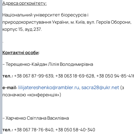
Адреса оргкомітету:
Національний університет біоресурсів і
природокористування України, м. Київ, вул. Героїв Оборони,
корпус 15, ауд.237.
.
Контактні особи
:
– Терещенко-Кайдан Лілія Володимирівна
тел.:
+38 067 87-99-639, +38 063 18-69-628, +38 050 94-85-41
lilijatereshenko
@
rambler
.
ru
sacra
28@
ukr
.
net
е
-
mail
:
,
(з
позначкою «конференція»)
– Харченко Світлана Василівна
тел.:
+38 067 78-76-840, +38 050 58-40-340