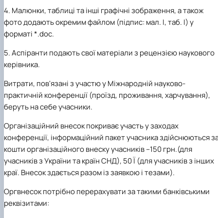
4.
Малюнки, таблиці та інші графічні зображення, а також
фото додають окремим файлом (підпис: мал. І, таб. І) у
форматі *.doc.
5.
Аспіранти подають свої матеріали з рецензією наукового
керівника.
Витрати, пов'язані з участю у Міжнародній науково-
практичній конференції (проїзд, проживання, харчування),
беруть на себе учасники.
Організаційний внесок покриває участь у заходах
конференції, інформаційний пакет учасника
здійснюються з
кошти організаційного внеску учасників –150 грн.(для
учасників з України та країн СНД), 50
Ï
(для учасників з інших
краї. Внесок здається разом із заявкою і тезами).
Оргвнесок потрібно перерахувати за такими банківськими
реквізитами: