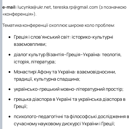
е
-
mail
:
lucynka
@
ukr
.
net
, tereska.rp@gmail.
com
(з позначкою
«конференція»).
Тематика конференції охоплює широке коло проблем:
Греція і слов’янський світ: історико-культурні
взаємовпливи;
діалог культур Візантія–Греція–Україна: теологія,
історія, література;
Монастирі Афону та Україна: взаємовідносини,
традиції, культурна спадщина;
українсько-грецький мовно-літературний простір;
грецька діаспора в Україні та українська діаспора в
Греції;
психолого-педагогічні та філософські дослідження 
сучасному науковому дискурсі України і Греції;