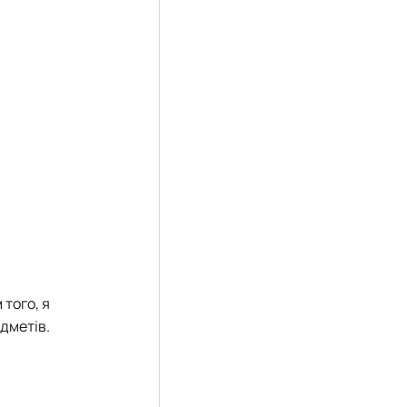
 того, я
дметів.