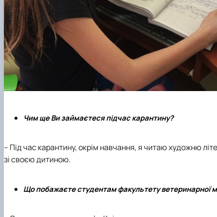
Чим ще Ви займаєтеся підчас карантину?
– Під час карантину, окрім навчання, я читаю художню літер
зі своєю дитиною.
Що побажаєте студентам факультету ветеринарної м