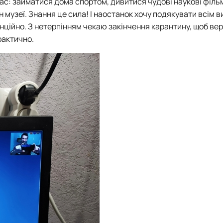
час: займатися дома спортом, дивитися чудові наукові фільм
н музеї. Знання це сила! І наостанок хочу подякувати всім
ційно. З нетерпінням чекаю закінчення карантину, щоб вер
рактично.