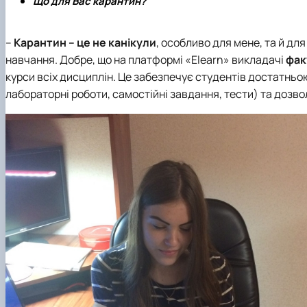
Що для Вас карантин?
–
Карантин – це не канікули
, особливо для мене, та й д
навчання. Добре, що на платформі «Еlearn» викладачі
фак
курси всіх дисциплін. Це забезпечує студентів достатньою
лабораторні роботи, самостійні завдання, тести) та дозв