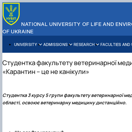
NATIONAL UNIVERSITY OF LIFE AND ENV
OF UKRAINE
UNIVERSITY
ADMISSIONS
RESEARCH
FACULTIES AND
About NUBiP
Academic Programs
Research Excellence
Educational and Research Institutes
Partnerships
Faculties and Units
Leadership & Governance
Cultural Diversity
Research Infrastructure
Faculties
International Projects
University Offices
Студентка факультету ветеринарної меди
Campus & Facilities
International Student Support
Projects
Educational & Research Farms
Erasmus+ Mobility
Press Service
«Карантин – це не канікули»
Distinguished Community
About Ukraine and Kyiv
Publications & Journals
Research Institutes
International Relations Office
Commitments
Student Life
Legal Framework
Regional Colleges and Institutes
International Projects Office
Patent & Licensing
International Students Office
Студентка 3 курсу 5 групи факультету ветеринарної м
Science for Business
області, освоює ветеринарну медицину дистанційно.