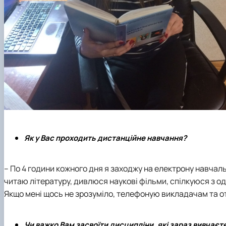
Як у Вас проходить дистанційне навчання?
– По 4 години кожного дня я заходжу на електрону навчаль
читаю літературу, дивлюся наукові фільми, спілкуюся з о
Якщо мені щось не зрозуміло, телефоную викладачам та 
Чи важко Вам засвоїти дисципліни, які зараз вивчаєт