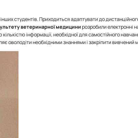
Mechanical and Technological Faculty
Nizhyn Professional College
Faculty of Plant Protection, Biotechnology and Ecology
Prybrezhne Agrarian College
Rivne Professional College
ля інших студентів. Приходиться адаптувати до дистанційно
Zalishchyky Professional College named after Ye. Khraplivyi
ультету ветеринарної медицини
розробили електронні н
 кількістю інформації, необхідної для самостійного навчанн
оляє оволодіти необхідними знаннями і закріпити вивчений 