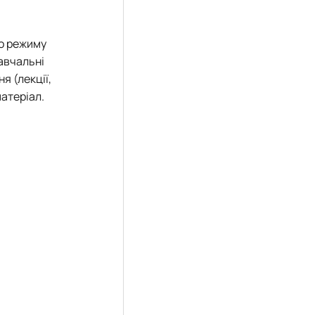
го режиму
авчальні
я (лекції,
матеріал.