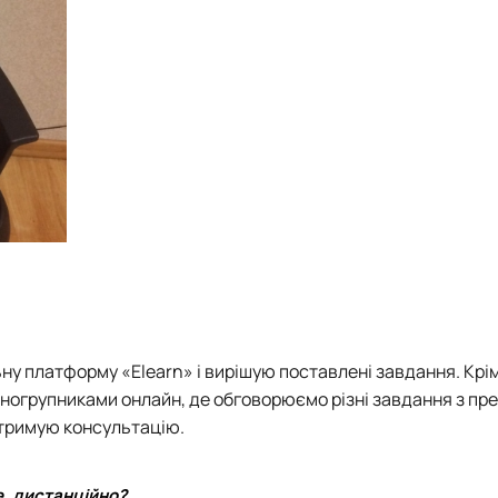
ну платформу «Еlearn» і вирішую поставлені завдання. Крім
дногрупниками онлайн, де обговорюємо різні завдання з пре
отримую консультацію.
е, дистанційно?