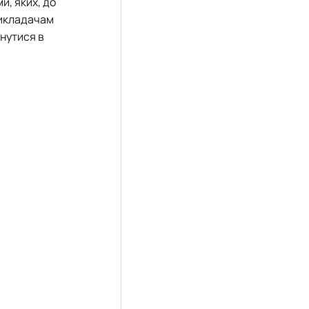
и, яких, до
 викладачам
нутися в