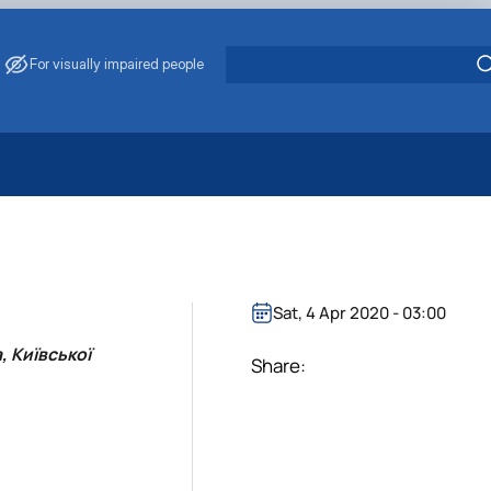
For visually impaired people
 Energy Saving
ark Management
. Muzychenko
es of Eco-Safe and Organic Products
Sat, 4 Apr 2020 - 03:00
s
, Київської
echanisation
Share: