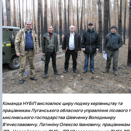
Команда
НУБіП
висловлює щиру подяку керівництву та
працівникам Луганського обласного управління лісового т
мисливського господарства Шевченку Володимиру
В’ячеславовичу, Латиніну Олексію Івановичу, працівникам