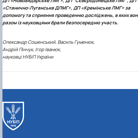
ДП «Новоайдарське ЛМГ», ДП “Сєвєродонецьке ЛМГ”, ДП
«Станично-Луганське ДЛМГ», ДП «Кремінське ЛМГ» за
допомогу та сприяння проведенню досліджень, в яких вон
разом із науковцями брали безпосередню участь.
Олександр Сошенський, Василь Гуменюк,
Андрій Пінчук, Ігор Іванюк,
науковці НУБіП України