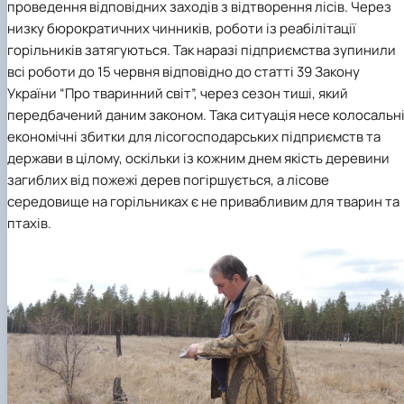
проведення відповідних заходів з відтворення лісів. Через
низку бюрократичних чинників, роботи із реабілітації
горільників затягуються. Так наразі підприємства зупинили
всі роботи до 15 червня відповідно до статті 39 Закону
України “Про тваринний світ”, через сезон тиші, який
передбачений даним законом. Така ситуація несе колосальн
економічні збитки для лісогосподарських підприємств та
держави в цілому, оскільки із кожним днем якість деревини
загиблих від пожежі дерев погіршується, а лісове
середовище на горільниках є не привабливим для тварин та
птахів.