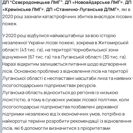
ДП “Сєвєродонецьке ЛМГ”
,
ДП «Новоайдарське ЛМГ»
,
ДП
«Кремінське ЛМГ»
,
ДП «Станично-Луганське ДЛМГ»
, які в
2020 році зазнали катастрофічних збитків внаслідок лісових
пожеж.
У 2020 році відбулися наймасштабніші за всю історію
незалежної України лісові пожежі, зокрема в Житомирській
області (43 тис. га), на території Чорнобильської зони
відчуження (67 тис. га) та в Луганській області (30 тис. га).
Наразі відкритим залишається питання щодо відтворення
лісів. Основною проблемо з відновлення лісів на території
Луганської області є неспівставні масштаби лиха та наявних 
лісогосподарських підприємствах ресурсів.
Луганська область відноситься до регіонів із низькою
лісистістю, а тому в сучасних умовах лісової політики, коли
лісогосподарські підприємства позбавлені державної
підтримки незалежно від їх економічних умов, потрібно в
найкоротші терміни розробити рекомендації із відновлення
лісів, які б допомогли визначитися з пріоритетами