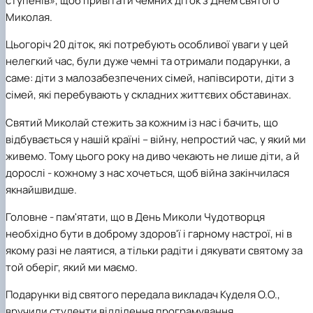
ступенів», щоб привітати чемних діток з Днем святого
(MOOCs)
SEB-2025
Learning
Farm named after O.V. Muzychenko
Science
Architecture and Design
Faculty of Design and Engineering
International Students Office
Миколая.
University Research Services Catalogue
Faculty of Economics
Educational and Research Farm «Vorzel»
Research Institute of Forestry and Ornamenta
Berezhany Agrotechnical Institute
Horticulture
Faculty of Food Science, Nutrition and Qualit
Berezhany Professional College
Цьогоріч 20 діток, які потребують особливої уваги у цей
Management
Research Institute of Technology and Quality
Bobrovytsia Professional College named after 
нелегкий час, були дуже чемні та отримали подарунки, а
Animal Products
Mainova
Faculty of Humanities and Pedagogy
саме: діти з малозабезпечених сімей, напівсироти, діти з
Faculty of Information Technologies
Research and Design Institute of
Boyarka College of Ecology and Natural
сімей, які перебувають у складних життєвих обставинах.
Standardisation and Technologies of Eco-Safe a
Resources
Faculty of Land Management
Organic Products
Faculty of Law
Crimean Agro-Industrial College
Святий Миколай стежить за кожним із нас і бачить, що
Faculty of Veterinary Medicine
Ukrainian Laboratory of Quality and Safety of
Crimean Technical College of Land Reclamati
відбувається у нашій країні – війну, непростий час, у який ми
Agricultural Products
and Agricultural Mechanisation
Mechanical and Technological Faculty
живемо. Тому цього року на диво чекають не лише діти, а й
Faculty of Plant Protection, Biotechnology an
Ukrainian Research Institute of Agricultural
Irpin Professional College
Ecology
Radiology
Mukachevo Professional College
дорослі - кожному з нас хочеться, щоб війна закінчилася
Nemishaieve Professional College
якнайшвидше.
Nizhyn Agrotechnical Institute
Nizhyn Professional College
Головне - пам'ятати, що в День Миколи Чудотворця
Prybrezhne Agrarian College
необхідно бути в доброму здоров'ї і гарному настрої, ні в
Rivne Professional College
якому разі не лаятися, а тільки радіти і дякувати святому за
Zalishchyky Professional College named after
той оберіг, який ми маємо.
Ye. Khraplivyi
Подарунки від святого передала викладач Куделя О.О.,
вручили студенти відділення програмування.