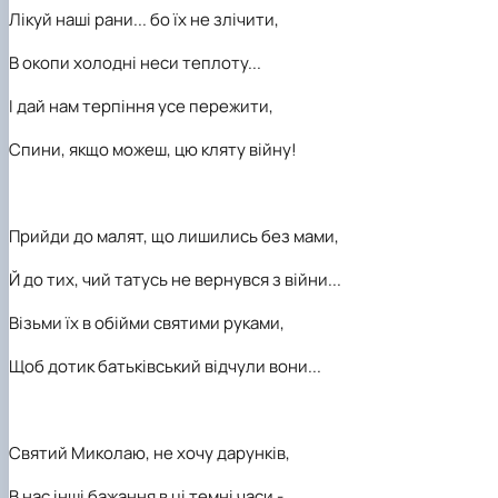
Лікуй наші рани... бо їх не злічити,
В окопи холодні неси теплоту...
І дай нам терпіння усе пережити,
Спини, якщо можеш, цю кляту війну!
Прийди до малят, що лишились без мами,
Й до тих, чий татусь не вернувся з війни...
Візьми їх в обійми святими руками,
Щоб дотик батьківський відчули вони...
Святий Миколаю, не хочу дарунків,
В нас інші бажання в ці темні часи -