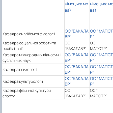
німецька мо
німецька м
ва)
ва)
ОС "БАКАЛА
ОС " МАГІСТ
Кафедра англійської філології
ВР"
Р"
Кафедра соціальної роботи та
ОС
ОС "
реабілітації
"БАКАЛАВР"
МАГІСТР"
ОС "БАКАЛА
ОС " МАГІСТ
Кафедра міжнародних відносин і
ВР"
Р"
суспільних наук
ОС "БАКАЛА
ОС " МАГІСТ
Кафедра психології
ВР"
Р"
ОС "БАКАЛА
ОС " МАГІСТ
Кафедра культурології
ВР"
Р"
Кафедра фізичної культури і
ОС
ОС "
спорту
"БАКАЛАВР"
МАГІСТР"