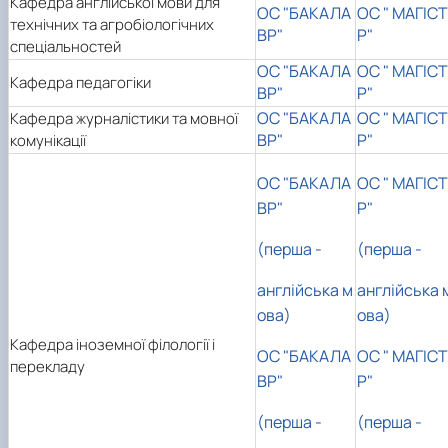
Кафедра англійської мови для
ОС "БАКАЛА
ОС " МАГІСТ
Department of English for Technical and
технічних та агробіологічних
Agrobiological Specialties
ВР"
Р"
спеціальностей
Department of English Philology
ОС "БАКАЛА
ОС " МАГІСТ
Department of Physical Education
Кафедра педагогіки
ВР"
Р"
Department of Philosophy and International
ОС "БАКАЛА
ОС " МАГІСТ
Communication
Кафедра журналістики та мовної
Department of Psychology
ВР"
Р"
комунікації
Department of Culturology
ОС "БАКАЛА
ОС " МАГІСТ
ВР"
Р"
(перша -
(перша -
англійська м
англійська 
ова)
ова)
Кафедра іноземної філології і
ОС "БАКАЛА
ОС " МАГІСТ
перекладу
ВР"
Р"
(перша -
(перша -