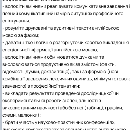
- володіти вміннями реалізувати комунікативне завдання і
певний комунікативний намір в ситуаціях професійного
спілкування;
- розуміти друковані та аудитивні тексти англійською
мовою за фахом;
- давати чітке і логічне розгорнуте чи коротке викладення
спеціальної інформації англійською мовою;
- володіти вміннями обмінюватися думками та
висловлюватися продуктивно як за змістом (факти,
відомості, думки, докази тощо), так і за формою (нові
комбінації засвоєних лексичних одиниць, мінімум готовог
завченого) з професійної тематики;
- викладати результати проведеної дослідницької чи
експериментальної роботи зі спеціальності з
використанням наочності або без неї (таблиці, графіки,
схеми, малюнки);
- брати участь у науково-практичних конференціях,
дискусіях, круглих столах за спеціальністю англійською