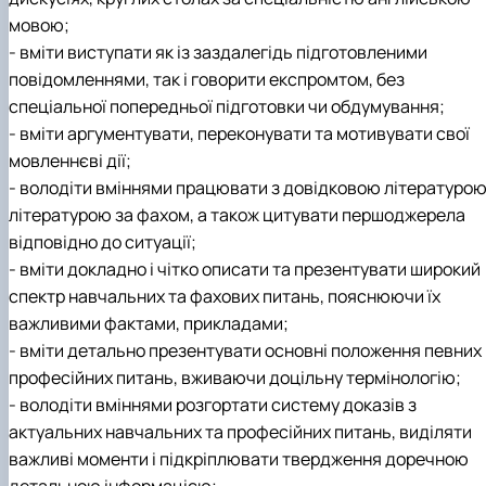
мовою;
- вміти виступати як із заздалегідь підготовленими
повідомленнями, так і говорити експромтом, без
спеціальної попередньої підготовки чи обдумування;
- вміти аргументувати, переконувати та мотивувати свої
мовленнєві дії;
- володіти вміннями працювати з довідковою літературою
літературою за фахом, а також цитувати першоджерела
відповідно до ситуації;
- вміти докладно і чітко описати та презентувати широкий
спектр навчальних та фахових питань, пояснюючи їх
важливими фактами, прикладами;
- вміти детально презентувати основні положення певних
професійних питань, вживаючи доцільну термінологію;
- володіти вміннями розгортати систему доказів з
актуальних навчальних та професійних питань, виділяти
важливі моменти і підкріплювати твердження доречною
детальною інформацією;