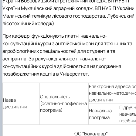
України Бобровицький агротехнічний коледж, ВП НУБіП
України Мукачівський аграрний коледж, ВП НУБіП України
Малинський технікум лісового господарства, Лубенський
лісотехнічний коледж).
При кафедрі функціонують платні навчально-
консультаційні курси з англійської мови для технічних та
агробіологічних спеціальностей для студентів та
аспірантів. За рахунок діяльності навчально-
консультаційних курсів здійснюється надходження
позабюджетних коштів в Університет.
Електронна адреса р
навчально-методичн
Спеціальність
дисципліни
Назва
(освітньо-професійна
дисципліни
Підручн
програма)
Навчальна
навчал
програма
посібни
ОС "Бакалавр"