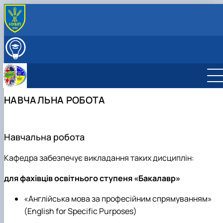
ПРО КАФЕДРУ
Міжнародна діяльність
ВСТУПНИКУ
Навчально-методична робота
ОСВІТНІЙ ПРОЦЕС
Виховна робота
НАУКОВА РОБОТА
Профорієнтаційна робота кафедри
СКЛАД КАФЕДРИ
НАВЧАЛЬНА РОБОТА
Науково-дослідна лабораторія «Науково-технічно
ГУРТКИ
перекладу»
Студентський науковий гурток "Сучасна англійськ
мова науково-технічного спряму…
Студентський науковий гурток "Основи перекладу
Навчальна робота
фахових текстів"
Кафедра забезпечує викладання таких дисциплін:
для фахівців освітнього ступеня «Бакалавр»
«Англійська мова за професійним спрямуванням»
(English for Specific Purposes)