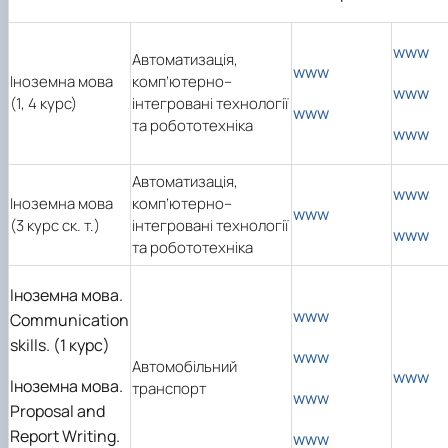
www
Автоматизація,
www
Іноземна мова
комп’ютерно–
www
(1, 4 курс)
інтегровані технології
www
та робототехніка
www
Автоматизація,
www
Іноземна мова
комп’ютерно–
www
(3 курс ск. т.)
інтегровані технології
www
та робототехніка
Іноземна мова.
www
Communication
skills. (1 курс)
www
Автомобільний
www
Іноземна мова.
транспорт
www
Proposal and
Report Writing.
www