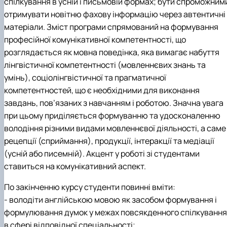
спілкування в усній і письмовій формах; бути спроможним
отримувати новітню фахову інформацію через автентичні
матеріали. Зміст програми спрямований на формування
професійної комунікативної компетентності, що
розглядається як мовна поведінка, яка вимагає набуття
лінгвістичної компетентності (мовленнєвих знань та
умінь), соціолінгвістичної та прагматичної
компетентностей, що є необхідними для виконання
завдань, пов’язаних з навчанням і роботою. Значна увага
при цьому приділяється формуванню та удосконаленню
володіння різними видами мовленнєвої діяльності, а саме
рецепції (сприймання), продукції, інтеракції та медіації
(усній або писемній). Акцент у роботі зі студентами
ставиться на комунікативний аспект.
По закінченню курсу студенти повинні вміти:
- володіти англійською мовою як засобом формування і
формулювання думок у межах повсякденного спілкування 
в сфері відповідної спеціальності;