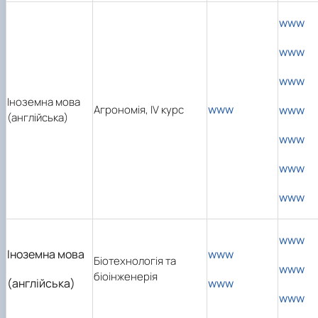
www
www
www
Іноземна мова
www
Агрономія, ІV курс
www
(англійська)
www
www
www
www
Іноземна мова
www
Біотехнологія та
www
біоінженерія
(англійська)
www
www