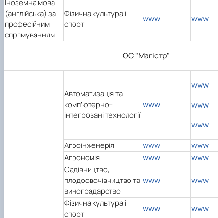
Іноземна мова
(англійська) за
Фізична культура і
www
www
професійним
спорт
спрямуванням
ОС "Магістр"
www
Автоматизація та
www
комп’ютерно–
www
інтегровані технології
www
www
www
Агроінженерія
www
www
Агрономія
Садівництво,
www
www
плодоовочівництво та
виноградарство
Фізична культура і
www
www
спорт