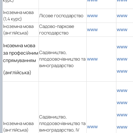
курс)
Іноземна мова
www
www
Лісове господарство
(1,4 курс)
Іноземна мова
Садово-паркове
www
www
(англійська)
господарство
Іноземна мова
www
Садівництво,
за професійним
www
www
плодоовочівництво та
спрямуванням
виноградарство
www
(англійська)
www
www
www
Садівництво,
Іноземна мова
плодоовочівництво та
www
www
(англійська)
виноградарство, ІV