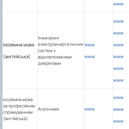
www
www
www
Інжиніринг
електроенергетичних
Іноземна мова
www
www
систем з
(англійська)
www
www
відновлюваними
джерелами
www
www
www
Іноземна мова
за професійним
www
Агрономія
www
спрямуванням
(англійська)
www