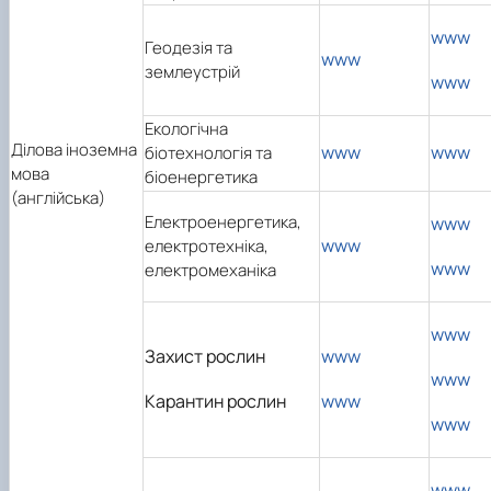
www
Геодезія та
www
землеустрій
www
Екологічна
Ділова іноземна
www
www
біотехнологія та
мова
біоенергетика
(англійська)
Електроенергетика,
www
www
електротехніка,
www
електромеханіка
www
Захист рослин
www
www
Карантин рослин
www
www
www