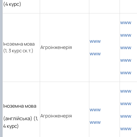
(4 курс)
www
www
www
Іноземна мова
Агроінженерія
www
(1, 3 курс ск.т.)
www
www
www
www
www
Іноземна мова
www
Агроінженерія
www
(англійська) (1,
www
4 курс)
www