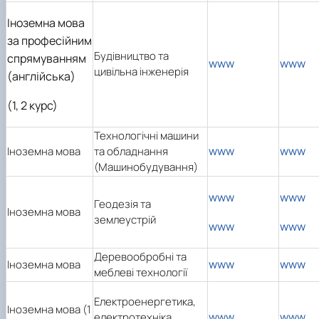
Іноземна мова
за професійним
Будівництво та
спрямуванням
www
www
цивільна інженерія
(англійська)
(1, 2 курс)
Технологічні машини
www
www
Іноземна мова
та обладнання
(Машинобудування)
www
www
Геодезія та
Іноземна мова
землеустрій
www
www
Деревообробні та
www
www
Іноземна мова
меблеві технології
Електроенергетика,
Іноземна мова (1
www
www
електротехніка,