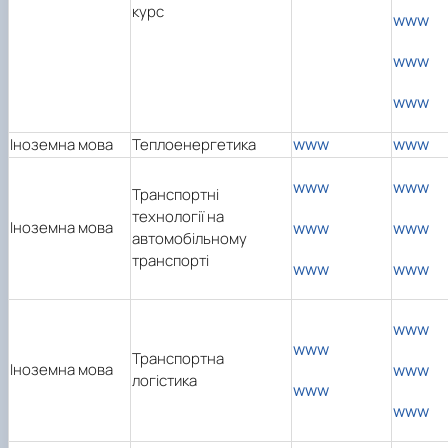
курс
www
www
www
www
www
Іноземна мова
Теплоенергетика
www
www
Транспортні
технології на
Іноземна мова
www
www
автомобільному
транспорті
www
www
www
www
Транспортна
Іноземна мова
www
логістика
www
www