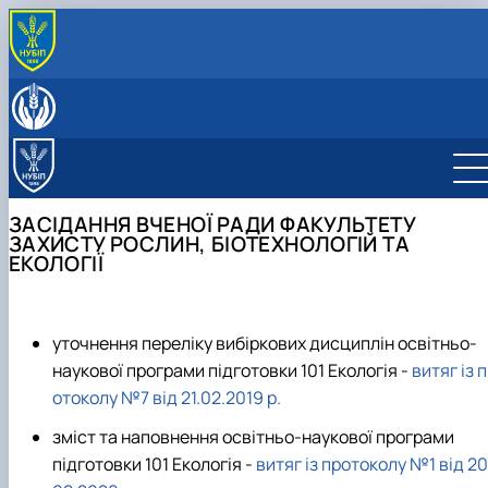
ПРО КАФЕДРУ
Співробітники кафедри
ВСТУПНИКУ
Матеріально-технічна база
Вступ до НУБіП України 2026
ОСВІТНЯ ДІЯЛЬНІСТЬ
Навчальні та науково-дослідні лабораторії
Про факультет
ОС «Бакалавр»
НАУКА ТА ІННОВАЦІЇ
ОС «Магістр»
Освітньо-професійна програма «Екологія»
Напрямки наукових досліджень
МІЖНАРОДНА ДІЯЛЬНІСТЬ
ЗАСІДАННЯ ВЧЕНОЇ РАДИ ФАКУЛЬТЕТУ
Доктор філософії (PhD)
Освітньо-професійна програма «Екологія та
Патенти та свідоцтва
ЗАХИСТУ РОСЛИН, БІОТЕХНОЛОГІЙ ТА
Навчально-методичне забезпечення
охорона навколишнього середовища»
Освітньо-наукова програма 091 «Біологія»
Наукові досягнення
ЕКОЛОГІЇ
Практична підготовка
Освітньо-наукова програма 101 «Екологія»
Робочі програми дисциплін
Студентські наукові гуртки
Аспіранти кафедри
Підручники та посібники
Наукові керівники аспірантів
уточнення переліку вибіркових дисциплін освітньо-
наукової програми підготовки 101 Екологія -
витяг із 
отоколу №7 від 21.02.2019 р.
зміст та наповнення освітньо-наукової програми
підготовки 101 Екологія -
витяг із протоколу №1 від 20