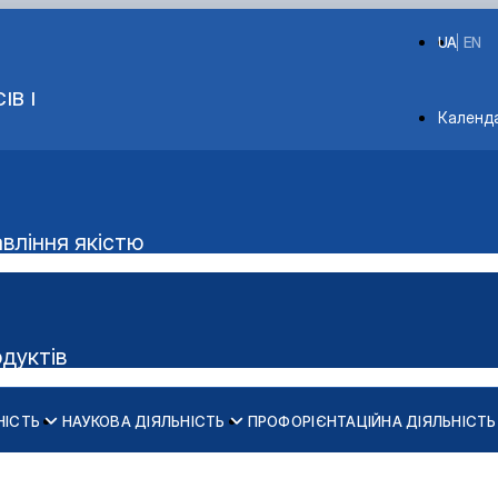
UA
EN
ІВ І
Depart
Календ
авління якістю
одуктів
НІСТЬ
НАУКОВА ДІЯЛЬНІСТЬ
ПРОФОРІЄНТАЦІЙНА ДІЯЛЬНІСТЬ
Аудиторний фонд
ки м'яса"