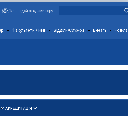
Для людей з вадами зору
ments
ар
Факультети / ННІ
Відділи/Служби
E-learn
Розкл
АКРЕДИТАЦІЯ