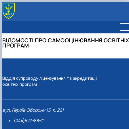
СЕРТИФІКАТИ ПРО АКРЕДИТАЦІЮ
Сертифікати НАЗЯВО
АКРЕДИТАЦІЯ
ВІДОМОСТІ ПРО САМООЦІНЮВАННЯ ОСВІТНІ
Сертифікати МОН України
Положення про акредитацію освітніх програм
ПОСТАКРЕДИТАЦІЙНИЙ МОНІТОРИНГ
ПРОГРАМ
Сертифікати в ЄДБО
Бланк відомостей про самооцінювання
Інструкція щодо проведення постакредитаційного
ПРАЦІВНИКИ
Відомості про самооцінювання
монітоорингу
2025-2026
Відомості постакредитаційного моніторингу
2024-2025
2023-2024
2022-2023
Відділ супроводу ліцензування та акредитації
2021-2022
освітніх програм
2020-2021
вул. Героїв Оборони 15, к. 221
(044)527-88-71