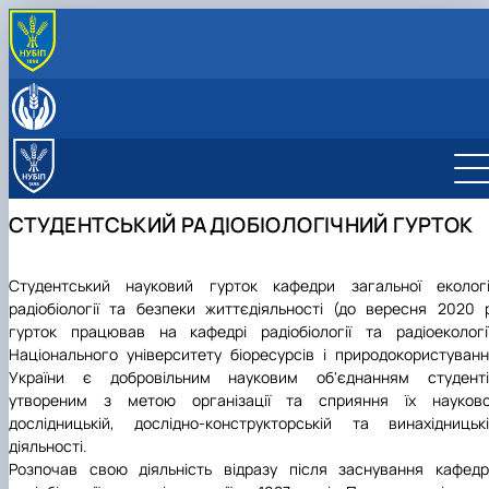
ПРО КАФЕДРУ
Співробітники кафедри
ВСТУПНИКУ
Матеріально-технічна база
Вступ до НУБіП України 2026
ОСВІТНЯ ДІЯЛЬНІСТЬ
Навчальні та науково-дослідні лабораторії
Про факультет
ОС «Бакалавр»
НАУКА ТА ІННОВАЦІЇ
ОС «Магістр»
Освітньо-професійна програма «Екологія»
Напрямки наукових досліджень
МІЖНАРОДНА ДІЯЛЬНІСТЬ
СТУДЕНТСЬКИЙ РАДІОБІОЛОГІЧНИЙ ГУРТОК
Доктор філософії (PhD)
Освітньо-професійна програма «Екологія та
Патенти та свідоцтва
Навчально-методичне забезпечення
охорона навколишнього середовища»
Освітньо-наукова програма 091 «Біологія»
Наукові досягнення
Практична підготовка
Освітньо-наукова програма 101 «Екологія»
Робочі програми дисциплін
Студентські наукові гуртки
Студентський науковий гурток кафедри загальної екології
Аспіранти кафедри
Підручники та посібники
радіобіології та безпеки життєдіяльності (до вересня 2020 
Наукові керівники аспірантів
гурток працював на кафедрі радіобіології та радіоекологі
Національного університету біоресурсів і природокористуван
України є добровільним науковим об'єднанням студенті
утвореним з метою організації та сприяння їх науково
дослідницькій, дослідно-конструкторській та винахідницьк
діяльності.
Розпочав свою діяльність відразу після заснування кафед