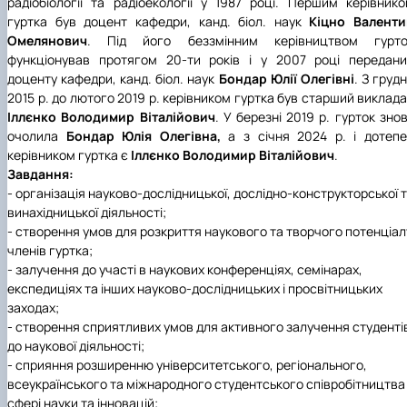
радіобіології та радіоекології у 1987 році. Першим керівник
гуртка був доцент кафедри, канд. біол. наук
Кіцно Валенти
Омелянович
. Під його беззмінним керівництвом гурто
функціонував протягом 20-ти років і у 2007 році передан
доценту кафедри, канд. біол. наук
Бондар Юлії Олегівні
. З груд
2015 р. до лютого 2019 р. керівником гуртка був старший виклад
Іллєнко Володимир Віталійович
. У березні 2019 р. гурток зно
очолила
Бондар Юлія Олегівна,
а з січня 2024 р. і дотеп
керівником гуртка є
Іллєнко Володимир Віталійович
.
Завдання:
- організація науково-дослідницької, дослідно-конструкторської 
винахідницької діяльності;
- створення умов для розкриття наукового та творчого потенціал
членів гуртка;
- залучення до участі в наукових конференціях, семінарах,
експедиціях та інших науково-дослідницьких і просвітницьких
заходах;
- створення сприятливих умов для активного залучення студенті
до наукової діяльності;
- сприяння розширенню університетського, регіонального,
всеукраїнського та міжнародного студентського співробітництва
сфері науки та інновацій;