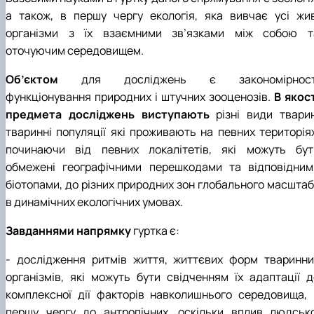
а також, в першу чергу екологія, яка вивчає усі жив
організми з їх взаємними зв’язками між собою т
оточуючим середовищем.
Об’єктом
для досліджень є закономірност
функціонування природних і штучних зооценозів.
В якост
предмета досліджень виступають
різні види тварин
тваринні популяції які проживають на певних територіях
починаючи від певних локалітетів, які можуть бут
обмежені географічними перешкодами та відповідним
біотопами, до різних природних зон глобального масштаб
в динамічних екологічних умовах.
Завданнями напрямку
гуртка є:
- дослідження ритмів життя, життєвих форм тваринни
організмів, які можуть бути свідченням їх адаптації д
комплексної дії факторів навколишнього середовища, 
першу чергу до антропічних, оскільки вплив людсько