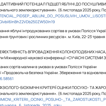
 АДАПТИВНИЙ ПОТЕНЦІАЛ ПІДЩЕП ЯБЛУНІ ДО ПОСУШЛИВИХ 
онального землекористування». (6 листопада 2025 року, По
_POTENCIAL_PIDSEP_ABLUNI_DO_POSUSLIVIH_UMOV_LISOST
dGlvbiI6InBhZ2VDb250ZW50In19
тування яблуні інтродукованих сортівв в умовах Полісся Укр
я ґрунтових і рослинних ресурсів». м. Київ, 22-23 травня 
(2025). ЕФЕКТИВНІСТЬ ВПРОВАДЖЕННЯ КОЛОНОПОДІБНИХ НА
Міжнародної наукової конференції «СУЧАСНІ СИСТЕМИ З
аних сортів малини в умовах в умовах Полісся України
 «Продовольча безпека України. Збереження та відновлення 
46.58561
ФІЗІОЛОГО-БІОХІМІЧНІ КРИТЕРІЇ ОЦІНКИ ПОСУХО- ТА ЖАР
онального землекористування». (6 листопада 2025 року, Пол
HIMICNI_KRITERII_OCINKI_POSUHO-_TA_ZAROSTIJKOSTI_PID
ristuvanna_6_listopada_2025_roku_