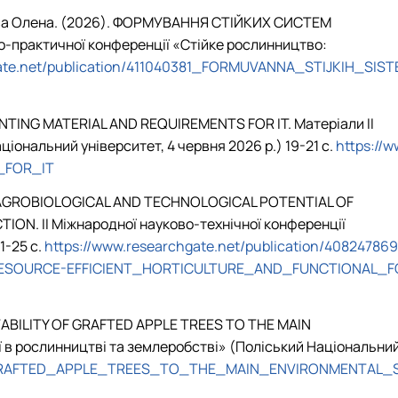
дова Олена. (2026). ФОРМУВАННЯ СТІЙКИХ СИСТЕМ
рактичної конференції «Стійке рослинництво:
gate.net/publication/411040381_FORMUVANNA_STIJKIH_SIST
NTING MATERIAL AND REQUIREMENTS FOR IT. Матеріали ІІ
іональний університет, 4 червня 2026 р.) 19-21 с.
https://w
_FOR_IT
). AGROBIOLOGICAL AND TECHNOLOGICAL POTENTIAL OF
. ІІ Міжнародної науково-технічної конференції
1-25 с.
https://www.researchgate.net/publication/408247869
SOURCE-EFFICIENT_HORTICULTURE_AND_FUNCTIONAL_F
BILITY OF GRAFTED APPLE TREES TO THE MAIN
гії в рослинництві та землеробстві» (Поліський Національни
_OF_GRAFTED_APPLE_TREES_TO_THE_MAIN_ENVIRONMENTAL_