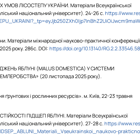
УМОВ ЛІСОСТЕПУ УКРАЇНИ. Матеріали Всеукраїнської
ліський національний університет). 24-26 с.
https://www.re
EPU_UKRAINI?_tp=eyJjb250ZXh0Ijp7InBhZ2UiOiJwcm9ma
аїни. Матеріали міжнародної науково-практичної конференці
2025 року. 286с. DOI:
https://doi.org/10.13140/RG.2.2.33546.58
САДЖЕНЬ ЯБЛУНІ (MALUS DOMESTICA) У СИСТЕМИ
ЕМЛЕРОБСТВА» (20 листопада 2025 року).
ґрунтових і рослинних ресурсів». м. Київ, 22-23 травня
ОСТІЙКОСТІ ПІДЩЕП ЯБЛУНІ
. Матеріали Всеукраїнської
іський національний університет). 27-28 с.
https://www.re
SEP_ABLUNI_Materiali_Vseukrainskoi_naukovo-prakticno