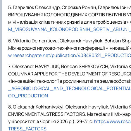
Гаврилюк Олександр, Спряжка Роман, Гаврилюк Ірин
ВИРОЩУВАННЯ КОЛОНОПОДІБНИХ СОРТІВ ЯБЛУНІ В УМОВА
мінімалізація кліматичних ризиків для агробіоценозів» 
M_VIROSUVANNA_KOLONOPODIBNIH_SORTIV_ABLUNI
Viktoriia Dementieva
,
Oleksandr Havryliuk
,
Bohdan Shp
Міжнародної науково-технічної конференції «Інноваційні
w.researchgate.net/publication/408490321_PRODU
Oleksandr HAVRYLIUK, Bohdan SHPAKOVYCH, Viktorii
COLUMNAR APPLE FOR THE DEVELOPMENT OF RESOURCE-E
«Інноваційні технології в рослинництві та землеробстві
_AGROBIOLOGICAL_AND_TECHNOLOGICAL_POTENTIA
OD_PRODUCTION
Oleksandr Kokhanivskyi, Oleksandr Havryliuk, Viktoriia K
ENVIRONMENTAL STRESS FACTORS
. Матеріали ІІ Міжна
університет, 4 червня 2026 р.). 29-31 с.
https://www.re
TRESS_FACTORS