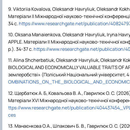
Viktoriia Kovalova, Oleksandr Havryliuk, Oleksandr
Матеріали ІІ Міжнародної науково-технічної конференції
34 с.
https://www.researchgate.net/publication/4
Oksana Manaienkova, Oleksandr Havryliuk, Iryna Hav
APPLE. Матеріали ІІ Міжнародної науково-технічної кон
р.). 34-37 с.
https://www.researchgate.net/publicat
Alina Shcherbatiuk, Oleksandr Havryliuk, Oleksandr 
BIOLOGICAL AND ECONOMICALLY VALUABLE TRAITS OF APPLE
землеробстві» (Поліський Національний університет, 4 
OMBINATIONS_ON_THE_BIOLOGICAL_AND_ECONOMICA
Щербатюк А. Б, Ковальова В. А., Гаврилюк О. С.
Матеріали ХVІ Міжнародної науково-технічної конферен
ttps://www.researchgate.net/publication/4044374
ces
Манаєнкова О.А., Шпакович Б. В., Гаврилюк О. С. 