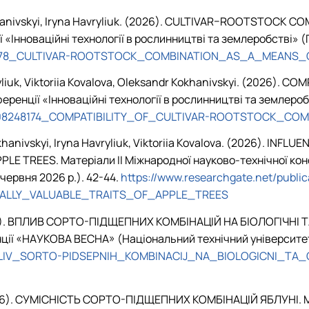
 Kokhanivskyi, Iryna Havryliuk. (2026). CULTIVAR–ROOTSTOC
 «Інноваційні технології в рослинництві та землеробстві» (
08247978_CULTIVAR-ROOTSTOCK_COMBINATION_AS_A_MEANS
ryliuk, Viktoriia Kovalova, Oleksandr Kokhanivskyi. (2026)
ференції «Інноваційні технології в рослинництві та землеро
ion/408248174_COMPATIBILITY_OF_CULTIVAR-ROOTSTOCK_CO
Kokhanivskyi, Iryna Havryliuk, Viktoriia Kovalova. (2026).
 TREES. Матеріали ІІ Міжнародної науково-технічної конфе
червня 2026 р.). 42-44
.
https://www.researchgate.net/pu
LLY_VALUABLE_TRAITS_OF_APPLE_TREES
 (2026). ВПЛИВ СОРТО-ПІДЩЕПНИХ КОМБІНАЦІЙ НА БІОЛОГІЧ
ції «НАУКОВА ВЕСНА» (Національний технічний університет «
54_VPLIV_SORTO-PIDSEPNIH_KOMBINACIJ_NA_BIOLOGICNI_T
(2026). СУМІСНІСТЬ СОРТО-ПІДЩЕПНИХ КОМБІНАЦІЙ ЯБЛУНІ. М