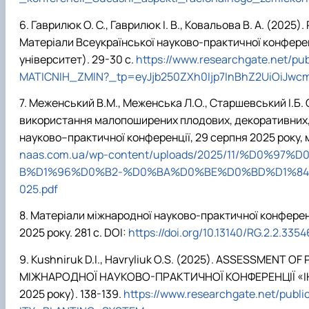
Гаврилюк О. С., Гаврилюк І. В., Ковальова В.
А.
(2025)
Матеріали Всеукраїнської науково-практичної конферен
університет). 29-30 с.
https://www.researchgate.net
MATICNIH_ZMIN?_tp=eyJjb250ZXh0Ijp7InBhZ2UiOiJwcm
Меженський В.М., Меженська Л.О., Старшевський І.Б. 
використання малопоширених плодових, декоративних, ар
науково–практичної конференції, 29 серпня 2025 року, 
naas.com.ua/wp-content/uploads/2025/11/%D
B%D1%96%D0%B2-%D0%BA%D0%BE%D0%BD%D1%84
025.pdf
Матеріали міжнародної науково-практичної конференц
2025 року. 281 с. DOI:
https://doi.org/10.13140/RG.2.2.335
Kushniruk D.I., Havryliuk O.S. (2025). ASSESSMEN
МІЖНАРОДНОЇ НАУКОВО-ПРАКТИЧНОЇ КОНФЕРЕНЦІЇ «ІН
2025 року). 138-139.
https://www.researchgate.net/