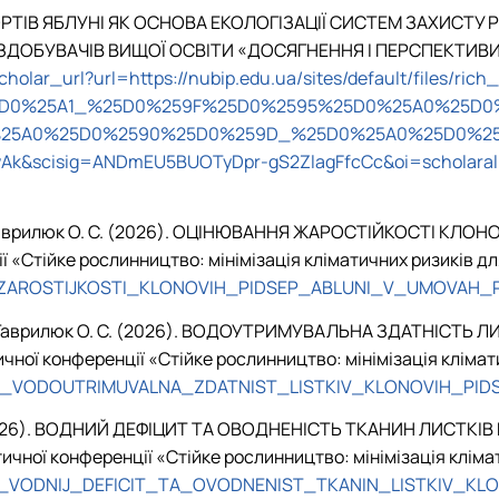
ТЬ СОРТІВ ЯБЛУНІ ЯК ОСНОВА ЕКОЛОГІЗАЦІЇ СИСТЕМ ЗАХИС
ОБУВАЧІВ ВИЩОЇ ОСВІТИ «ДОСЯГНЕННЯ І ПЕРСПЕКТИВИ В 
a/scholar_url?url=https://nubip.edu.ua/sites/default/fi
D0%25A1_%25D0%259F%25D0%2595%25D0%25A0%25D0
5A0%25D0%2590%25D0%259D_%25D0%25A0%25D0%259E
Ak&scisig=ANDmEU5BUOTyDpr-gS2ZlagFfcCc&oi=scholaral
 А., Гаврилюк О. С. (2026). ОЦІНЮВАННЯ ЖАРОСТІЙКОСТІ 
ї «Стійке рослинництво
:
мінімізація кліматичних ризиків дл
NA_ZAROSTIJKOSTI_KLONOVIH_PIDSEP_ABLUNI_V_UMOVAH_
О. В., Гаврилюк О. С. (2026). ВОДОУТРИМУВАЛЬНА ЗДАТНІ
ної конференції «Стійке рослинництво
:
мінімізація клімат
1040092_VODOUTRIMUVALNA_ZDATNIST_LISTKIV_KLONOVIH
 С. (2026). ВОДНИЙ ДЕФІЦИТ ТА ОВОДНЕНІСТЬ ТКАНИН ЛИСТ
чної конференції «Стійке рослинництво
:
мінімізація кліма
040627_VODNIJ_DEFICIT_TA_OVODNENIST_TKANIN_LISTKIV_