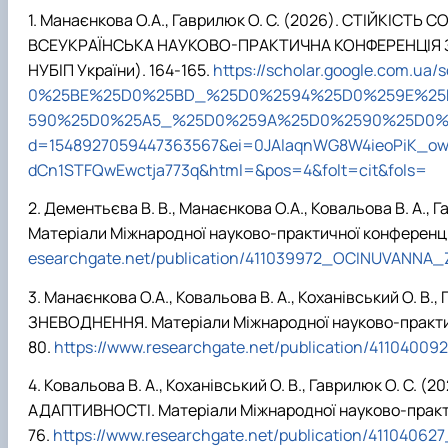
Манаєнкова О.А., Гаврилюк О. С. (2026). СТІЙКІС
ВСЕУКРАЇНСЬКА НАУКОВО-ПРАКТИЧНА КОНФЕРЕНЦІЯ ЗД
НУБІП України). 16
4
-16
5
.
https://scholar.google.com.u
0%25BE%25D0%25BD_%25D0%2594%25D0%259E%25
590%25D0%25A5_%25D0%259A%25D0%2590%25D0%2
d=1548927059447363567&ei=0JAlaqnWG8W4ieoPiK_ow
dCn1STFQwEwctja773q&html=&pos=4&folt=cit&fols=
Дементьєва В. В., Манаєнкова О.А., Ковальова В.
Матеріали Міжнародної науково-практичної конференці
esearchgate.net/publication/411039972_OCINUVAN
Манаєнкова О.А., Ковальова В. А., Коханівський 
ЗНЕВОДНЕННЯ. Матеріали Міжнародної науково-практич
80.
https://www.researchgate.net/publication/41
Ковальова В. А., Коханівський О. В., Гаврилюк О.
АДАПТИВНОСТІ. Матеріали Міжнародної науково-практи
76.
https://www.researchgate.net/publication/411