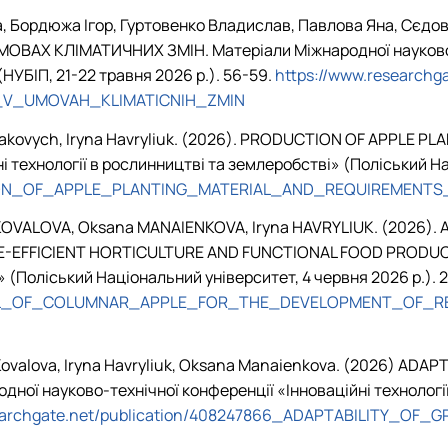
а, Бордюжа Ігор, Гуртовенко Владислав, Павлова Яна, Сє
Х КЛІМАТИЧНИХ ЗМІН. Матеріали Міжнародної науково-п
(НУБІП, 21-22 травня 2026 р.). 56-59.
https://www.research
_V_UMOVAH_KLIMATICNIH_ZMIN
akovych
,
Iryna Havryliuk
. (2026). PRODUCTION OF APPLE PLA
 технології в рослинництві та землеробстві» (Поліський Нац
CTION_OF_APPLE_PLANTING_MATERIAL_AND_REQUIREMENTS
a KOVALOVA, Oksana MANAIENKOVA, Iryna HAVRYLIUK. (2026
FFICIENT HORTICULTURE AND FUNCTIONAL FOOD PRODUCTION
» (Поліський Національний університет, 4 червня 2026 р.)
.
2
L_OF_COLUMNAR_APPLE_FOR_THE_DEVELOPMENT_OF_RE
ovalova, Iryna Havryliuk,
Oksana Manaienkova. (2026)
ADAPTA
родної науково-технічної конференції «Інноваційні техноло
searchgate.net/publication/408247866_ADAPTABILITY