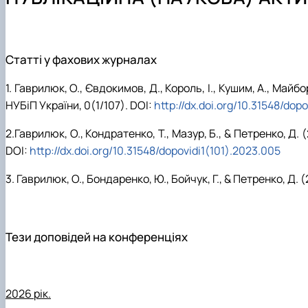
Робочі програми дисциплін
Моє життя – в моїх сортах: до 100-річчя Петра Шере
Випускникам шкіл
Електронні навчальні ресурси
Науково-практична конференція «Симиренківські чита
Магістратура
Гостьові лекції
Наукова робота (Основні публікації)
Всеукраїнські олімпіади
Проєкт молодих вчених - Формування стійких систе
Підготовчі курси до складання НМТ в НУБіП України
Статті у фахових журналах
1. Гаврилюк, O., Євдокимов, Д., Король, І., Кушим, A., Майб
НУБіП України, 0(1/107). DOI:
http://dx.doi.org/10.31548/dopo
2.Гаврилюк, О., Кондратенко, T., Мазур, Б., & Петренко, Д.
DOI:
http://dx.doi.org/10.31548/dopovidi1(101).2023.005
3. Гаврилюк, O., Бондаренко, Ю., Бойчук, Г., & Петренко, Д
Тези доповідей на конференціях
2026 рік.