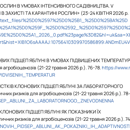
ТУ РОСЛИН В УМОВАХ ІНТЕНСИВНОГО САДІВНИЦТВА. V
ЗАХИСТІ ТА КАРАНТИНІ РОСЛИН» (23-24 КВІТНЯ 2026 р.
les/rich_text_files/%25D0%2597%25D0%25B1_%25D0%25BA%25D
%25A1%25D0%259F_%25D0%2592_%25D0%2597%25D0%
%25D0%25A1_2026_0.pdf%23page%3D82&hl=uk&sa=X
rt&hist=XIB1O6sAAAAJ:10756410309970586899:ANDmEU4V
КЛОНОВИХ ПІДЩЕП ЯБЛУНІ В УМОВАХ ПІДВИЩЕНИХ ТЕМПЕРАТУР
я агробіоценозів (21-22 травня 2026 р.). 76-78.
https://www.
PIDVISENIH_TEMPERATUR
СТЬ ЛИСТКІВ КЛОНОВИХ ПІДЩЕП ЯБЛУНІ ЗА ЛАБОРАТОРНОГО
ичних ризиків для агробіоценозів (21-22 травня 2026 р.)
. 78
_PIDSEP_ABLUNI_ZA_LABORATORNOGO_ZNEVODNENNA
КІВ КЛОНОВИХ ПІДЩЕП ЯБЛУНІ ЯК ПОКАЗНИКИ ЇХ
тичних ризиків для агробіоценозів (21-22 травня 2026 р.). 74
KLONOVIH_PIDSEP_ABLUNI_AK_POKAZNIKI_IH_ADAPTIVNOST