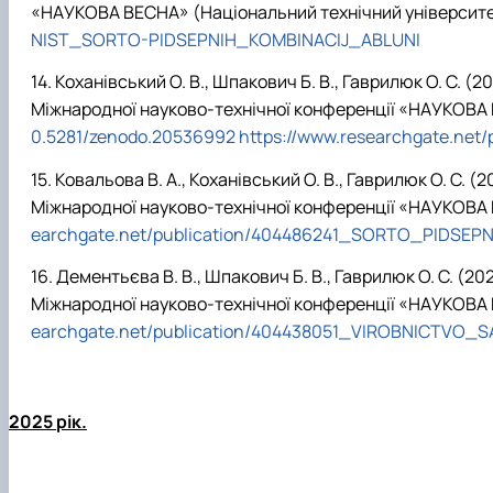
«НАУКОВА ВЕСНА» (Національний технічний університет «
NIST_SORTO-PIDSEPNIH_KOMBINACIJ_ABLUNI
Коханівський О. В., Шпакович Б. В., Гаврилюк О. 
Міжнародної науково-технічної конференції «НАУКОВА В
0.5281/zenodo.20536992
https://www.researchgate.n
Ковальова В. А., Коханівський О. В., Гаврилюк О. С
Міжнародної науково-технічної конференції «НАУКОВА В
earchgate.net/publication/404486241_SORTO_PIDSE
Дементьєва В. В., Шпакович Б. В., Гаврилюк О. С.
Міжнародної науково-технічної конференції «НАУКОВА В
earchgate.net/publication/404438051_VIROBNICT
2025 рік.