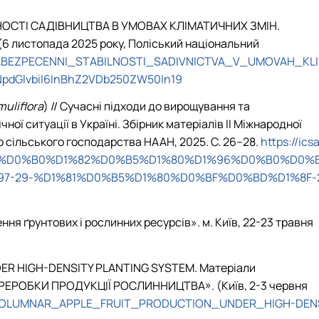
НОСТІ САДІВНИЦТВА В УМОВАХ КЛІМАТИЧНИХ ЗМІН.
(6 листопада 2025 року, Поліський національний
_ZABEZPECENNI_STABILNOSTI_SADIVNICTVA_V_UMOVAH_KLI
NpdGlvbiI6InBhZ2VDb250ZW50In19
uliflora
) // Сучасні підходи до вирощування та
 ситуації в Україні. Збірник матеріалів ІІ Міжнародної
о сільського господарства НААН, 2025. С. 26–28.
https://ics
0%BC%D0%B0%D1%82%D0%B5%D1%80%D1%96%D0%B0%D0%
-29-%D1%81%D0%B5%D1%80%D0%BF%D0%BD%D1%8F-
я ґрунтових і рослинних ресурсів». м. Київ, 22-23 травня
NDER HIGH-DENSITY PLANTING SYSTEM. Матеріали
ЕРОБКИ ПРОДУКЦІЇ РОСЛИННИЦТВА». (Київ, 2-3 червня
_OF_COLUMNAR_APPLE_FRUIT_PRODUCTION_UNDER_HIGH-DEN