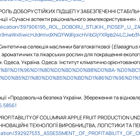
. РОЛЬ ДОБОРУ СТІЙКИХ ПІДЩЕП У ЗАБЕЗПЕЧЕННІ СТАБІЛЬ
ції «Сучасні аспекти раціонального землекористування». 
/publication/397906195_ROL_DOBORU_STIJKIH_PIDSEP_U
9maWxlIiwicHJldmlvdXNQYWdlIjoicHVibGljYXRpb24iLCJwb3
Синтетична селекція маслинки багатоквіткової (
Elaeagnus m
оматичних та лікарських рослин для покращення екологічної
м. Одеса, Україна. Одеса: Інститут кліматично орієнтованог
0%97%D0%B1%D1%96%D1%80%D0%BD%D0%B8%D0%BA-%D
%D0%B5%D1%80%D0%B5%D0%BD%D1%86%D1%96%D1%97
ії «Продовольча безпека України. Збереження та відновленн
46.58561
T OF PROFITABILITY OF COLUMNAR APPLE FRUIT PRODUCTION U
НОВАЦІЙНІ ТЕХНОЛОГІЇ ВИРОБНИЦТВА, ЛОГІСТИКИ ТА ПЕР
publication/392927533_ASSESSMENT_OF_PROFITABILITY