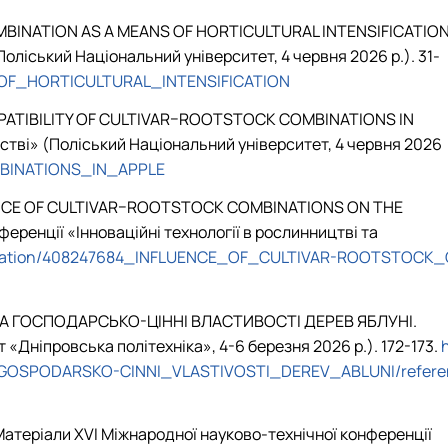
K COMBINATION AS A MEANS OF HORTICULTURAL INTENSIFICATION
Поліський Національний університет, 4 червня 2026 р.). 31-
_OF_HORTICULTURAL_INTENSIFICATION
. COMPATIBILITY OF CULTIVAR–ROOTSTOCK COMBINATIONS IN
бстві» (Поліський Національний університет, 4 червня 2026
MBINATIONS_IN_APPLE
 INFLUENCE OF CULTIVAR–ROOTSTOCK COMBINATIONS ON THE
ренції «Інноваційні технології в рослинництві та
blication/408247684_INFLUENCE_OF_CULTIVAR-ROOTSTOCK_
НІ ТА ГОСПОДАРСЬКО-ЦІННІ ВЛАСТИВОСТІ ДЕРЕВ ЯБЛУНІ.
Дніпровська політехніка», 4-6 березня 2026 р.). 172-173.
A_GOSPODARSKO-CINNI_VLASTIVOSTI_DEREV_ABLUNI/refere
атеріали ХVІ Міжнародної науково-технічної конференції