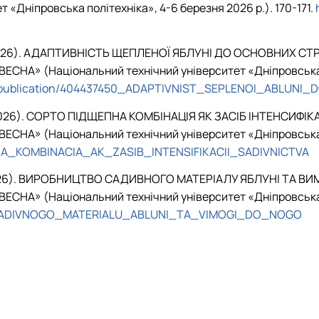
Дніпровська політехніка», 4-6 березня 2026 р.). 170-171.
С. (2026). АДАПТИВНІСТЬ ЩЕПЛЕНОЇ ЯБЛУНІ ДО ОСНОВНИХ СТ
ЕСНА» (Національний технічний університет «Дніпровська п
et/publication/404437450_ADAPTIVNIST_SEPLENOI_ABLUN
. (2026). СОРТО ПІДЩЕПНА КОМБІНАЦІЯ ЯК ЗАСІБ ІНТЕНСИФІКА
ЕСНА» (Національний технічний університет «Дніпровська п
PNA_KOMBINACIA_AK_ZASIB_INTENSIFIKACII_SADIVNICTVA
 (2026). ВИРОБНИЦТВО САДИВНОГО МАТЕРІАЛУ ЯБЛУНІ ТА ВИМО
ЕСНА» (Національний технічний університет «Дніпровська п
VO_SADIVNOGO_MATERIALU_ABLUNI_TA_VIMOGI_DO_NOGO