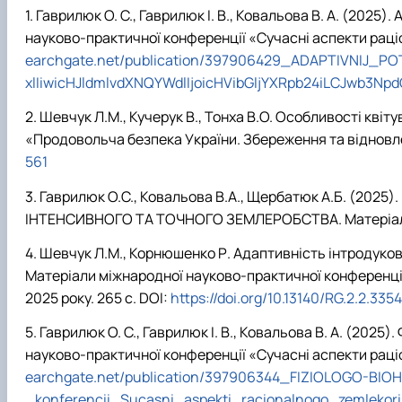
Гаврилюк О. С., Гаврилюк І. В., Ковальова В.
А.
(2025).
науково-практичної конференції «Сучасні аспекти раці
earchgate.net/publication/397906429_ADAPTIVNIJ
xlIiwicHJldmlvdXNQYWdlIjoicHVibGljYXRpb24iLCJwb3Np
Шевчук Л.М., Кучерук В., Тонха В.О. Особливості кві
«Продовольча безпека України. Збереження та відновленн
561
Гаврилюк О.С., Ковальова В.А., Щербатюк А.Б. 
ІНТЕНСИВНОГО ТА ТОЧНОГО ЗЕМЛЕРОБСТВА. Матеріали 
Шевчук Л.М., Корнюшенко Р. Адаптивність інтродуков
Матеріали міжнародної науково-практичної конференції
2025 року. 265 с. DOI:
https://doi.org/10.13140/RG.2.2.335
Гаврилюк О. С., Гаврилюк І. В., Ковальова В.
А.
(2025).
науково-практичної конференції «Сучасні аспекти раці
earchgate.net/publication/397906344_FIZIOLOGO-BIO
_konferencii_Sucasni_aspekti_racionalnogo_zemleko