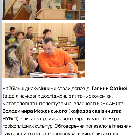
Найбільш дискусійними стали доповіді
Галини Сатіної
(
відділ наукових досліджень з питань економіки,
методології та інтелектуальної власності
ІС НААН
)
та
Володимира Меженського
(
кафедра садівництва
НУБіП
)
з питань промислового вирощування в Україні
горіхоплідних культур. Обговорення показало: вітчизняні
науковці мають що запропонувати виробникам цієї