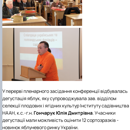
У перерві пленарного засідання конференції відбувалась
дегустація яблук, яку супроводжувала
зав. відділом
селекції плодових і ягідних культур Інституту садівництва
НААН, к.с.-г.н.
Гончарук Юлія Дмитрівна
.
Учасники
дегустації мали можливість оцінити 12 сортозразків -
новинок яблуневого ринку України.