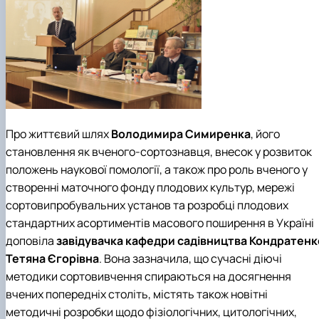
Про життєвий шлях
Володимира Симиренка
, його
становлення як вченого-сортознавця, внесок у розвиток
положень наукової помології, а також про роль вченого у
створенні маточного фонду плодових культур, мережі
сортовипробувальних установ та розробці плодових
стандартних асортиментів масового поширення в Україні
доповіла
завідувачка кафедри
садівництва
Кондратенк
Тетяна Єгорівна
.
Вона зазначила, що сучасні діючі
методики сортовивчення спираються на досягнення
вчених попередніх століть, містять також новітні
методичні розробки щодо фізіологічних, цитологічних,