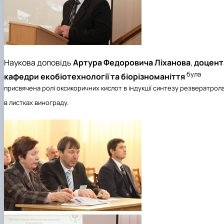
Наукова доповідь
Артура Федоровича Ліханова
,
доцент
була
кафедри екобіотехнології та біорізноманіття
присвячена ролі оксикоричних кислот в індукції синтезу резвератрол
в листках винограду.