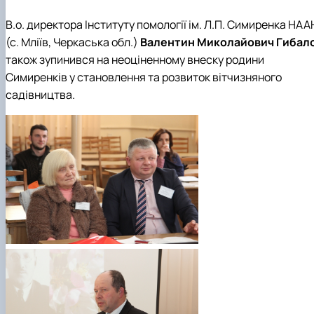
В.о. директора Інституту помології ім. Л.П. Симиренка НАА
(с. Мліїв, Черкаська обл.)
Валентин Миколайович Гибал
також зупинився на неоціненному внеску родини
Симиренків у становлення та розвиток вітчизняного
садівництва.