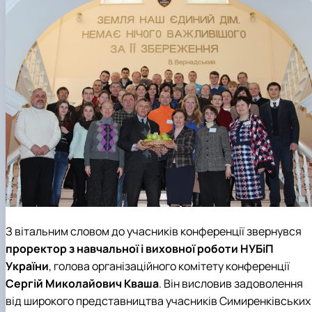
Нагородження гуртка
Захист дипломних робіт магістрів-
гуртківців
Участь гуртківців у І турі Всеукраїнського
конкурсу студентських наукових робіт…
Участь гуртківців у всеукраїнських та
міжнародних наукових заходах
Публікаційна (наукова) активність
гуртківців
Стратегія розвитку студентського науковог
гуртка
Інстаграм сторінка гуртка
Стара сторінка гуртка
Керівники гуртка
З вітальним словом до учасників конференції звернувся
проректор з навчальної і виховної роботи НУБіП
України
,
голова організаційного комітету конференції
Сергій Миколайович Кваша
.
Він висловив задоволення
від широкого представництва учасників Симиренківських