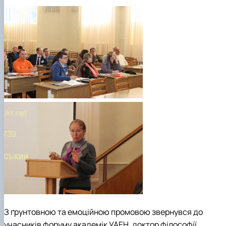
З ґрунтовною та емоційною промовою звернувся до
учасників форуму академік УАЕН, доктор філософії,