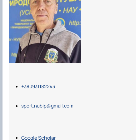
Вибіркові дисципліни
Практична підготовка
Гостьові лекції
Атестація здобувачів
Результати анкетування
Додаткова (супровідна) інформація
Акредитація
Договори про співпрацю
+380931182243
sport.nubip@gmail.com
Google Scholar