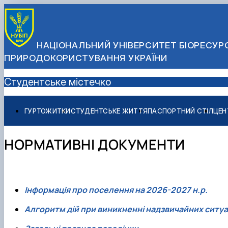
НАЦІОНАЛЬНИЙ УНІВЕРСИТЕТ БІОРЕСУРС
ПРИРОДОКОРИСТУВАННЯ УКРАЇНИ
Студентське містечко
ГУРТОЖИТКИ
СТУДЕНТСЬКЕ ЖИТТЯ
ПАСПОРТНИЙ СТІЛ
ЦЕН
Прокат холодильників
Пральня самообслуговування
НОРМАТИВНІ ДОКУМЕНТИ
Аквабокс з очищення води
Інформація про поселення на 2026-2027 н.р.
Алгоритм дій при виникненні надзвичайних ситуа