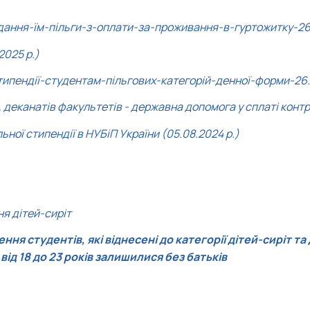
ання-їм-пільги-з-оплати-за-проживання-в-гуртожитку-26.1
2025 р.)
пендії-студентам-пільгових-категорій-денної-форми-26.11
І, деканатів факультетів - державна допомога у сплаті конт
ної стипендії в НУБіП України (05.08.2024 р.)
ня дітей-сиріт
 студентів, які віднесені до категорії дітей-сиріт та д
і від 18 до 23 років залишилися без батьків