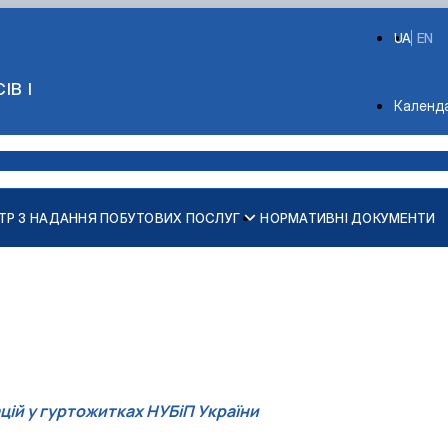
UA
EN
ІВ І
Depart
Календ
ТР З НАДАННЯ ПОБУТОВИХ ПОСЛУГ
НОРМАТИВНІ ДОКУМЕНТИ
цій у гуртожитках НУБіП України