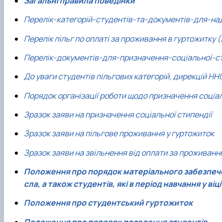
Загальні правила поведінки
Перелік-категорій-студентів-та-документів-для-над
Перелік пільг по оплаті за проживання в гуртожитку (
Перелік-документів-для-призначення-соціальної-сти
До уваги студентів пільгових категорій, дирекцій НН
Порядок організації роботи щодо призначення соціаль
Зразок заяви на призначення соціальної стипендії
Зразок заяви на пільгове проживання у гуртожиток
Зразок заяви на звільнення від оплати за проживанн
Положення про порядок матеріального забезпечення
сла, а також студентів, які в період навчання у віц
Положення про студентський гуртожиток
Положення про порядок поселення студентів