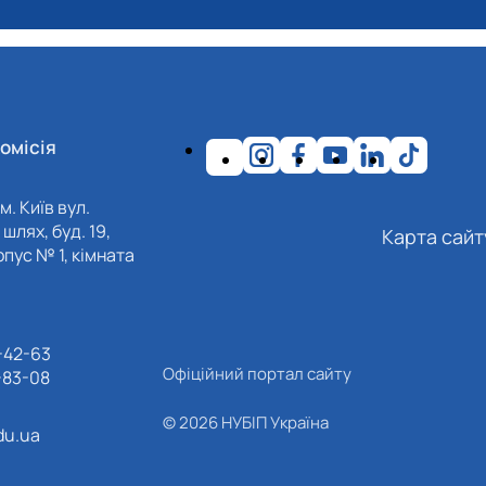
омісія
м. Київ вул.
шлях, буд. 19,
Карта сайт
пус № 1, кімната
-42-63
Офіційний портал сайту
-83-08
© 2026 НУБІП Україна
du.ua