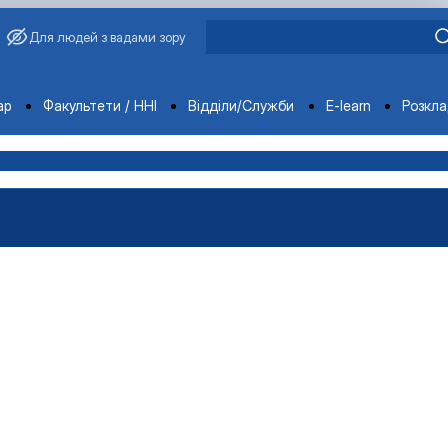
Для людей з вадами зору
ments
ар
Факультети / ННІ
Відділи/Служби
E-learn
Розкл