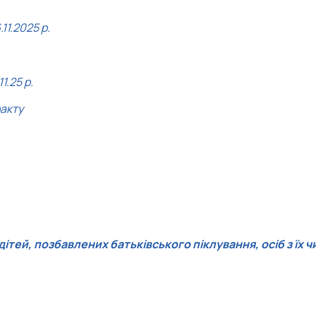
1.2025 р.
.25 р.
ракту
ітей, позбавлених батьківського піклування, осіб з їх ч