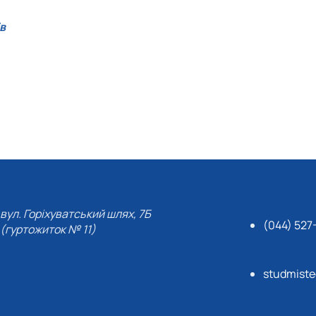
в
вул. Горіхуватський шлях, 7Б
(044) 527
(гуртожиток № 11)
studmist