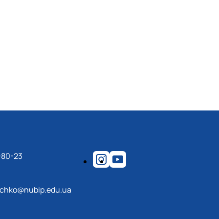
-80-23
echko@nubip.edu.ua