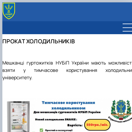
ГУРТОЖИТКИ
СТУДЕНТСЬКЕ ЖИТТЯ
ПРОКАТ ХОЛОДИЛЬНИКІВ
ПАСПОРТНИЙ СТІЛ
ЦЕНТР З НАДАННЯ ПОБУТОВИХ ПОСЛУГ
Прокат холодильників
НОРМАТИВНІ ДОКУМЕНТИ
Пральня самообслуговування
Мешканці гуртожитків НУБіП України мають можливіст
Аквабокс з очищення води
взяти у тимчасове користування холодильни
університету.