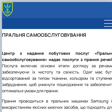
ГУРТОЖИТКИ
СТУДЕНТСЬКЕ ЖИТТЯ
ПРАЛЬНЯ САМООБСЛУГОВУВАННЯ
ПАСПОРТНИЙ СТІЛ
ЦЕНТР З НАДАННЯ ПОБУТОВИХ ПОСЛУГ
Прокат холодильників
НОРМАТИВНІ ДОКУМЕНТИ
Пральня самообслуговування
Центр з надання побутових послуг «Пральн
Аквабокс з очищення води
самообслуговування» надає послуги з прання речей
Послуга включає основні етапи догляду за речами
забезпечуючи їх чистоту та свіжість. Одяг має бут
відсортований за типом тканини, кольором та ступене
забруднення, щоб уникнути пошкодження та забезпечит
оптимальні умови для прання.
Прання проводиться в пральних машинах Samsung і
використанням якісних миючих засобів, що підходять дл