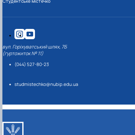
Студентське містечко
вул. Горіхуватський шлях, 7Б
(гуртожиток № 11)
(044) 527-80-23
studmistechko@nubip.edu.ua