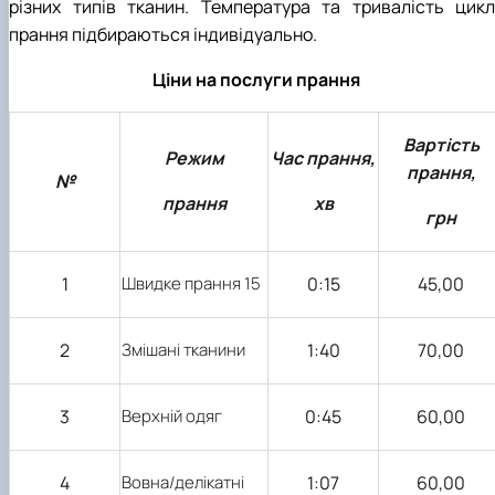
різних типів тканин. Температура та тривалість цикл
прання підбираються індивідуально.
Ціни на послуги прання
Вартість
Режим
Час прання,
прання,
№
прання
хв
грн
1
Швидке прання 15
0:15
45,00
2
Змішані тканини
1:40
70,00
3
Верхній одяг
0:45
60,00
4
Вовна/делікатні
1:07
60,00