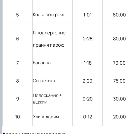
5
Кольорові речі
1:01
60,00
Гіпоалергенне
6
2:28
80,00
прання парою
7
Бавовна
1:18
70,00
8
Синтетика
2:20
75,00
Полоскання +
9
0:20
30,00
віджим
10
Злив/віджим
0:12
20,00