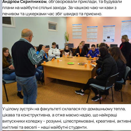
Андрієм Скрипником
, обговорювали приклади, та будували
плани на майбутні спільні заходи. За чашкою чаю чи кави з
печивом та цукерками час збіг швидко та приємно.
У цілому зустріч на факультеті склалася по-домашньому тепла,
цікава та конструктивна, а отже маємо надію, що найкращі
випускники коледжу – розумні, цілеспрямовані, креативні, активні
кмітливі та веселі – наші майбутні студенти.