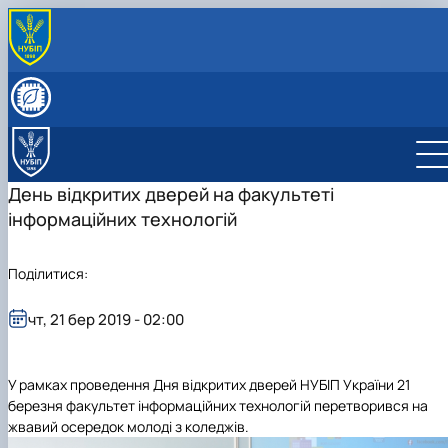
ПРО КАФЕДРУ
Історія кафедри
СКЛАД КАФЕДРИ
Видатні випускники
Співробітники кафедри
ОСВІТНЯ ДІЯЛЬНІСТЬ
«Хто є хто» з кібернетиків в НУБіП України
Робочі програми
НАУКОВА ДІЯЛЬНІСТЬ
Освітні програми
Гурток Кібертонус
МІЖНАРОДНА ДІЯЛЬНІСТЬ
День відкритих дверей на факультеті
Освітні програми
Аспірантура
НАШІ ОСВІТНІ ПРОГРАМИ
інформаційних технологій
Обговорення освітніх програм
Наукова робота студентів
Освітня програма "Економічна кібернетика"
АБІТУРІЄНТУ
Освітня програма "Цифрова економіка"
Абітурієнту
Інформативний гайд освітніми програмами
Поділитися:
кафедри
чт, 21 бер 2019 - 02:00
У рамках проведення Дня відкритих дверей НУБІП України 21
березня факультет інформаційних технологій перетворився на
жвавий осередок молоді з коледжів.