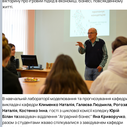
вікторину про ігровий підхід в економіці, бізнесі, повсякденному
житті.
В навчальній лабораторії моделювання та прогнозування кафедр
викладачі кафедри
Клименко Наталія, Галаєва Людмила, Рогоз
Наталія, Костенко Інна
, гості з циклової комісії коледжу
Юрій
Білан та
завідувач відділення "Аграрний бізнес"
Яна Криворучко
,
разом з студентами жваво спілкувалися з завідувачем кафедри