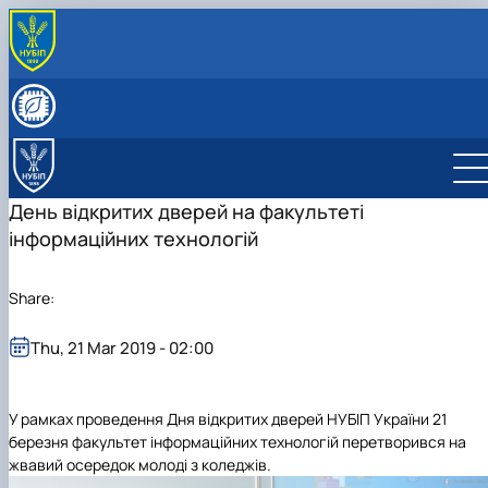
ПРО КАФЕДРУ
Історія кафедри
СКЛАД КАФЕДРИ
Видатні випускники
Співробітники кафедри
ОСВІТНЯ ДІЯЛЬНІСТЬ
«Хто є хто» з кібернетиків в НУБіП України
Робочі програми
НАУКОВА ДІЯЛЬНІСТЬ
Освітні програми
Гурток Кібертонус
МІЖНАРОДНА ДІЯЛЬНІСТЬ
День відкритих дверей на факультеті
Освітні програми
Аспірантура
НАШІ ОСВІТНІ ПРОГРАМИ
інформаційних технологій
Обговорення освітніх програм
Наукова робота студентів
Освітня програма "Економічна кібернетика"
АБІТУРІЄНТУ
Освітня програма "Цифрова економіка"
Абітурієнту
Інформативний гайд освітніми програмами
Share:
кафедри
Thu, 21 Mar 2019 - 02:00
У рамках проведення Дня відкритих дверей НУБІП України 21
березня факультет інформаційних технологій перетворився на
жвавий осередок молоді з коледжів.