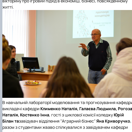
вікторину про ігровий підхід в економіці, бізнесі, повсякденному
житті.
В навчальній лабораторії моделювання та прогнозування кафедр
викладачі кафедри
Клименко Наталія, Галаєва Людмила, Рогоз
Наталія, Костенко Інна
, гості з циклової комісії коледжу
Юрій
Білан та
завідувач відділення "Аграрний бізнес"
Яна Криворучко
,
разом з студентами жваво спілкувалися з завідувачем кафедри