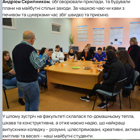
Андрієм Скрипником
, обговорювали приклади, та будували
плани на майбутні спільні заходи. За чашкою чаю чи кави з
печивом та цукерками час збіг швидко та приємно.
У цілому зустріч на факультеті склалася по-домашньому тепла,
цікава та конструктивна, а отже маємо надію, що найкращі
випускники коледжу – розумні, цілеспрямовані, креативні, активні
кмітливі та веселі – наші майбутні студенти.