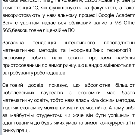
компетенцій 1С, які функціонують на факультеті, а тако
використовують у навчальному процесі Google Academy
Всім студентам надається обліковий запис в MS Offic
365,безкоштовне ліцензійне ПО.
Загальна тенденція інтенсивного впровадженн
математичних методів та інформаційних технологій 
економіку робить наші освітні програми найбіль
пристосованими до вимог ринку, що швидко змінюються т
затребувані у роботодавців.
Світовий досвід показує, що абсолютна більшіст
нобелевських лауреатів з економіки має базов
математичну освіту, тобто навчалась кількісним методам
тоді як економіку можна вивчати самостійно. А тому вибі
за майбутнім студентом: чи хоче він бути успішним т
адаптованим до будь-яких умов та вимог конкуруренції н
ринку праці.