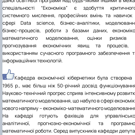
даної освітньої програми над будь-якими іншими в межа
спеціальності “Економіка” є здобуття критичного
системного мислення, професійних вмінь та навичок 
сфері Data science, бізнес-аналітики, моделюванн
бізнес-процесів, роботи з базами даних, економіко
математичного моделювання, оцінки ризиків 
прогнозування економічних явищ та процесів, 
використанням сучасного програмного забезпечення т
інформаційних технологій.
Кафедра економічної кібернетики була створена 
1965 р., має більш ніж 50-річний досвід функціонування
Науково-технічний прогрес сприяв інтенсивному розвитк
математичного моделювання, що набуло в сфері економік
нового напряму – економіко-математичного моделювання
На кафедрі готують фахівців для управлінсько
аналітичної, прогнозно-економічної та програмно
математичної роботи. Серед випускників кафедри депута