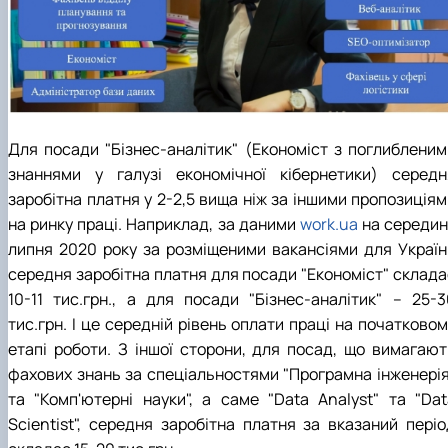
Для посади "Бізнес-аналітик" (Економіст з поглибленим
знаннями у галузі економічної кібернетики) середн
заробітна платня у 2-2,5 вища ніж за іншими пропозиціям
на ринку праці. Наприклад, за даними
work.ua
на середин
липня 2020 року за розміщеними вакансіями для Україн
середня заробітна платня для посади "Економіст" склада
10-11 тис.грн., а для посади "Бізнес-аналітик" – 25-3
тис.грн. І це середній рівень оплати праці на початково
етапі роботи. З іншої сторони, для посад, що вимагают
фахових знань за спеціальностями "Програмна інженерія
та "Комп'ютерні науки", а саме "Data Analyst" та "Dat
Scientist", середня заробітна платня за вказаний періо