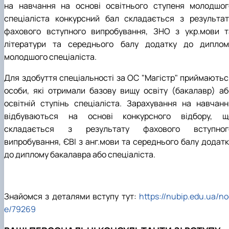
на навчання на основі освітнього ступеня молодшог
спеціаліста конкурсний бал складається з результат
фахового вступного випробування, ЗНО з укр.мови т
літератури та середнього балу додатку до диплом
молодшого спеціаліста.
Для здобуття спеціальності за ОС "Магістр" приймаютьс
особи, які отримали базову вищу освіту (бакалавр) аб
освітній ступінь спеціаліста. Зарахування на навчанн
відбуваються на основі конкурсного відбору, щ
складається з результату фахового вступног
випробування, ЄВІ з анг.мови та середнього балу додатк
до диплому бакалавра або спеціаліста.
Знайомся з деталями вступу тут:
https://nubip.edu.ua/n
e/79269