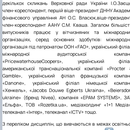
декількох скликань Верховної ради України І.О.Заєць
член-кореспондент, першій віце-президент ДННУ Академі
фінансового управління АН О.С. Власюк,віце-президент
член-кореспондент ААНУ С.М. Кваша. Загалом більшіст
випускників працює у вітчизняних та міжнародни
організаціях, серед основних здобутків: міжнародн
організація під патронатом ООН «FAO», український філіа
міжнародної аудиторської компані
«PricewaterhouseCoopers», український філіа
американської транснаціональної компанії «Procter 
Gamble», український філіал французької компані
«Danone», український філіал німецької компані
«Хенкель», «Jacobs Douwe Egberts Ukraina», «Beiersdor
ukraine» (бренд Nivea), компанія «EPAM SYSTEMS», ЗА
«Ельфа», ТОВ «Rozetka.ua», медіахолдинг «1+1 Медіа»
телеканал «Інтер», телеканал «ICTV» тощо.
З переліком дисциплін, що вивчаються в межах освітньо