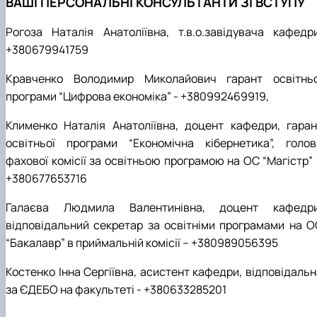
ВАШІ ПЕРСОНАЛЬНІ КОНСУЛЬТАНТИ ЗІ ВСТУПУ
Рогоза Наталія Анатоліївна, т.в.о.завідувача кафедри
+380679941759
Кравченко Володимир Миколайович гарант освітньо
програми “Цифрова економіка” - +380992469919,
Клименко Наталія Анатоліївна, доцент кафедри, гаран
освітньої програми “Економічна кібернетика”, голов
фахової комісії за освітньою програмою на ОС “Магістр” 
+380677653716
Галаєва Людмила Валентинівна, доцент кафедри
відповідальний секретар за освітніми програмами на О
“Бакалавр” в приймальній комісії – +380989056395
Костенко Інна Сергіївна, асистент кафедри, відповідальн
за ЄДЕБО на факультеті - +380633285201