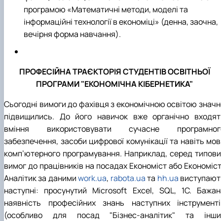
програмою «Математичні методи, моделі та
інформаційні технології в економіці» (денна, заочна,
вечірня форма навчання).
ПРОФЕСІЙНА ТРАЄКТОРІЯ СТУДЕНТІВ ОСВІТНЬОЇ
ПРОГРАМИ "ЕКОНОМІЧНА КІБЕРНЕТИКА"
Сьогодні вимоги до фахівця з економічною освітою значн
підвищились. До його навичок вже органічно входят
вміння використовувати сучасне програмног
забезпечення, засоби цифрової комунікації та навіть мов
комп’ютерного програмування. Наприклад, серед типови
вимог до працівників на посадах Економіст або Економіст
Аналітик за даними
work.ua
,
rabota.ua
та
hh.ua
виступают
наступні: просунутий Microsoft Excel, SQL, 1C. Бажан
наявність професійних знань наступних інструменті
(особливо для посад "Бізнес-аналітик" та інши