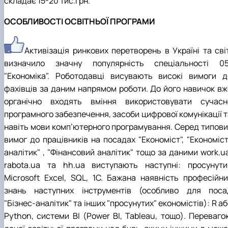
складає 15-20 тис.грн.
ОСОБЛИВОСТІ ОСВІТНЬОЇ ПРОГРАМИ
Активізація ринкових перетворень в Україні та світ
визначило значну популярність спеціальності 05
"Економіка". Роботодавці висувають високі вимоги д
фахівців за даним напрямом роботи. До його навичок вж
органічно входять вміння використовувати сучасн
програмного забезпечення, засоби цифрової комунікації т
навіть мови комп’ютерного програмування. Серед типови
вимог до працівників на посадах "Економіст", "Економіст
аналітик" , "Фінансовий аналітик" тощо за даними work.u
rabota.ua та hh.ua виступають наступні: просунути
Microsoft Excel, SQL, 1C. Бажана наявність професійни
знань наступних інструментів (особливо для поса
"Бізнес-аналітик" та інших "просунутих" економістів): R а
Python, системи BI (Power BI, Tableau, тощо). Переваго