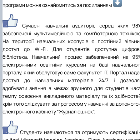
програми можна ознайомитись за посиланням
Сучасні навчальні аудиторії, серед яких 98
забезпечені мультимедійною та комп'ютерною технікою
На території навчальних корпусів є постійний вільни
доступ до Wi-Fi. Для студентів доступна цифров
бібліотека. Навчальний процес забезпечений на 95
електронними освітніми курсами на базі навчальног
порталу, який обслуговує саме факультет ІТ. Портал нада
доступ до навчальних матеріалів 24/7 і дозволя
здобувати знання в межах зручного для студентів часу
темпу освоєння викладеного матеріалу та їх здібностей
крім того слідкувати за прогресом у навчанні за допомог
електронного кабінету “Журнал оцінок”.
Студенти навчаються та отримують сертифікаці
на базі Microsoft Imagine Academy, Cisco Academy, центр