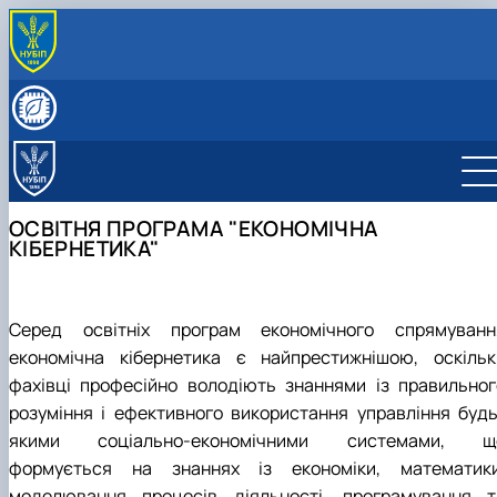
ПРО КАФЕДРУ
Історія кафедри
СКЛАД КАФЕДРИ
Видатні випускники
Співробітники кафедри
ОСВІТНЯ ДІЯЛЬНІСТЬ
«Хто є хто» з кібернетиків в НУБіП України
Робочі програми
НАУКОВА ДІЯЛЬНІСТЬ
Освітні програми
Гурток Кібертонус
МІЖНАРОДНА ДІЯЛЬНІСТЬ
ОСВІТНЯ ПРОГРАМА "ЕКОНОМІЧНА
Освітні програми
Аспірантура
НАШІ ОСВІТНІ ПРОГРАМИ
КІБЕРНЕТИКА"
Обговорення освітніх програм
Наукова робота студентів
Освітня програма "Економічна кібернетика"
АБІТУРІЄНТУ
Освітня програма "Цифрова економіка"
Абітурієнту
Інформативний гайд освітніми програмами
кафедри
Серед освітніх програм економічного спрямуванн
економічна кібернетика є найпрестижнішою, оскільк
фахівці професійно володіють знаннями із правильног
розуміння і ефективного використання управління будь
якими соціально-економічними системами, щ
формується на знаннях із економіки, математики
моделювання процесів діяльності, програмування т