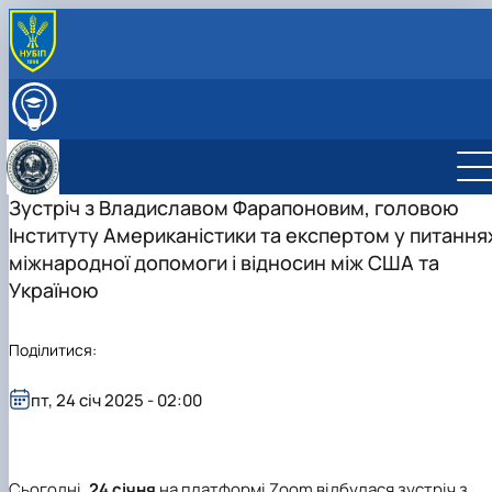
ПРО КАФЕДРУ
Історія кафедри
ВСТУПНИКУ
Стейкхолдери та наші партнери
Сьогодення кафедри
Спеціальність С3 «Міжнародні відносини» -
ОСВІТНІЙ ПРОЦЕС
Наші випускники
Літопис нашої кафедри
Стейкхолдери
бакалаврат
ОСВІТНІ ПРОГРАМИ
НАУКОВА ДІЯЛЬНІСТЬ
Міжнародна діяльність
Наші партнери
ВИПУСКНИКИ ОС Бакалавр та Магістр
Спеціальність С3 «Міжнародні відносини» -
Графік чергування НПП та розклад занять на І
Аспірантура ОНП «Історія України»,
Наукова робота
Зустріч з Владиславом Фарапоновим, головою
МІЖНАРОДНА ДІЯЛЬНІСТЬ
Матеріально-технічна база
спеціальності 291 «Міжнародні відносини»
Договори про співпрацю, меморандуми
Міжнародні проекти кафедри
магістратура
семестр 2025-2026 н.р.
спеціальність 032 «Історія та археологія»
Наукові послуги кафедри міжнародних відносин і
Наукова робота кафедри МВіСН
Міжнародні проекти кафедри
СКЛАД КАФЕДРИ
Інституту Американістики та експертом у питання
План розвитку кафедри
Запрошуємо до співпраці!
ВИПУСКНИКИ аспірантури ОНП «Історія
Міжнародні студії
Матеріально-технічна база
Спеціальність В9 «Історія та археологія» -
Робочі програми
ОПП ОС Магістр спеціальності «Міжнародн
суспільних наук
Конференції. Науково-практичні семінари.
Міжнародні студії
міжнародної допомоги і відносин між США та
України», спеціальність 032 «Історія та ар…
Популярно про маловідоме
аспірантура
Навчально-методична робота кафедри МВіСН
відносини»
Робочі програми БАКАЛАВРИ Міжнародні
Аспіранти кафедри
Круглі столи. Вебінари
Міжнародні молодіжні студії
Україною
ВИПУСКНИКИ, які загинули за незалежність
Головне про дипломатію
Як стати бакалавром за спеціальностю С3
Підвищення кваліфікації викладачів кафедри
відносини
ОПП ОС Бакалавр спеціальності «Міжнарод
Соціологічна навчально-науково-виробнича
Головне про дипломатію
України
Міжнародні молодіжні студії
«Міжнародні відносини»
Практичне навчання
відносини»
Робочі програми МАГІСТРИ Міжнародні
лабораторія
Популярно про маловідоме
Стратегії МЗС України
Як стати магістром за спеціальностю С3
Культурно-виховна робота
відносини
АКРЕДИТАЦІЯ
Наукові студентські гуртки
Стратегії МЗС України
Поділитися:
«Міжнародні відносини»
Цифрова бібліотека
Робочі програми для інших спеціальностей
«History of Ukraine. The History of Native Lan
Чому НУБіП України – твій правильний вибір?
Сторінка магістра
Вибіркові дисципліни за уподобаннями
Family History»
пт, 24 січ 2025 - 02:00
«МІЖНАРОДНІ ВІДНОСИНИ» – ЦЕ ВАШ ШАН…
Опитування
студентів
«Історія України. Історія рідного краю. Історі
Часті запитання та відповіді
Скринька довіри
Електронні навчальні курси кафедри МВіСН
родини»
Підготовчі курси до НМТ
Навчально-методичні матеріали
Дипломатія та геополітика: співвідношення 
Подготовчі курси до ЄВІ
взаємовплив
Сьогодні,
24 січня
на платформі Zoom відбулася
зустріч з