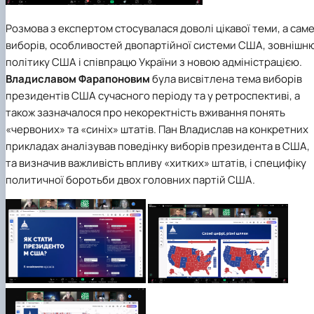
Розмова з експертом стосувалася доволі цікавої теми, а саме
виборів, особливостей двопартійної системи США, зовнішн
політику США і співпрацю України з новою адміністрацією.
Владиславом Фарапоновим
була висвітлена тема виборів
президентів США сучасного періоду та у ретроспективі, а
також зазначалося про некоректність вживання понять
«червоних» та «синіх» штатів. Пан Владислав на конкретних
прикладах аналізував поведінку виборів президента в США,
та визначив важливість впливу «хитких» штатів, і специфіку
политичної боротьби двох головних партій США.