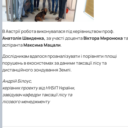
В Австрії робота виконувалася під керівництвом проф.
Анатолія Швиденка,
за участі доцента
Віктора Миронюка
т
аспіранта
Максима Мацали
.
Дослідникам вдалося проаналізувати і порівняти площі
порушень в екосистемах за даними таксації лісу та
дистанційного зондування Землі.
Андрій Білоус,
керівник проекту від НУБіП України,
завідувач кафедри таксації лісу та
лісового менеджменту