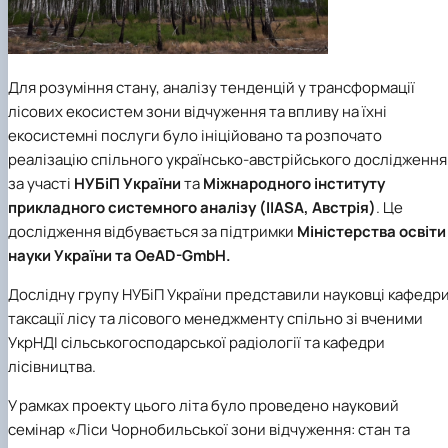
Для розуміння стану, аналізу тенденцій у трансформації
лісових екосистем зони відчуження та впливу на їхні
екосистемні послуги було ініційовано та розпочато
реалізацію спільного українсько-австрійського дослідження
за участі
НУБіП України
та
Міжнародного інституту
прикладного системного аналізу (IIASA, Австрія)
. Це
дослідження відбувається за підтримки
Міністерства освіти 
науки України та OeAD-GmbH.
Дослідну групу НУБіП України представили науковці кафедр
таксації лісу та лісового менеджменту спільно зі вченими
УкрНДІ сільськогосподарської радіології та кафедри
лісівництва.
У рамках проекту цього літа було проведено науковий
семінар «Ліси Чорнобильської зони відчуження: стан та