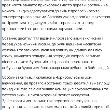
протікають занадто прискорено і часто деревні рослини не
можуть швидко адаптуватися до змін гідрологічного та
температурного режиму. За таких умов здоров’я лісів суттєв
погіршується і підвищується їхня вразливість перед
природними і антропогенними порушеннями.
Останнє десятиліття відзначилося вагомими викликами і
перед українськими лісами, де були відмічені масштабні
усихання та загибель лісів від впливу шкідливих для лісу
комах, швидкого поширення осередків хвороб, великих
лісових пожеж, буреломів і вітровалів, незаконного
добування бурштину, браконьєрських рубань та бойових дій.
Особлива ситуація склалася в Чорнобильській зоні
відчуження, де протягом останніх трьох десятиліть на площі
понад 200 тис. га лісів зійшло нанівець лісокористування та
суттєво зменшилися охорона й захист насаджень.
Здійснювати моніторинг та оперативно реагувати на
порушення в лісових екосистемах на такій великій території