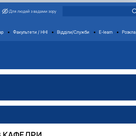
Для людей з вадами зору
ments
ар
Факультети / ННІ
Відділи/Служби
E-learn
Розкл
В КАФЕДРИ