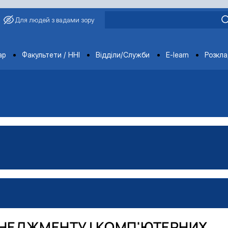
Для людей з вадами зору
ments
ар
Факультети / ННІ
Відділи/Служби
E-learn
Розкл
НЕДЖМЕНТУ І КОМП'ЮТЕРНИХ