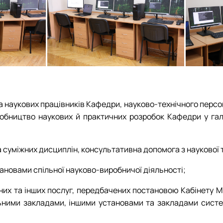
а наукових працівників Кафедри, науково-технічного персона
обництво наукових й практичних розробок Кафедри у галуз
та суміжних дисциплін, консультативна допомога з наукової 
тановами спільної науково-виробничої діяльності;
них та інших послуг, передбачених постановою Кабінету Мі
льними закладами, іншими установами та закладами систе