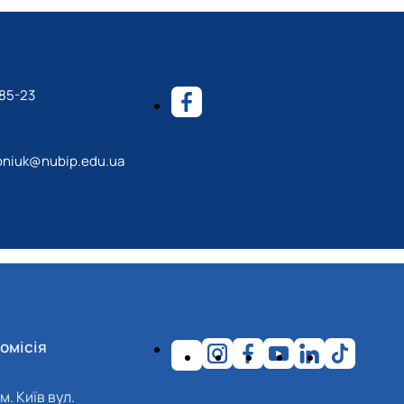
-85-23
roniuk@nubip.edu.ua
омісія
м. Київ вул.