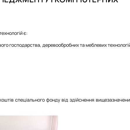
вого господарства
енеджменту і комп'ютерних тех…
ехнологій є:
ового господарства, деревообробних та меблевих технологі
коштів спеціального фонду від здійснення вищезазначени