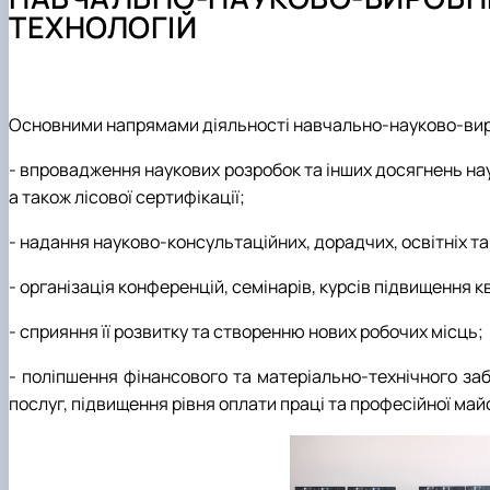
Науково-педагогічні працівники та навчально-допомі
Студентський науковий гурток «Таксатор»
Тематика випускних кваліфікаційних робіт
Наукові публікації
ТЕХНОЛОГІЙ
Навчально-методичне забезпечення
Основними напрямами діяльності навчально-науково-вироб
- впровадження наукових розробок та інших досягнень нау
а також лісової сертифікації;
- надання науково-консультаційних, дорадчих, освітніх та
- організація конференцій, семінарів, курсів підвищення кв
- сприяння її розвитку та створенню нових робочих місць;
- поліпшення фінансового та матеріально-технічного з
послуг, підвищення рівня оплати праці та професійної майс