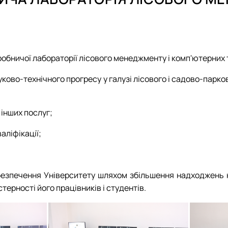
жний персонал
Навчальна лабораторія економіки та менеджменту лісо
Навчально-науково-виробнича лабораторія лісового м
ничої лабораторії лісового менеджменту і комп'ютерних т
ково-технічного прогресу у галузі лісового і садово-парк
 інших послуг;
аліфікації;
абезпечення Університету шляхом збільшення надходжень 
терності його працівників і студентів.