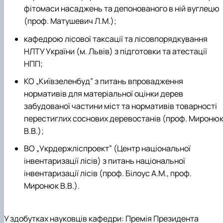
фітомаси насаджень та депонованого в ній вуглецю
(проф. Матушевич Л.М.);
кафедрою лісової таксації та лісовпорядкування
НЛТУ України (м. Львів) з підготовки та атестації
НПП;
КО „Київзеленбуд” з питань впровадження
нормативів для матеріальної оцінки дерев
забудованої частини міст та нормативів товарності
перестиглих соснових деревостанів (проф. Мироню
В.В.);
ВО „Укрдержліспроект” (Центр національної
інвентаризації лісів) з питань національної
інвентаризації лісів (проф. Білоус А.М., проф.
Миронюк В.В.).
У здобутках науковців кафедри: Премія Президента