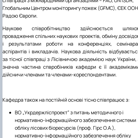
співпраця з міжнародними організаціями – FAO, UN ISDR,
Глобальним Центром моніторингу пожеж (GFMC), ЄЕК ООН
Радою Європи.
Наукове співробітництво здійснюється шляхо
провадження спільних наукових проектів, обміну досвідо
і результатами роботи на конференціях, семінара
аспірантів і викладачів. Наукова діяльність відбуваєтьс
за тісної співпраці з Лісівничою академією наук України,
значна частина спвробіників кафедри є її академіками
дійсничи членами та членами-кореспондентами.
Кафедра також на постійній основі тісно співпрацює з:
ВО „Укрдержліспроект” з питань методичного і
нормативно-інформаційного забезпечення системи
обліку лісових біоресурсів (проф. Гірс О.А.),
нормативно-інформаційного забезпечення обліку