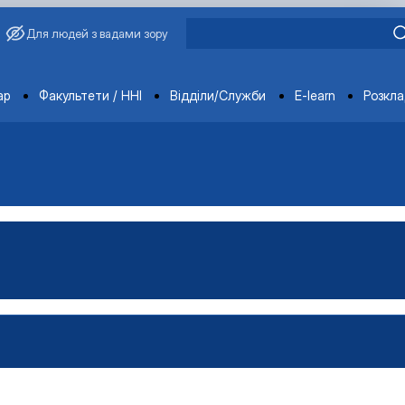
Для людей з вадами зору
ments
ар
Факультети / ННІ
Відділи/Служби
E-learn
Розкл