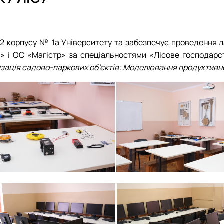
жний персонал
Навчальна лабораторія економіки та менеджменту лісо
Навчально-науково-виробнича лабораторія лісового м
 2 корпусу № 1а Університету та забезпечує проведення л
» і ОС «Магістр» за спеціальностями «Лісове господарс
зація садово-паркових об’єктів;
Моделювання продуктивнос