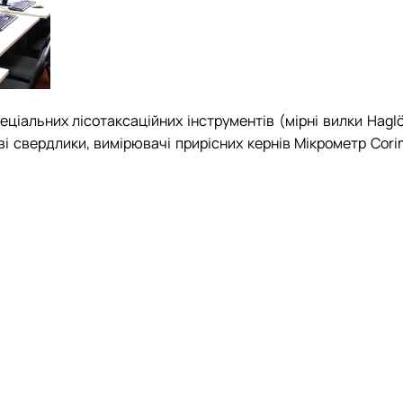
еціальних
лісотаксаційних
інструментів (мірні вилки
Hagl
ві свердлики, вимірювачі
прирісних
кернів Мікрометр
Cori