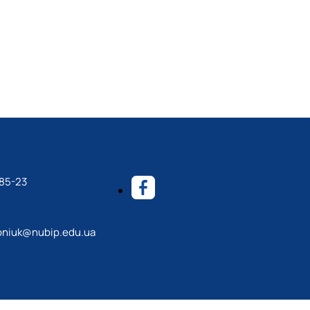
-85-23
roniuk@nubip.edu.ua