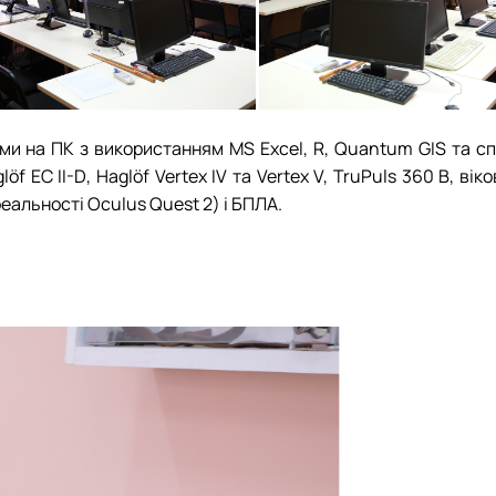
ами на ПК з використанням
MS Excel
,
R
,
Quantum GIS
та сп
löf
EC II-D
,
Haglöf
Vertex IV
та
Vertex V,
TruPuls
360 B,
віко
 реальності
Oculus
Quest
2) і БПЛА.