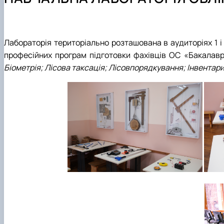
Науково-педагогічні працівники та навчально-допомі
Студентський науковий гурток «Таксатор»
Тематика випускних кваліфікаційних робіт
Наукові публікації
Навчально-методичне забезпечення
Лабораторія територіально розташована в аудиторіях 1 і
професійних програм підготовки фахівців ОС «Бакалавр
Біометрія;
Лісова таксація;
Лісовпорядкування;
Інвентари