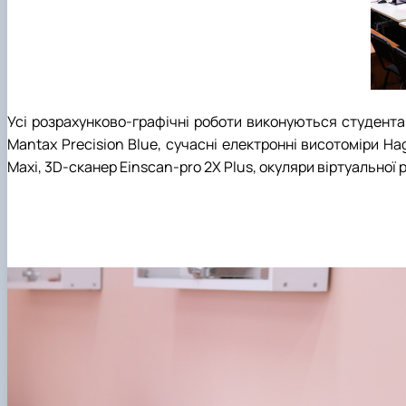
Усі розрахунково-графічні роботи виконуються студент
Mantax
Precision Blue,
сучасні електронні висотоміри
Hag
Maxi
, 3
D-
сканер
Einscan-pro
2X
Plus
, окуляри віртуальної