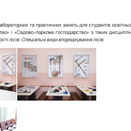
вого господарства
енеджменту і комп'ютерних тех…
абораторних та практичних занять для студентів освітньо
тво» і «Садово-паркове господарство» з таких дисциплін
ті лісів;
Спеціальні види впорядкування лісів
.