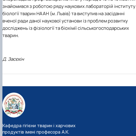
знайомився з роботою ряду наукових лабораторій інституту
біології тварин НААН (м. Львів) та виступив на засіданні
вченої ради даної наукової установи із проблем розвитку
досліджень із фізіології та біохімії сільськогосподарських
тварин.
Д. Засєкін
Кафедра гігієни тварин і харчових
продуктів імені професора А.К.