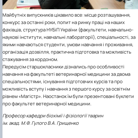
Майбутніх випускників цікавило все: місце розташування,
конкурс за останні роки, попит на ринку праці на наших
фахівців, структура НУБіП України (факультети, навчально-
наукові інститути, навчальні лабораторії), спеціальності, за
якими навчаються студенти, умови навчання і проживання,
організація дозвілля, практична підготовка та можливість
стажування за кордоном.
Передусім старшокласники дізнались про особливості
навчання на факультеті ветеринарної медицини за двома
спеціальностями, існування підготовчих курсів та про
можливість вступу і навчання з першого курсу за освітнім
рівнем «Магістр». Наостанок їм були презентовані буклети
про факультет ветеринарної медицини.
Професор кафедри біохімії і фізіології тварин
ім. акад. М.Ф. Гулого В.А. Грищенко