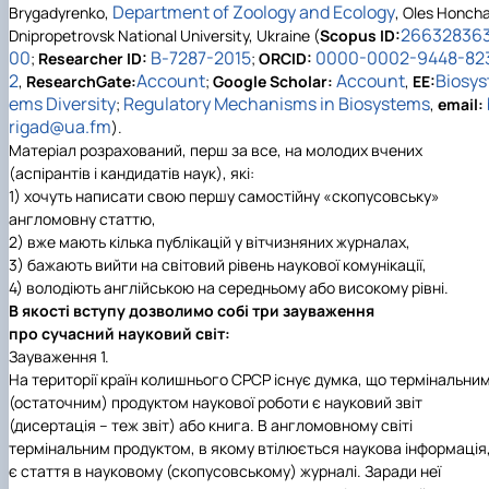
Department of Zoology and Ecology
Brygadyrenko,
, Oles Honch
26632836
Dnipropetrovsk National University, Ukraine
(
Scopus ID:
00
B-7287-2015
0000-0002-9448-82
;
Researcher ID:
;
ORCID:
2
Account
Account
Biosys
,
ResearchGate:
;
Google Scholar:
,
EE:
ems Diversity
Regulatory Mechanisms in Biosystems
;
,
е
mail:
rigad@ua.fm
).
Матеріал розрахований, перш за все, на молодих вчених
(аспірантів і кандидатів наук), які:
1) хочуть написати свою першу самостійну «скопусовську»
англомовну статтю,
2) вже мають кілька публікацій у вітчизняних журналах,
3) бажають вийти на світовий рівень наукової комунікації,
4) володіють англійською на середньому або високому рівні.
В якості вступу дозволимо собі три зауваження
про сучасний науковий світ:
Зауваження 1.
На території країн колишнього СРСР існує думка, що термінальни
(остаточним) продуктом наукової роботи є науковий звіт
(дисертація – теж звіт) або книга. В англомовному світі
термінальним продуктом, в якому втілюється наукова інформація
є стаття в науковому (скопусовському) журналі. Заради неї