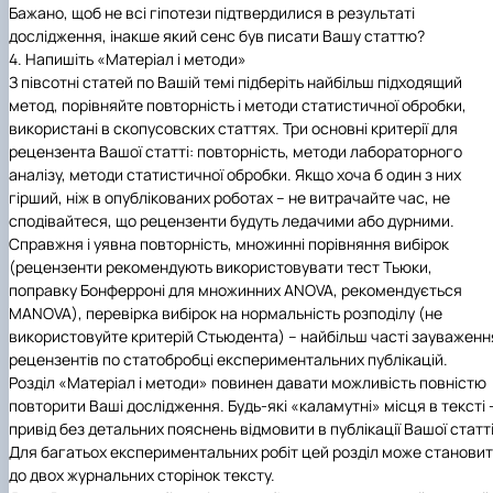
Бажано, щоб не всі гіпотези підтвердилися в результаті
дослідження, інакше який сенс був писати Вашу статтю?
4. Напишіть «Матеріал і методи»
З півсотні статей по Вашій темі підберіть найбільш підходящий
метод, порівняйте повторність і методи статистичної обробки,
використані в скопусовских статтях. Три основні критерії для
рецензента Вашої статті: повторність, методи лабораторного
аналізу, методи статистичної обробки. Якщо хоча б один з них
гірший, ніж в опублікованих роботах – не витрачайте час, не
сподівайтеся, що рецензенти будуть ледачими або дурними.
Справжня і уявна повторність, множинні порівняння вибірок
(рецензенти рекомендують використовувати тест Тьюки,
поправку Бонферроні для множинних ANOVA, рекомендується
MANOVA), перевірка вибірок на нормальність розподілу (не
використовуйте критерій Стьюдента) – найбільш часті зауваженн
рецензентів по статобробці експериментальних публікацій.
Розділ «Матеріал і методи» повинен давати можливість повністю
повторити Ваші дослідження. Будь-які «каламутні» місця в тексті 
привід без детальних пояснень відмовити в публікації Вашої статті
Для багатьох експериментальних робіт цей розділ може станови
до двох журнальних сторінок тексту.