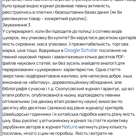
було краще видно журнал розвиває певну активність,
реєструючись в платних і безкоштовних базах даних (як би
рекламуючи товар – конкретний рукопис).
Зауваження 3.
У супермаркеті, коли Ви підходите до полиці з сотнею видів
цукерок, яку упаковку Ви купите? Ви керуєтеся десятком критерії
якість сировини, маса упаковки, її презентабельність, торгова
Google Scholar
марка, ціна тощо. Відкривши в
посилання на
певний науковий термін і завантаживши кілька десятків PDF-
файлів наукових статей, ви без зусиль знайдете аналогії для
перерахованих «цукеркових» характеристик. Одна стаття
зверстана і відформатована жахливо, але написана добре, інша
виконана на «вбитому», дореволюційному обладнанні, але
бібліографія сучасна і т.д. Скопусовский журнал гарантує, що всі
етапи роботи, опублікованої в ньому, відповідають певним
оптимальним (на даному етапі розвитку науки) вимогам по
десятку або десятках (залежно від рівня журналу) критеріїв.
Швейцарські годинники і їх китайська підробка мають різну якість 
ціну. Ваш рукопис у вітчизняному журналі та стаття колективу
Nature
зарубіжних авторів в журналі
матимуть різну кількість
посилань, нічого з цим не поробиш. Якість і витрати на