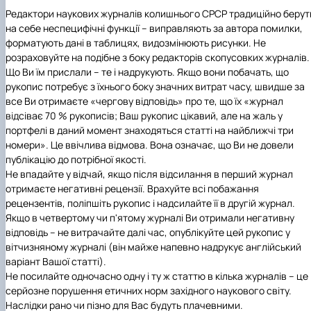
Редактори наукових журналів колишнього СРСР традиційно берут
на себе неспецифічні функції – виправляють за автора помилки,
форматують дані в таблицях, видозмінюють рисунки. Не
розраховуйте на подібне з боку редакторів скопусовких журналів.
Що Ви їм прислали – те і надрукують. Якщо вони побачать, що
рукопис потребує з їхнього боку значних витрат часу, швидше за
все Ви отримаєте «чергову відповідь» про те, що їх «журнал
відсіває 70 % рукописів; Ваш рукопис цікавий, але на жаль у
портфелі в даний момент знаходяться статті на найближчі три
номери». Це ввічлива відмова. Вона означає, що Ви не довели
публікацію до потрібної якості.
Не впадайте у відчай, якщо після відсилання в перший журнал
отримаєте негативні рецензії. Врахуйте всі побажання
рецензентів, поліпшіть рукопис і надсилайте її в другій журнал.
Якщо в четвертому чи п'ятому журналі Ви отримали негативну
відповідь – не витрачайте далі час, опублікуйте цей рукопис у
вітчизняному журналі (він майже напевно надрукує англійський
варіант Вашої статті).
Не посилайте одночасно одну і ту ж статтю в кілька журналів – це
серйозне порушення етичних норм західного наукового світу.
Наслідки рано чи пізно для Вас будуть плачевними.