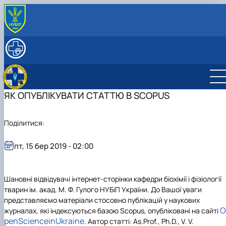
ПРО КАФЕДРУ
Історія кафедри
ОСВІТНІЙ ПРОЦЕС
Навчальні лабораторії
Навчальна робота
НАУКОВА ДІЯЛЬНІСТЬ
Міжкафедральна навчально-наукова
Робочі програми дисциплін та електронні навчальн
Наукова робота
СКЛАД КАФЕДРИ
лабораторія ветеринарно діагностичних
курси
Науковий гурток «Біохімія гідробіонтів»
ЯК ОПУБЛІКУВАТИ СТАТТЮ В SCOPUS
МІЖНАРОДНА ДІЯЛЬНІСТЬ
дослідже…
Науковий гурток «Ветеринарна клінічна
Керівник гуртка
Навчально-методична робота
Керівник лабораторії
біохімія»
План роботи гуртка
Поділитися:
Навчально-методична література
Матеріально-технічна база лабораторії
Науковий гурток «Вивчення молекулярно-
Звіти гуртка
Керівник гуртка
Культурно-виховна робота
Навчальна робота зі студентами на базі
біологічних механізмів регуляції обміну р…
Фотогалерея
Плани роботи гуртка
лабораторії
пт, 15 бер 2019 - 02:00
Наукові школи
Звіти гуртка
Керівник гуртка
Наукова робота лабораторії
Аспірантура
Фотогалерея
План роботи гуртка
Виробнича діяльність лабораторії
Звіти гуртка
Час проведення гуртка
Шановні відвідувачі інтернет-сторінки кафедри біохімії і фізіології
Гуртківці
тварин ім. акад. М. Ф. Гулого НУБіП України. До Вашої уваги
Історія досягнень гуртка
представляємо матеріали стосовно публікацій у наукових
Фотогалерея
O
журналах, які індексуються базою
Scopus
, опубліковані на сайті
penScienceinUkraine
. Автор статті:
As.
Prof., Ph.D., V.
V.