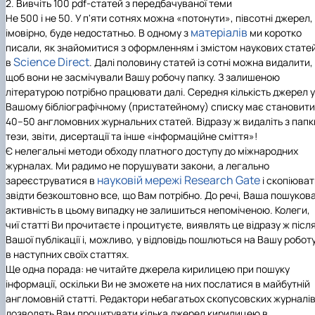
2. Вивчіть 100 pdf-статей з передбачуваної теми
Не 500 і не 50. У п'яти сотнях можна «потонути», півсотні джерел,
матеріалів
імовірно, буде недостатньо. В одному з
ми коротко
писали, як знайомитися з оформленням і змістом наукових стате
Science Direct
в
. Далі половину статей із сотні можна видалити,
щоб вони не засмічували Вашу робочу папку. З залишеною
літературою потрібно працювати далі. Середня кількість джерел у
Вашому бібліографічному (пристатейному) списку має становити
40–50 англомовних журнальних статей. Відразу ж видаліть з папк
тези, звіти, дисертації та інше «інформаційне сміття»!
Є нелегальні методи обходу платного доступу до міжнародних
журналах. Ми радимо не порушувати закони, а легально
науковій мережі
Research Gate
зареєструватися в
і скопіюват
звідти безкоштовно все, що Вам потрібно. До речі, Ваша пошуков
активність в цьому випадку не залишиться непоміченою. Колеги,
чиї статті Ви прочитаєте і процитуєте, виявлять це відразу ж післ
Вашої публікації і, можливо, у відповідь пошлються на Вашу робот
в наступних своїх статтях.
Ще одна порада: не читайте джерела кирилицею при пошуку
інформації, оскільки Ви не зможете на них послатися в майбутній
англомовній статті. Редактори небагатьох скопусовских журналі
дозволять Вам процитувати кілька джерел кирилицею в