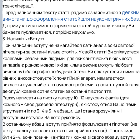
транслітерації.
деяким
Перед написанням тексту статті радимо ознайомитися з
вимогами до оформлення статей для наукометричних баз
.
Дотримуватися вимог оформлення статей журналу, в якому Ви
бажаєте публікуватися, потрібно неухильно.
3. Напишіть «Вступ»
При написанні вступу не намагайтеся дати аналіз всієї світової
літератури за останні кілька століть. У своїй статті Ви спілкуєтеся 
колегами, реальними людьми, для яких англійська в більшості
випадків є рідною мовою і які за кілька секунд можуть підібрати
вичерпну бібліографію по будь-якій темі. Ви спілкуєтеся з ними на
рівних, використовуєте їх понятійний апарат, намагаєтеся
викласти сучасний стан наукової проблеми в досить вузькій галуз
де опублікована сотня статей за останні півстоліття.
Раджу написати на листку паперу 10–12 наукових фактів (для
кожного – своє джерело літератури), які стосуються Вашої теми,
згрупувати їх по 3–4 в 3–4 абзаци. Це і стане зрозумілим і
доступним вступом Вашого рукопису.
В останньому абзаці вступу прийнято формулювати гіпотези (не
мету – кальку заголовка статті, як прийнято у нас). Гіпотез має
бути 2–4, вони повинні «витікати» кожна зі свого абзацу вступу.