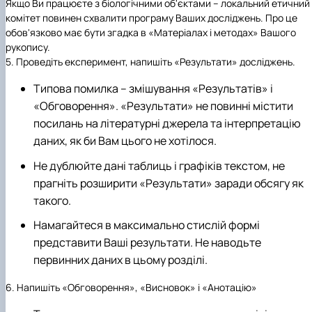
Якщо Ви працюєте з біологічними об'єктами – локальний етичний
комітет повинен схвалити програму Ваших досліджень. Про це
обов'язково має бути згадка в «Матеріалах і методах» Вашого
рукопису.
5. Проведіть експеримент, напишіть «Результати» досліджень.
Типова помилка – змішування «Результатів» і
«Обговорення». «Результати» не повинні містити
посилань на літературні джерела та інтерпретацію
даних, як би Вам цього не хотілося.
Не дублюйте дані таблиць і графіків текстом, не
прагніть розширити «Результати» заради обсягу як
такого.
Намагайтеся в максимально стислій формі
представити Ваші результати. Не наводьте
первинних даних в цьому розділі.
6. Напишіть «Обговорення», «Висновок» і «Анотацію»