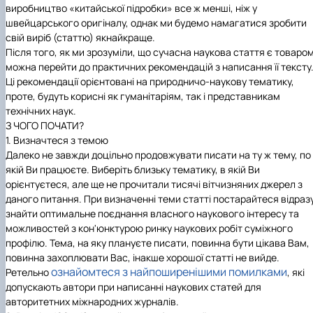
виробництво «китайської підробки» все ж менші, ніж у
швейцарського оригіналу, однак ми будемо намагатися зробити
свій виріб (статтю) якнайкраще.
Після того, як ми зрозуміли, що сучасна наукова стаття є товаром
можна перейти до практичних рекомендацій з написання її тексту
Ці рекомендації орієнтовані на природничо-наукову тематику,
проте, будуть корисні як гуманітаріям, так і представникам
технічних наук.
З ЧОГО ПОЧАТИ?
1. Визначтеся з темою
Далеко не завжди доцільно продовжувати писати на ту ж тему, по
якій Ви працюєте. Виберіть близьку тематику, в якій Ви
орієнтуєтеся, але ще не прочитали тисячі вітчизняних джерел з
даного питання. При визначенні теми статті постарайтеся відраз
знайти оптимальне поєднання власного наукового інтересу та
можливостей з кон'юнктурою ринку наукових робіт суміжного
профілю. Тема, на яку плануєте писати, повинна бути цікава Вам,
повинна захоплювати Вас, інакше хорошої статті не вийде.
ознайомтеся з найпоширенішими помилками
Ретельно
, які
допускають автори при написанні наукових статей для
авторитетних міжнародних журналів.