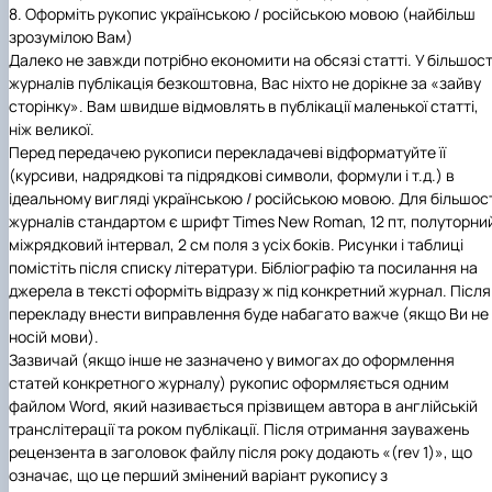
8. Оформіть рукопис українською / російською мовою (найбільш
зрозумілою Вам)
Далеко не завжди потрібно економити на обсязі статті. У більшост
журналів публікація безкоштовна, Вас ніхто не дорікне за «зайву
сторінку». Вам швидше відмовлять в публікації маленької статті,
ніж великої.
Перед передачею рукописи перекладачеві відформатуйте її
(курсиви, надрядкові та підрядкові символи, формули і т.д.) в
ідеальному вигляді українською / російською мовою. Для більшос
журналів стандартом є шрифт Times New Roman, 12 пт, полуторни
міжрядковий інтервал, 2 см поля з усіх боків. Рисунки і таблиці
помістіть після списку літератури. Бібліографію та посилання на
джерела в тексті оформіть відразу ж під конкретний журнал. Після
перекладу внести виправлення буде набагато важче (якщо Ви не
носій мови).
Зазвичай (якщо інше не зазначено у вимогах до оформлення
статей конкретного журналу) рукопис оформляється одним
файлом
Word
, який називається прізвищем автора в англійській
транслітерації та роком публікації. Після отримання зауважень
рецензента в заголовок файлу після року додають «(rev 1)», що
означає, що це перший змінений варіант рукопису з