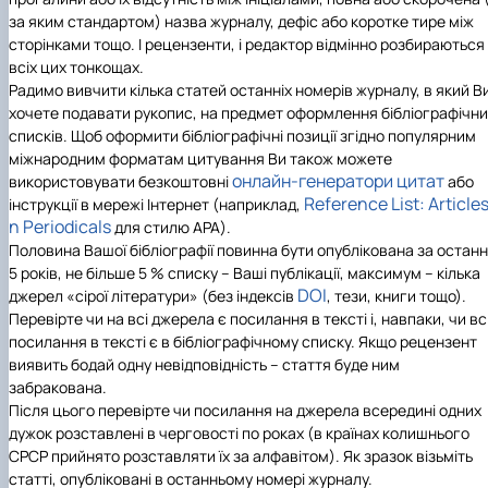
за яким стандартом) назва журналу, дефіс або коротке тире між
сторінками тощо. І рецензенти, і редактор відмінно розбираються
всіх цих тонкощах.
Радимо вивчити кілька статей останніх номерів журналу, в який В
хочете подавати рукопис, на предмет оформлення бібліографічни
списків. Щоб оформити бібліографічні позиції згідно популярним
міжнародним форматам цитування Ви також можете
онлайн-генератори цитат
використовувати безкоштовні
або
Reference List: Articles
інструкції в мережі Інтернет (наприклад,
n Periodicals
для стилю APA).
Половина Вашої бібліографії повинна бути опублікована за останн
5 років, не більше 5 % списку – Ваші публікації, максимум – кілька
DOI
джерел «сірої літератури» (без індексів
, тези, книги тощо).
Перевірте чи на всі джерела є посилання в тексті і, навпаки, чи вс
посилання в тексті є в бібліографічному списку. Якщо рецензент
виявить бодай одну невідповідність – стаття буде ним
забракована.
Після цього перевірте чи посилання на джерела всередині одних
дужок розставлені в черговості по роках (в країнах колишнього
СРСР прийнято розставляти їх за алфавітом). Як зразок візьміть
статті, опубліковані в останньому номері журналу.