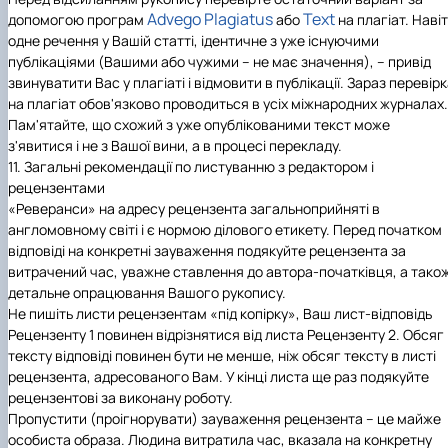
Advego Plagiatus
Text
допомогою програм
або
на плагіат. Наві
одне речення у Вашій статті, ідентичне з уже існуючими
публікаціями (Вашими або чужими – не має значення), – привід
звинуватити Вас у плагіаті і відмовити в публікації. Зараз перевір
на плагіат обов'язково проводиться в усіх міжнародних журналах.
Пам'ятайте, що схожий з уже опублікованими текст може
з'явитися і не з Вашої вини, а в процесі перекладу.
11. Загальні рекомендації по листуванню з редактором і
рецензентами
«Реверанси» на адресу рецензента загальноприйняті в
англомовному світі і є нормою ділового етикету. Перед початком
відповіді на конкретні зауваження подякуйте рецензента за
витрачений час, уважне ставлення до автора-початківця, а тако
детальне опрацювання Вашого рукопису.
Не пишіть листи рецензентам «під копірку», Ваш лист-відповідь
Рецензенту 1 повинен відрізнятися від листа Рецензенту 2. Обсяг
тексту відповіді повинен бути не менше, ніж обсяг тексту в листі
рецензента, адресованого Вам. У кінці листа ще раз подякуйте
рецензентові за виконану роботу.
Пропустити (проігнорувати) зауваження рецензента – це майже
особиста образа. Людина витратила час, вказала на конкретну