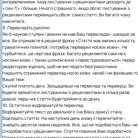
виправленнями. Іноді листування з рецензентами доходить до
«(rev 7)» і більше. Нічого страшного, якщо обсяг листування з
рецензентами перевищить обсяг самої статті, Ви багато чому
навчитеся.
9. Перекладіть рукопис
Які б наукові ступені і звання не мав Ваш перекладач, швидше за
все, Ви отримаєте в рецензії фразу «Стаття має велику кількість
граматичних помилок і потребує перевірки носієм мови». Не
турбуйтеся, це чергова фраза. Багато рецензентів самі не є
носіями мови, і таким шляхом вони «перестраховуються» перед
редактором журналу, щоб не виглядати безграмотними.
Надішліть отриманий переклад носію мови, нехай і не фахівцеві п
Вашій темі.
Скупий платить двічі. Заощадивши на перекладі та перевірці, Ви
будете займатися листуванням з рецензентами в кілька разів
довше, перш ніж стаття буде прийнята до друку.
10. Остаточно відформатуйте переклад
Відформатуйте текст до ідеального (на Вашу думку) стану.
Відкладіть статтю. На наступний день знову її перечитайте –
знайдіть десяток нових недоліків. Все, що не подобається Вам, не
сподобається і рецензентам. Стаття повинна Вам подобатися.
Перед відсиланням рукопису перевірте остаточний варіант за