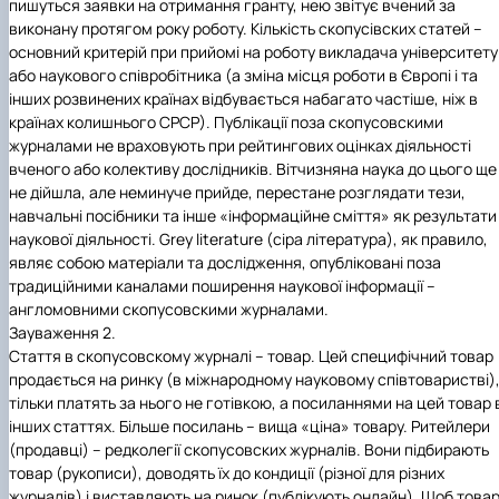
пишуться заявки на отримання гранту, нею звітує вчений за
виконану протягом року роботу. Кількість скопусівских статей –
основний критерій при прийомі на роботу викладача університету
або наукового співробітника (а зміна місця роботи в Європі і та
інших розвинених країнах відбувається набагато частіше, ніж в
країнах колишнього СРСР). Публікації поза скопусовскими
журналами не враховують при рейтингових оцінках діяльності
вченого або колективу дослідників. Вітчизняна наука до цього ще
не дійшла, але неминуче прийде, перестане розглядати тези,
навчальні посібники та інше «інформаційне сміття» як результати
наукової діяльності. Grey literature (сіра література), як правило,
являє собою матеріали та дослідження, опубліковані поза
традиційними каналами поширення наукової інформації –
англомовними скопусовскими журналами.
Зауваження 2.
Стаття в скопусовскому журналі – товар. Цей специфічний товар
продається на ринку (в міжнародному науковому співтоваристві)
тільки платять за нього не готівкою, а посиланнями на цей товар 
інших статтях. Більше посилань – вища «ціна» товару. Ритейлери
(продавці) – редколегії скопусовских журналів. Вони підбирають
товар (рукописи), доводять їх до кондиції (різної для різних
журналів) і виставляють на ринок (публікують онлайн). Щоб това