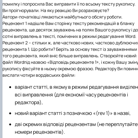
помилку і попросила Вас виправити її по всьому тексту рукопису.
Ви проігнорували. На яку реакцію Ви розраховуєте?
Автори-початківці лякаються майбутнього обсягу роботи.
Рецензент 1 надішле Вам сторінку тексту рекомендацій в бланку
рецензента, ще десяток зауважень на полях Вашого рукопису і до
сотні виправлень в тексті, помічених в режимі редагування Word.
Рецензент 2 – стільки ж, але частково нових, частково дублюючи
рецензента 1. Що робити? Беріть за основу текст із зауваженнями
того рецензента, який вніс більше виправлень. Створюйте новий
файл
Word
під назвою «Відповідь рецензент
e
1», і кожну Вашу змін
рукопису фіксуйте в ньому окремою фразою. Редактору Ви повинн
вислати чотири вордівських файли:
варіант статті, в якому в режимі редагування виділен
всі виправлення (для економії часу рецензентів і
редактора),
новий варіант статті з позначкою «(rev 1)» в назві,
дві окремих відповіді рецензентам (не переплутайте
номери рецензентів).