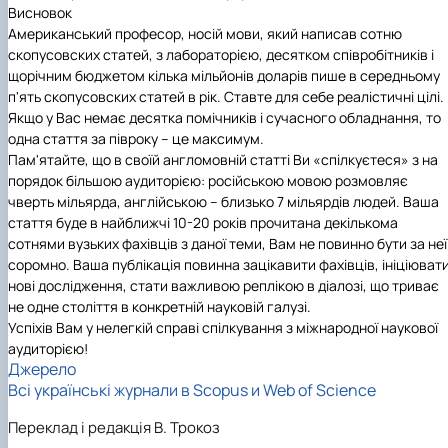
Висновок
Американський професор, носій мови, який написав сотню
скопусовских статей, з лабораторією, десятком співробітників і
щорічним бюджетом кілька мільйонів доларів пише в середньому
п'ять скопусовских статей в рік. Ставте для себе реалістичні цілі.
Якщо у Вас немає десятка помічників і сучасного обладнання, то
одна стаття за півроку – це максимум.
Пам'ятайте, що в своїй англомовній статті Ви «спілкуєтеся» з на
порядок більшою аудиторією: російською мовою розмовляє
чверть мільярда, англійською – близько 7 мільярдів людей. Ваша
стаття буде в найближчі 10-20 років прочитана декількома
сотнями вузьких фахівців з даної теми, Вам не повинно бути за неї
соромно. Ваша публікація повинна зацікавити фахівців, ініціюват
нові дослідження, стати важливою реплікою в діалозі, що триває
не одне століття в конкретній науковій галузі.
Успіхів Вам у нелегкій справі спілкування з міжнародної наукової
аудиторією!
Джерело
Всі українські журнали в Scopus и Web of Science
Переклад і редакція В. Трокоз