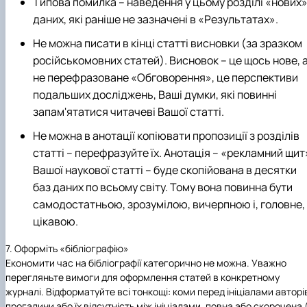
Типова помилка – наведення у цьому розділі «нових
даних, які раніше не зазначені в «Результатах».
Не можна писати в кінці статті висновки (за зразком
російськомовних статей). Висновок – це щось нове, 
не перефразоване «Обговорення», це перспективи
подальших досліджень, Ваші думки, які повинні
запам'ятатися читачеві Вашої статті.
Не можна в анотації копіювати пропозиції з розділів
статті – перефразуйте їх. Анотація – «рекламний щит
Вашої наукової статті – буде скопійована в десятки
баз даних по всьому світу. Тому вона повинна бути
самодостатньою, зрозумілою, вичерпною і, головне,
цікавою.
7. Оформіть «бібліографію»
Економити час на бібліографії категорично не можна. Уважно
перегляньте вимоги для оформлення статей в конкретному
журналі. Відформатуйте всі тонкощі: коми перед ініціалами авторі
прогалини або їх відсутність між ініціалами, повна або скорочена (