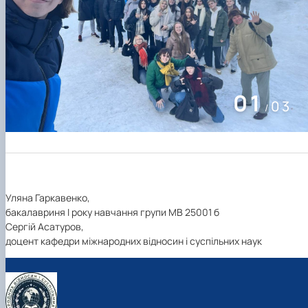
02
03
/
Уляна Гаркавенко,
бакалавриня І року навчання групи МВ 25001 б
Сергій Асатуров,
доцент кафедри міжнародних відносин і суспільних наук
Кафедра міжнародних відносин і
суспільних наук