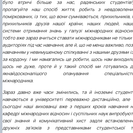
було втричі більше за нас, радянських студентів!)
пропагуйте наш спосіб життя, робить з невдоволени
поміркованих, із тих, що вони сумніваються, прихильників, 
прихильників друзів нашої країни, наших людей, нашо
системи отримання знань у галузі міжнародних відносин
тобто вже зараз вчиться ставати міжнародниками не тільки
аудиторіях під час навчання, але й, що не менш важливо, по
навчанням у невимушеному спілкуванні з нашими друзями і
за кордону. І ми намагались це робити, щось нам виходил
щось не дуже, проте й у такий спосіб ми готувались д
якнайдосконалішого опанування спеціальніст
міжнародника.
Зараз давно вже часи змінились, та й іноземні студент
навчаються в університеті переважно дистанційно, але 
сьогодні наші вихованці вже з перших кроків навчання н
кафедрі міжнародних відносин і суспільних наук випробую
свої знання й комунікативний хист задля встановленн
дружніх зв’язків з представниками студентської т