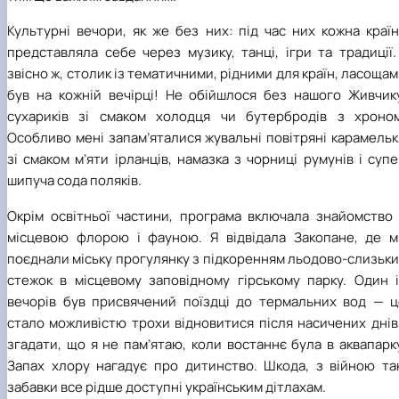
Культурні вечори, як же без них: під час них кожна краї
представляла себе через музику, танці, ігри та традиції.
звісно ж, столик із тематичними, рідними для країн, ласоща
був на кожній вечірці! Не обійшлося без нашого Живчику
сухариків зі смаком холодця чи бутербродів з хроном
Особливо мені запам’яталися жувальні повітряні карамель
зі смаком м’яти ірланців, намазка з чорниці румунів і суп
шипуча сода поляків.
Окрім освітньої частини, програма включала знайомство 
місцевою флорою і фауною. Я відвідала Закопане, де м
поєднали міську прогулянку з підкоренням льодово-слизьк
стежок в місцевому заповідному гірському парку. Один і
вечорів був присвячений поїздці до термальних вод — ц
стало можливістю трохи відновитися після насичених днів
згадати, що я не пам’ятаю, коли востаннє була в аквапарк
Запах хлору нагадує про дитинство. Шкода, з війною так
забавки все рідше доступні українським дітлахам.