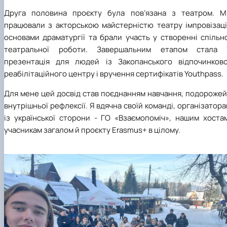
Друга половина проєкту була пов’язана з театром. М
працювали з акторською майстерністю театру імпровізації
основами драматургії та брали участь у створенні спільн
театральної роботи. Завершальним етапом стала ї
презентація для людей із Закопанського відпочинково
реабілітаційного центру і вручення сертифікатів Youthpass.
Для мене цей досвід став поєднанням навчання, подорожей
внутрішньої рефлексії. Я вдячна своїй команді, організатор
із української сторони - ГО «Взаємопоміч», нашим хостам
учасникам загалом й проєкту Erasmus+ в цілому.