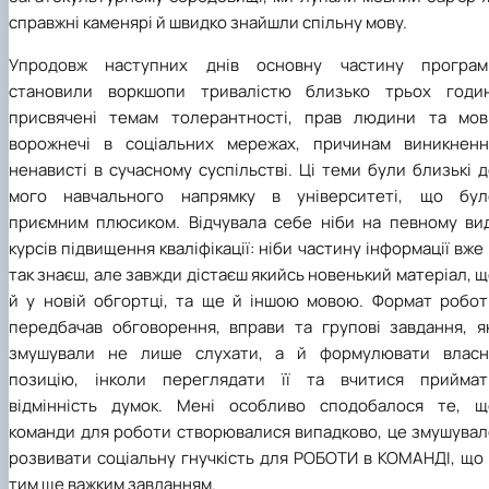
справжні каменярі й швидко знайшли спільну мову.
Упродовж наступних днів основну частину програм
становили воркшопи тривалістю близько трьох годин
присвячені темам толерантності, прав людини та мов
ворожнечі в соціальних мережах, причинам виникненн
ненависті в сучасному суспільстві. Ці теми були близькі 
мого навчального напрямку в університеті, що бул
приємним плюсиком. Відчувала себе ніби на певному вид
курсів підвищення кваліфікації: ніби частину інформації вже
так знаєш, але завжди дістаєш якийсь новенький матеріал, 
й у новій обгортці, та ще й іншою мовою. Формат робот
передбачав обговорення, вправи та групові завдання, як
змушували не лише слухати, а й формулювати власн
позицію, інколи переглядати її та вчитися приймат
відмінність думок. Мені особливо сподобалося те, щ
команди для роботи створювалися випадково, це змушувал
розвивати соціальну гнучкість для РОБОТИ в КОМАНДІ, що 
тим ще важким завданням.