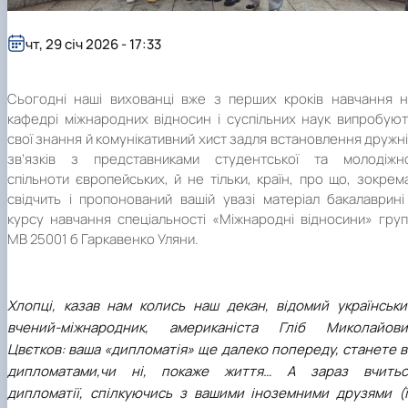
Підготовка до вступу в аспірантуру
Інформація і політика
Правила прийому 2026
HistoryEU
чт, 29 січ 2026 - 17:33
Контактні дані
Профорієнтаційна діяльність
Профорієнтаційна робота
Сьогодні наші вихованці вже з перших кроків навчання н
Дні відкритих дверей
кафедрі міжнародних відносин і суспільних наук випробую
свої знання й комунікативний хист задля встановлення дружн
зв’язків з представниками студентської та молодіжно
спільноти європейських, й не тільки, країн, про що, зокрем
свідчить і пропонований вашій увазі матеріал бакалаврині
курсу навчання спеціальності «Міжнародні відносини» гру
МВ 25001 б Гаркавенко Уляни.
Хлопці, казав нам колись наш декан, відомий українськи
вчений-міжнародник, американіста Гліб Миколайови
Цвєтков: ваша «дипломатія» ще далеко попереду, станете 
дипломатами,чи ні, покаже життя… А зараз вчитьс
дипломатії, спілкуючись з вашими іноземними друзями (ї