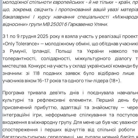
молодіжної спільноти європейських - й не тільки – країн, п
що, зокрема, свідчить і пропонований вашій увазі матері
бакалаврині І курсу навчання спеціальності «Міжнародн
відносини» групи МВ 25001 б Гаркавенко Уляни.
З 1 по 9 грудня 2025 року я взяла участь у реалізації проек
«Only Tolerance» — молодіжному обміні, що об’єднав учасник
з Румунії, Ірландії, Польщі та України навколо те
толерантності, солідарності, міжкультурного діалогу т
мистецтва. Конкурс на участь у складі української команди б
значним: зі 118 поданих заявок було відібрано лише 
учасників віком 16–17 років та одного тім-лідера (18+).
Програма тривала дев’ять днів і поєднувала навчальні
культурні та рефлексивні елементи. Перший день бу
присвячений прибуттю, адаптації та знайомству — чере
інтеграційні ігри, неформальне спілкування та поступов
входження в міжнародну групу. Для мене це був час уважно
спостереження і перших відчуттів від спільної роботи 
багатокультурному середовищі, ми лупали мовний бар’єр я