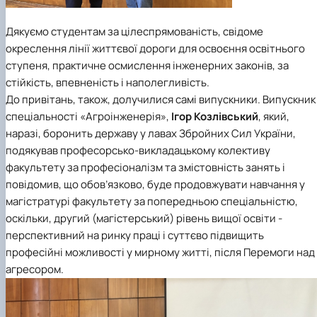
Дякуємо студентам за цілеспрямованість, свідоме
окреслення лінії життєвої дороги для освоєння освітнього
ступеня, практичне осмислення інженерних законів, за
стійкість, впевненість і наполегливість.
До привітань, також, долучилися самі випускники. Випускник
спеціальності «Агроінженерія»,
Ігор Козлівський
, який,
наразі, боронить державу у лавах Збройних Сил України,
подякував професорсько-викладацькому колективу
факультету за професіоналізм та змістовність занять і
повідомив, що обов’язково, буде продовжувати навчання у
магістратурі факультету за попередньою спеціальністю,
оскільки, другий (магістерський) рівень вищої освіти -
перспективний на ринку праці і суттєво підвищить
професійні можливості у мирному житті, після Перемоги над
агресором.