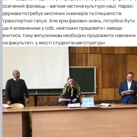
освічений фахівець – вагома частина культури нації. Наразі,
держава потребує мислячих інженерів та спеціалістів
транспортної галузі. Але крім фахових знань, потрібно бути
ще й впевненими у собі, невтомно працювати і завжди
вчитися, тому випускникам необхідно продовжити навчання
на факультеті, у якості студентів магістратури.