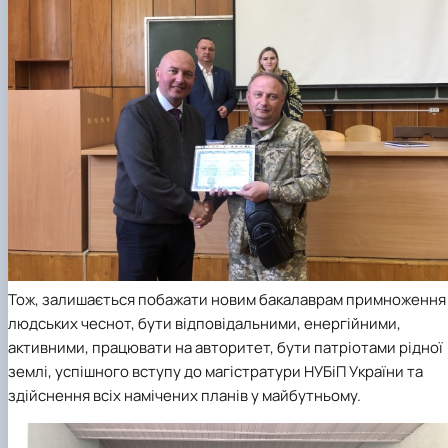
Тож, залишається побажати новим бакалаврам примноження
людських чеснот, бути відповідальними, енергійними,
активними, працювати на авторитет, бути патріотами рідної
землі, успішного вступу до магістратури НУБіП України та
здійснення всіх намічених планів у майбутньому.