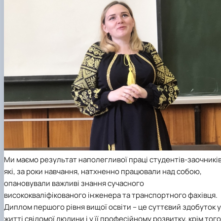
Ми маємо результат наполегливої праці студентів-заочників
які, за роки навчання, натхненно працювали над собою,
опановували важливі знання сучасного
висококваліфікованого інженера та транспортного фахівця.
Диплом першого рівня вищої освіти – це суттєвий здобуток у
житті свідомої людини і у її професійному розвитку, крім того