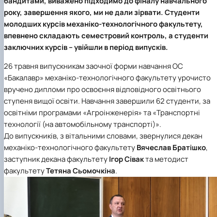
бандитами, виважено підходимо до фіналу навчального
року, завершення якого, ми не дали зірвати. Студенти
молодших курсів механіко-технологічного факультету,
впевнено складають семестровий контроль, а студенти
заключних курсів – увійшли в період випусків.
26 травня випускникам заочної форми навчання ОС
«Бакалавр» механіко-технологічного факультету урочисто
вручено дипломи про освоєння відповідного освітнього
ступеня вищої освіти. Навчання завершили 62 студенти, за
освітніми програмами «Агроінженерія» та «Транспортні
технології (на автомобільному транспорті)».
До випускників, з вітальними словами, звернулися декан
механіко-технологічного факультету
Вячеслав Братішко
,
заступник декана факультету
Ігор Сівак
та методист
факультету
Тетяна Сьомочкіна
.