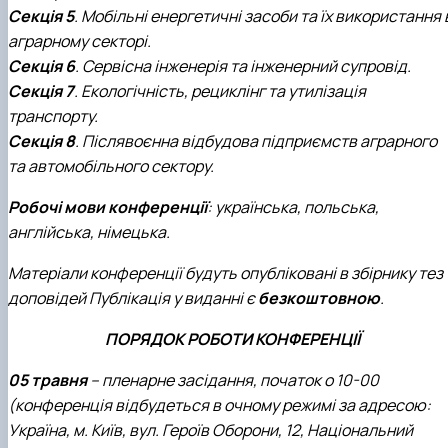
Секція 5
. Мобільні енергетичні засоби та їх використання 
аграрному секторі.
Секція 6
. Сервісна інженерія та інженерний супровід.
Секція 7
. Екологічність, рециклінг та утилізація
транспорту.
Секція 8
. Післявоєнна відбудова підприємств аграрного
та автомобільного сектору.
Робочі мови конференції
: українська, польська,
англійська, німецька.
Матеріали конференції будуть опубліковані в збірнику тез
доповідей Публікація у виданні є
безкоштовною
.
ПОРЯДОК РОБОТИ КОНФЕРЕНЦІЇ
05 травня
– пленарне засідання, початок о 10-00
(конференція відбудеться в очному режимі за адресою:
Україна, м. Київ, вул. Героїв Оборони, 12, Національний