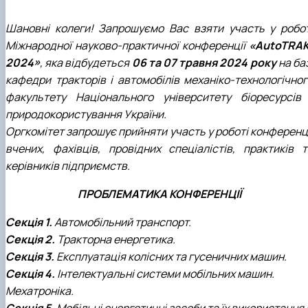
Шановні колеги! Запрошуємо Вас взяти участь у робот
Міжнародної науково-практичної конференції
«AutoTRAK
2024»
, яка відбудеться
06 та 07 травня 2024 року
на ба
кафедри тракторів і автомобілів механіко-технологічног
факультету Національного університету біоресурсів 
природокористування України.
Оргкомітет запрошує прийняти участь у роботі конференці
вчених, фахівців, провідних спеціалістів, практиків т
керівників підприємств.
ПРОБЛЕМАТИКА КОНФЕРЕНЦІЇ
Секція 1.
Автомобільний транспорт.
Секція 2.
Тракторна енергетика.
Секція 3.
Експлуатація колісних та гусеничних машин.
Секція 4.
Інтелектуальні системи мобільних машин.
Мехатроніка.
Секція 5.
Мобільні енергетичні засоби та їх використання 