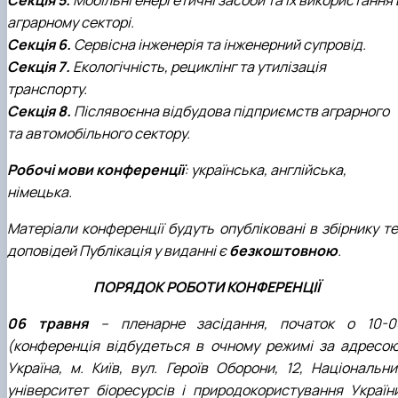
аграрному секторі.
Секція 6.
Сервісна інженерія та інженерний супровід.
Секція 7.
Екологічність, рециклінг та утилізація
транспорту.
Секція 8.
Післявоєнна відбудова підприємств аграрного
та автомобільного сектору.
Робочі мови конференції
: українська, англійська,
німецька.
Матеріали конференції будуть опубліковані в збірнику те
доповідей Публікація у виданні є
безкоштовною
.
ПОРЯДОК РОБОТИ КОНФЕРЕНЦІЇ
06 травня
– пленарне засідання, початок о 10-0
(конференція відбудеться в очному режимі за адресою
Україна, м. Київ, вул. Героїв Оборони, 12, Національни
університет біоресурсів і природокористування України