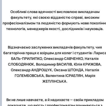
Особливі слова вдячності висловлюю викладачам
факультету, які своєю відданістю справі, високим
професіоналізмом та людяністю формують нове поколінн
технологів, менеджерів якості, дослідників і науковців.
Відзначаємо заслужених викладачів факультету, чия
багаторічна праця є взірцем для колег і студентів: Ларис
БАЛЬ-ПРИЛИПКО, Олександр САВЧЕНКО, Наталія
СЛОБОДЯНЮК, Володимир ВАСИЛІВ, Юлія КРИЖОВА,
Олександр АНДРОЩУК, Оксана ШТОНДА, Наталія
ГОЛЕМБОВСЬКА, Валентина ІСРАЕЛЯН, Марія
ЖЕПЛІНСЬКА.
Ви не лише навчаєте, а й надихаєте — своїм прикладом
показуєте, що якість і професіоналізм починаються з