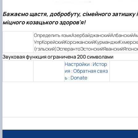
Бажаємо щастя, добробуту, сімейного затишку і
міцного козацького здоров'я!
Определить языкАзербайджанскийАлбанскийАм
УпрКорейскийКорсиканскийКурманджиКхмерск
(гэльский)ЭсперантоЭстонскийЯванскийЯпонс
Звуковая функция ограничена 200 символами
Настройки
Истор
:
ия
Обратная связ
:
ь
Donate
: