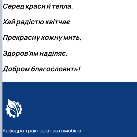
Серед краси й тепла.
Хай радістю квітчає
Прекрасну кожну мить,
Здоров'ям наділяє,
Добром благословить!
Кафедра тракторів і автомобілів