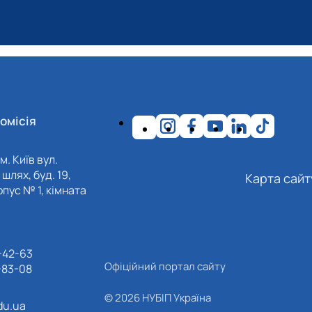
омісія
м. Київ вул.
шлях, буд. 19,
Карта сайт
пус № 1, кімната
-42-63
Офіційний портал сайту
-83-08
© 2026 НУБІП Україна
du.ua