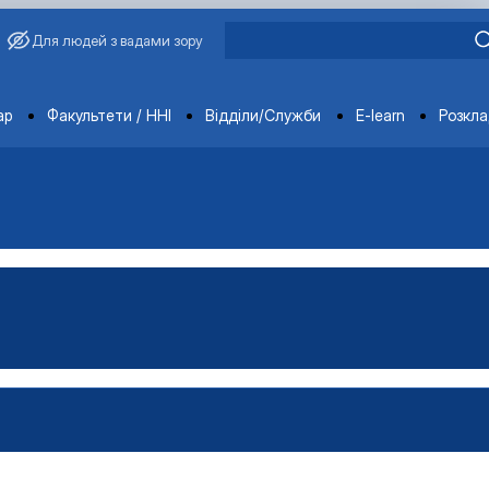
Для людей з вадами зору
ments
ар
Факультети / ННІ
Відділи/Служби
E-learn
Розкл
обілів