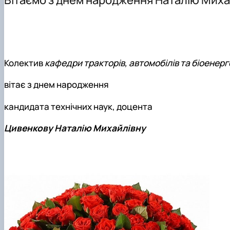
Як нас знайти
Навчальні лабораторії
Міжнародні зв'язки
Колектив
кафедри тракторів, автомобілів та біоенер
вітає з днем народження
кандидата технічних наук, доцента
Цивенкову Наталію Михайлівну