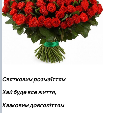
Святковим розмаїттям
Хай буде все життя,
Казковим довголіттям