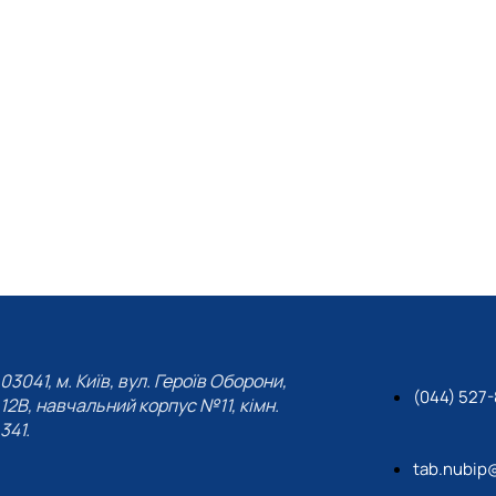
03041, м. Київ, вул. Героїв Оборони,
(044) 527
12В, навчальний корпус №11, кімн.
341.
tab.nubip