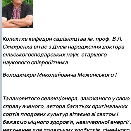
студентських наукових робіт…
Участь гуртківців у всеукраїнських та міжн
наукових заходах
Публікаційна (наукова) активність гуртківців
Стратегія розвитку студентського науковог
Інстаграм сторінка гуртка
Колектив кафедри садівництва ім. проф. В.Л.
Стара сторінка гуртка
Симиренка вітає з Днем народження доктора
Керівники гуртка
сільськогосподарських наук, старшого
наукового співробітника
Володимира Миколайовича Меженського !
Талановитого селекціонера, закоханого у свою
справу вченого, автора багатьох оригінальних
сортів плодових культур вітаємо зі святом і
бажаємо міцного
здоров’я, невичерпної енергії 
натхнення для подальших здобутків, сімейного