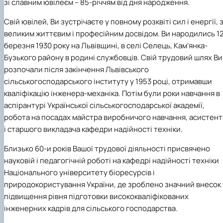
зі славним ювілеєм – 85-річчям від дня народження.
Свій ювілей, Ви зустрічаєте у повному розквіті сил і енергії, 
великим життєвим і професійним досвідом. Ви народились 1
березня 1930 року на Львівщині, в селі Селець, Кам
’
янка-
Бузького району в родині службовців. Свій трудовий шлях Ви
розпочали після закінчення Львівського
сільськогосподарського інституту у 1953 році, отримавши
кваліфікацію інженера-механіка. Потім були роки навчання в
аспірантурі Української сільськогосподарської академії,
робота на посадах майстра виробничого навчання, асистент
і старшого викладача кафедри надійності техніки.
Близько 60-и років Вашої трудової діяльності присвячено
науковій і педагогічній роботі на кафедрі надійності техніки
Національного університету біоресурсів і
природокористування України
,
де зроблено значний внесок 
підвищення рівня підготовки висококваліфікованих
інженерних кадрів для сільського господарства.