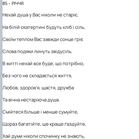
85
– РІЧЧЯ
Нехай душа у Вас ніколи не старіє,
На білій скатертині будуть хліб і сіль,
Своїм теплом Вас завжди сонце гріє
Слова подяки линуть звідусіль.
В житті нехай все буде, що потрібно,
Без чого не складається життя,
Любов, здоров’я, щастя, дружба
Та вічна нестаріюча душа.
Смійтеся більше і менше сумуйте,
Щораз багатійте, ще краще ґаздуйте,
Хай думи ніколи спочинку не знають,