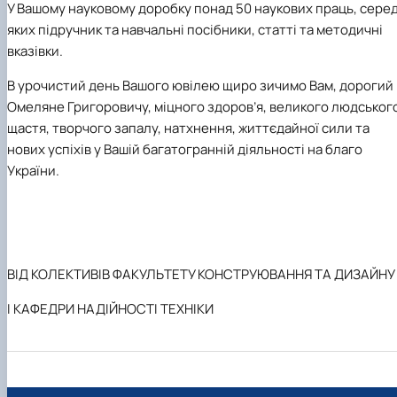
У Вашому науковому доробку понад 50 наукових праць, сере
яких підручник та навчальні посібники, статті та методичні
вказівки.
В урочистий день Вашого ювілею щиро зичимо Вам, дорогий
Омеляне Григоровичу, міцного здоров
’
я, великого людськог
щастя, творчого запалу, натхнення, життєдайної сили та
нових успіхів у Вашій багатогранній діяльності на благо
України.
ВІД КОЛЕКТИВІВ ФАКУЛЬТЕТУ КОНСТРУЮВАННЯ ТА ДИЗАЙНУ
І КАФЕДРИ НАДІЙНОСТІ ТЕХНІКИ