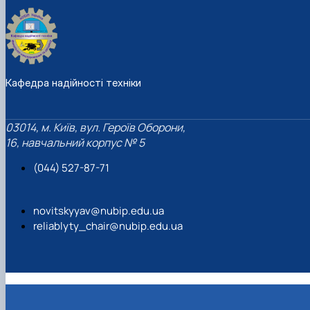
Кафедра надійності техніки
03014, м. Київ, вул. Героїв Оборони,
16, навчальний корпус № 5
(044) 527-87-71
novitskyyav@nubip.edu.ua
reliablyty_chair@nubip.edu.ua