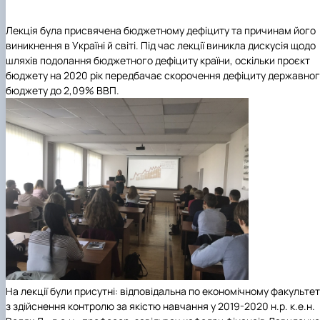
Лекція була присвячена бюджетному дефіциту та причинам його
виникнення в Україні
й
світі
.
Під час лекції виникла дискусія щодо
шляхів
подолання бюджетного дефіциту
країни,
о
скільки
проєкт
бюджету на 2020 рік передбачає скорочення дефіцит
у
держ
авно
бюджету
до
2,09% ВВП
.
На лекції були присутні
:
відповідальна по економічному факультет
з здійснення контрол
ю за якістю навчання у 2019-2020
н.р
.
к.е.н
.