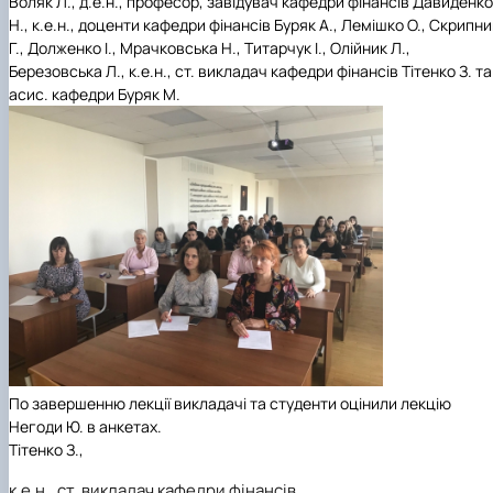
Воляк Л.,
д.е.н
., професор, завідувач кафедри фінансів Давиденко
Н.,
к.е.н
., доценти кафедри фінансів Буряк А., Лемішко О., Скрипни
Г.,
Долженко
І.,
Мрачковська
Н.,
Титарчук І., Олійник Л.,
Березовська Л.
,
к.е.н
.,
ст. викладач кафедри фінансів
Тітенко
З. та
асис
. кафедри Буряк М.
По завершенню лекції в
икладачі
та студенти оцінили лекцію
Негоди Ю. в анкетах.
Тітенко
З.
,
к.е.н
., ст. викладач кафедри фінансів