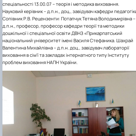
спеціальності 13.00.07 – теорія і методика виховання.
Науковий керівник – д.п.н., доц., завідувач кафедри педагогік
Сопівник Р.В. Рецензенти: Потапчук Тетяна Володимирівна –
д.п.н., професор, професор кафедри теорії та методики
дошкільної і спеціальної освіти ДВНЗ «Прикарпатський
національний університет імені Василя Стефаника. Шахрай
Валентина Михайлівна – д.п.н. доц., завідувач лабораторії
виховання в сім’ї та закладах інтернатного типу Інституту
проблем виховання НАПН України.