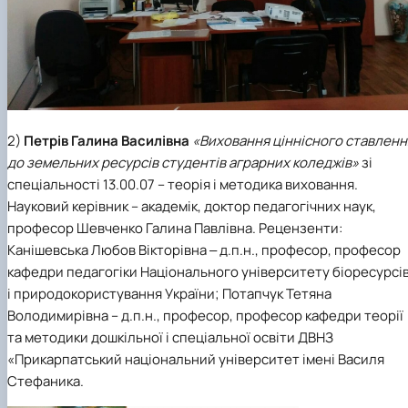
2)
Петрів Галина Василівна
«Виховання ціннісного ставленн
до земельних ресурсів студентів аграрних коледжів»
зі
спеціальності 13.00.07 – теорія і методика виховання.
Науковий керівник – академік, доктор педагогічних наук,
професор Шевченко Галина Павлівна. Рецензенти:
Канішевська Любов Вікторівна ‒ д.п.н., професор, професор
кафедри педагогіки Національного університету біоресурсі
і природокористування України; Потапчук Тетяна
Володимирівна – д.п.н., професор, професор кафедри теорії
та методики дошкільної і спеціальної освіти ДВНЗ
«Прикарпатський національний університет імені Василя
Стефаника.