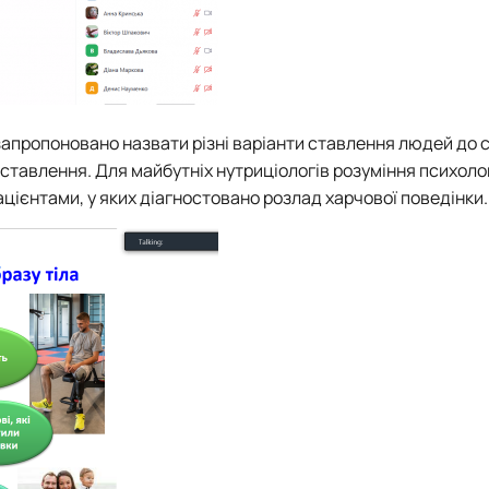
апропоновано назвати різні варіанти ставлення людей до с
ставлення. Для майбутніх нутриціологів розуміння психолог
ацієнтами, у яких діагностовано розлад харчової поведінки.