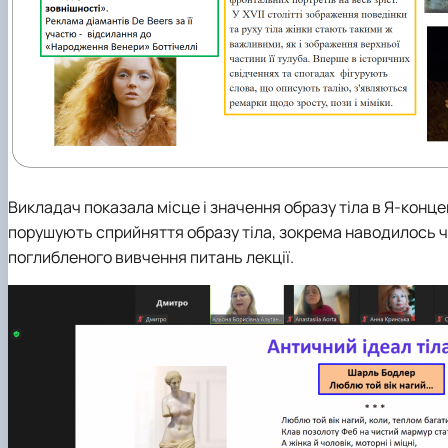
Викладач показала місце і значення образу тіла в Я-концеп
порушують сприйняття образу тіла, зокрема наводилось ч
поглибленого вивчення питань лекції.