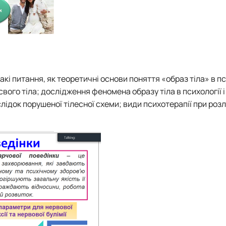
кі питання, як теоретичні основи поняття «образ тіла» в п
ого тіла; дослідження феномена образу тіла в психології і
лідок порушеної тілесної схеми; види психотерапії при роз