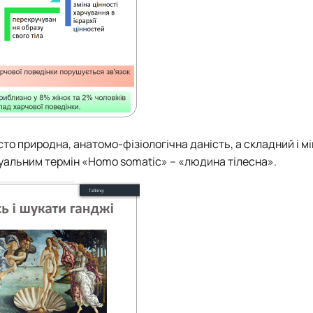
осто природна, анатомо-фізіологічна даність, а складний і м
туальним термін «Homo somatic» – «людина тілесна».