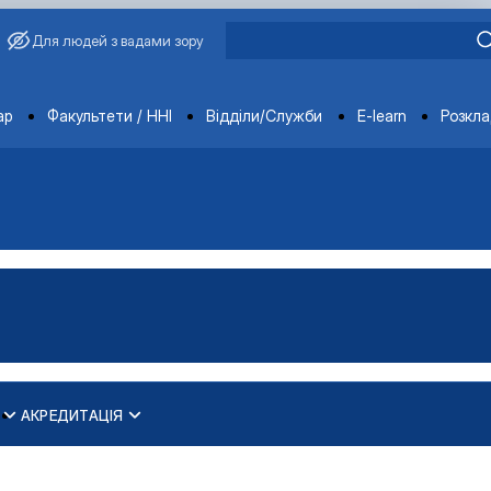
Для людей з вадами зору
ments
ар
Факультети / ННІ
Відділи/Служби
E-learn
Розкл
АКРЕДИТАЦІЯ