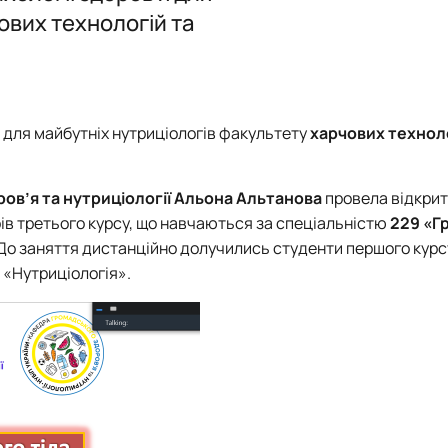
родуктів"
ових технологій та
нки факультету
я для майбутніх нутриціологів факультету
харчових техноло
ов’я та нутриціології Альона Альтанова
провела відкрит
ів третього курсу, що навчаються за спеціальністю
229 «Г
До заняття дистанційно долучились студенти першого курсу
 «Нутриціологія».