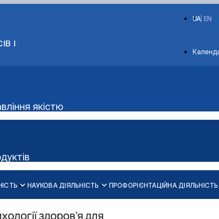
UA
EN
ІВ І
Depart
Календ
авління якістю
одуктів
НІСТЬ
НАУКОВА ДІЯЛЬНІСТЬ
ПРОФОРІЄНТАЦІЙНА ДІЯЛЬНІСТЬ
Аудиторний фонд
ки м'яса"
хології здоров’я для