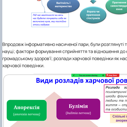
Впродовж інформативно насиченої пари, були розглянуті та
науці; фактори формування сприйняття та відношення до св
громадському здоров'ї; розлади харчової поведінки як нас
харчової поведінки.