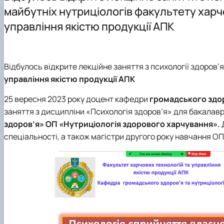
Відеородзинки
Організація практик студентів
ОПП "Технології зберігання та переробки риби і мореп
майбутніх нутриціологів факультету харч
Матеріально-технічна база
Робочі навчальні програми
управління якістю продукції АПК
Рада роботодавців
Графік навчальної та виробничої практики
Відповідальна за інформаційне наповнення веб-сторі
Підготовка магістерських робіт
Відбулось відкрите лекційне заняття з психології здоров’
управління якістю продукції АПК
25 вересня 2023 року доцент кафедри
громадського здор
заняття з дисципліни «Психологія здоров’я» для бакалавр
здоров’я» ОП «Нутриціологія здорового харчування».
спеціальності, а також магістри другого року навчання ОП