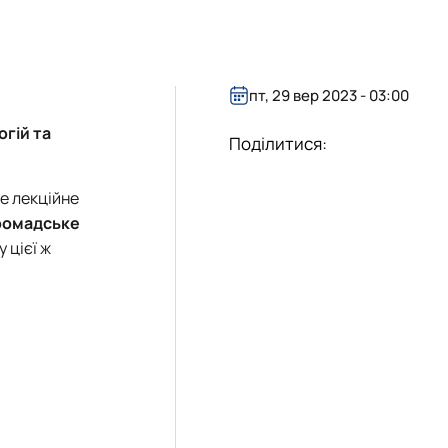
пт, 29 вер 2023 - 03:00
гій та
Поділитися:
е лекційне
ромадське
 цієї ж