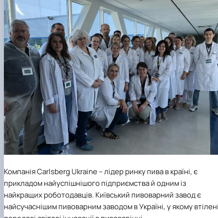
Компанія Carlsberg Ukraine – лідер ринку пива в країні, є
прикладом найуспішнішого підприємства й одним із
найкращих роботодавців. Київський пивоварний завод є
найсучаснішим пивоварним заводом в Україні, у якому втілен